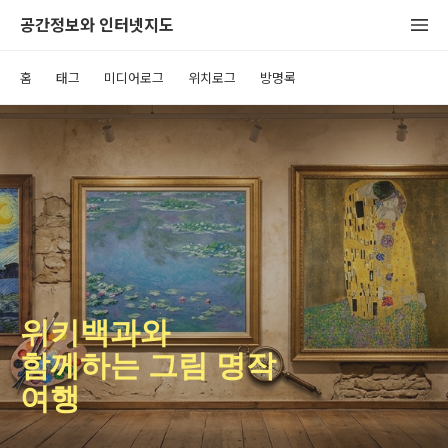
공간정보와 인터넷지도
홈
태그
미디어로그
위치로그
방명록
위키백과와
함께하는 그림 명작
여행