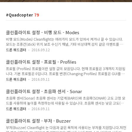
Quadcopter
79
클린플라이트 설정 - 비행 모드 - Modes
비행 모드(Modes) Cleanflight는 여러가지 모드가 있어서 켜거나 끌 수 있습니다.
모드는 조종간(stick) 위치 보조 수신기 채널, 기타 비상대책 감지 같은 이벤트를 통
해 활성화 비활성화 할 수 있습니다.MSP IDCLI IDShort NameFunction00ARM모
드론 쿼드콥터
2016.09.12
터와 비행 안정화 활성화11ANGLE예전의 자동레벨(auto-level) 비행 모드
22HORIZON자동레벨(Auto-level) 비행 모드33BARO고도고정(Altitude hold) 모
클린플라이트 설정 - 프로필 - Profiles
드 (기압계 센서 필요)4N/AVARIOUnused54MAG방향 고정(Heading
프로필 (Profiles) 프로필이란 설정 값의 모음입니다. 현재 프로필은 3개까지 지원됩
lock)65HEADFREE방향 자유(Head Free) - yaw 가 pitch/roll 입력에 영향을 주지
니다. 기본 프로필은 0입니다. 프로필 변경(Changing Profiles) 프로필은 GUI를 통
않음76HEADADJ방향 변경(Heading Ad..
해 바꿀 수 있습니다. 다음과 같은 스틱 조합을 통해서도 바꿀 수 있습니
드론 쿼드콥터
2016.09.11
다.ProfileThrottleYawPitchRoll0DownLeftMiddleLeft1DownLeftUpMiddle2
DownLeftMiddleRightCLI [profile] 명령으로도 가능합니다.profile Rate 프로필
클린플라이트 설정 - 초음파 센서 - Sonar
Cleanflight는 일반 프로필외에 Rate 프로필을 지원합니다. Rate 프로필에는 조종
초음파 센서(Sonar) 초음파 센서는 기압계(BARO)와 초음파(SONAR) 고도 고정 모
입력에 따은 기체 반응 방법을 조정하는 설정이 들어 있습니다. 세가지 Rate 프로필
드를 사용하여 높이를 측정하는데 사용될 수 있습니다. 초음파 센서는 낮은 고도(지
이 지원됩니다. Rate 프로필은 비행중 조종..
상 3.5미터 이하)에서 압력센서(기압계) 대신 사용할 수 있습니다. 초음파센서는 기
드론 쿼드콥터
2016.09.11
체 기울기(자세)가 작을 때(22.5도 이하)만 사용할 수 있습니다. 하드웨어
(Hardware) 현재 주 지원 센서는 HCSR04 센서입니다. Parallax 28015 단선
클린플라이트 설정 - 부저 - Buzzer
(single-wire) 소나도 Trigger와 Echo 핀에 1k 저항을 연결하면 사용할 수 있습니다.
부저(Buzzer) Cleanflight 는 다음과 같은 목적에 사용되는 부저를 지원합니다.저전
또한 저항 반대편은 서로 연결하고 소나 모듈과 연결시키면 됩니다. ??? 1k