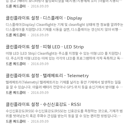
압 경고 (배터리 모니터링이 활성화되었을 때)시동/시동해제 소리 (아울러 시동되어
TRIGGER--/\/\--\ \_______ 28015 SONAR 1k / ECHO-----/\/..
있는 동안 경고 음)교정 완료 상태 알림TX-AUX 작동 삐삐 - 기체 추락시 위치를 찾는
드론 쿼드콥터
2016.09.09
데 유용함비상대책 상태비행 모드 변경Rate 프로필 변경 (TX-AUX 스위치를 통해서)
시동/시동해제를 콘트롤 스틱으로 수행할 경우, 스틱을 시동해제에 둘때 반복되는
클린플라이트 설정 - 디스플레이 - Display
톤이 들립니다. "lost-model locator"로서 사용될 수 있습니다.???보드에 전원을
디스플레이(Display) Cleanflight는 기체 및 cleanflight 상태에 한 정보를 알려주는
넣었을 때 즉시 세번 삐삐거리면 자이로스코프 교정이 성공했다는 뜻입니다.
디스플레이를 지원합니다.기체를 시동을 걸면, 디스플레이는 갱신되지 않아 비행은
Cleanflight 는 매번 전원을 넣을 때마다 자동적으로 자이로를 교정합니다. 따라서
영향을 받지 않습니다. 시동을 끄면 화면에 여러가지 페이지가 돌아가며 나타납니다.
세번 삐삐 소리가 들..
드론 쿼드콥터
2016.09.09
현재 페이지에 나타나는 정보, 페이지의 종류, 페이지가 표시되는 시간 등을 변경할
방법은 없습니다. 이것을 핸드링할 코드를 작성해주시면 감사하겠습니다. 지원되는
클린플라이트 설정 - 띠형 LED - LED Strip
하드웨어 현재 지원되는 하드웨어는 SSD1306 / UG-2864HSWEG01 뿐입니다. 설
띠형 LED (LED Strip) Cleanflight는 주소를 지정할 수 있는 띠형 LED 를 지원합니
정(Configuration) CLI에서 DISPLAY 기능을 활성화합니다. [feature DISPLAY]
다. 주소지정 띠형 LED는 띠에 있는 각각의 LED를 프로그램하여 각자 독특하고 독립
SSD1306 OLED displays SSD1306 은 128x64 OLED 디스플..
적인 색이 나오도록 할 수 있습니다. 이는 띠에 있는 모든 LED 가 동일한 색이 나오는
드론 쿼드콥터
2016.09.09
일반 띠형 RGB 보다 훨씬 진보된 것입니다. 주소지정 띠형 LED는 비행콘트롤러로
부터 나오는 정보를 표시하는데 사용할 수 있으며, 현재 지원되는 것은 다음과 같습
클린플라이트 설정 - 텔레메트리 - Telemetry
니다.최대 32 개의 LED피치/롤 스티 위치를 보이는 표시자(Indicators)방향/자세
텔레메트리(Telemetry) 텔레메트리는 기체를 날리는 동안 기체에서 발생하는 일들
비행모드 별 독자적인 색깔 지정저전압 경고AUX로 On/Off 스위치GPS 상태수신강
을 알 수 있습니다. 아울러 배터리 전압이나 GPS 위치 등을 송신기에서 받아볼 수 있
도(RSSI) 수준배터리 수준32개 이상의 LED도 지원가능하며, 추가 개발만 필요합니
습니다. 텔레메트리는 항상 켜둘 수도 있고, 시동을 걸었을 때만 활성화 시킬 수도 있
다. 지..
드론 쿼드콥터
2016.09.09
습니다. 텔레메트리용 시리얼 보트는 다를 기능과 공유할 수 있으며, 그 포트에 시동
되었을 때만 활성화됩니다.?? 텔레메트리는 'TELEMETRY` 기능으로 활성화 시킵니
클린플라이트 설정 - 수신신호강도 - RSSI
다. [feature TELEMETRY] 현재 FrSky, Graupner HoTT V4, SmartPort (S.Port),
수신신호강도(RSSI) 수신신호강도(RSSI)는 신호강도를 측정하는 것으로, 기체가 범
LightTelemetry (LTM) 등 여러가지 텔레메트리 제품이 현재 지원됩니다. 모든 텔레
위를 벗어났는지 혹은 주파수 간섭을 받는지 등을 알 수 있는 편리한 방법입니다.일
메트리 시스템은 시리얼 포트를 사용하며, 시리얼포트를 텔레메트리용으로..
부 수신기는 RSSI 출력이 있습니다. 다음과 같이 3가지 유형이 지원됩니다. PPM 채
드론 쿼드콥터
2016.09.09
널을 통한 RSSI 병렬식(Parallel) PWM 채널을 통한 RSSIRSSI 출력이 있는 PPM