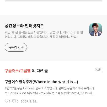
로그 정보
공간정보와 인터넷지도
지금 제 관심사는 인공지능입니다. 맞습니다. 개나 소나 중 한
명입니다. 그래도 배워보겠습니다. 세상이 바뀔테니까요.
구독하기
더보기
구글어스/구글맵
의 다른 글
구글어스 영상추가(Where in the world is ...)
글 내용
8월 27일 구글 LatLong 블로그 소식입니다. 얼마전 구글어스에서 우리나라
수도권 위성영상이 대량 업데이트되었다는 소식을 전해드렸는데, 한달도 채 안
되어 새로 위성영상/항공사진이 추가되었다는 내용입니다. 여느 때처럼 이번에
1
0
2009. 8. 28.
도 갱신지역에 대한 퀴즈가 나와 있습니다. (번역하지 않았습니다.) 그런데 이번