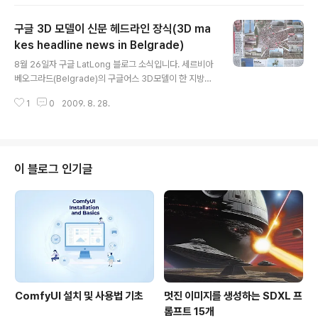
엔 함정도 하나 있다고 하네요. 현재까지 알려진 업데이트 지역은 Google Ear
th Blog에 들어가시면 보실 수 있습니다. 아시아 쪽엔 중국 상하이쪽이 조금 업
구글 3D 모델이 신문 헤드라인 장식(3D ma
데이트 된 모양입니다. 하루 이틀 내로 업데이트된 지역 리스트와, KML 파일이
나오면 어느 지역이 갱신되었는지 확실히 파악할 수 있을 겁니다. 민, 푸른하늘
kes headline news in Belgrade)
글 내용
==== http://google-latlong.blogspot.com/2009/0..
8월 26일자 구글 LatLong 블로그 소식입니다. 세르비아
베오그라드(Belgrade)의 구글어스 3D모델이 한 지방지
1면에 소개되었다는 내용입니다. 아래에 있는 그림이 해당
1
0
2009. 8. 28.
지면인데요, 좌측위에 있는 분이 Zexland라는 3D 모델러
고요, 어떤 건물을 3D로 제작했는지 상세하게 표시가 되어
있네요. 여기를 들어가 보시면 이분이 제작한 모델을 모두
보실 수 있는데, 총 125개나 제작하신 것 같습니다. 대충
넘겨 보니 2/3 이상이 구글어스에 채택이 된 것 같네요.
이 블로그 인기글
흠... 그런데, 아래 원문을 보시면 3D 이미지갤러리에 들어
있는 3D 모델을 직접 3차원으로 둘러볼 수 있도록 삽입하
는 기능이 있네요. 그래서 저도 한번 삽입해 보았습니다. 이
것도 괜찮은 기능이네요. 아래에서 3D 라고 되어있는 버
튼..
ComfyUI 설치 및 사용법 기초
멋진 이미지를 생성하는 SDXL 프
롬프트 15개