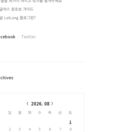
 글을 퍼가지 마시고 링크를 달아주세요
글어스 왕초보 가이드
글 LatLong 블로그란?
acebook
Twitter
rchives
alendar
2026. 08
일
월
화
수
목
금
토
1
2
3
4
5
6
7
8