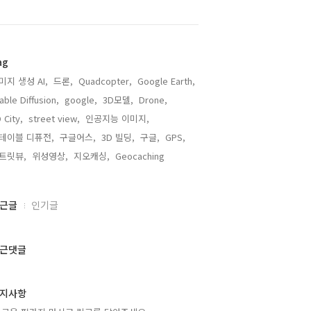
ag
미지 생성 AI,
드론,
Quadcopter,
Google Earth,
able Diffusion,
google,
3D모델,
Drone,
 City,
street view,
인공지능 이미지,
테이블 디퓨전,
구글어스,
3D 빌딩,
구글,
GPS,
트릿뷰,
위성영상,
지오캐싱,
Geocaching,
근글
인기글
근댓글
지사항