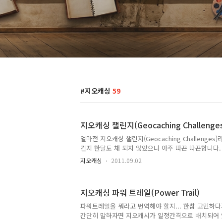
지오캐싱
59
지오캐싱 챌린지(Geocaching Challenge
얼마전 지오캐싱 챌린지(Geocaching Challenges
긴지 한달도 채 되지 않았으니 아주 따끈 따끈합니다
아무래도 다른 단어가 필요할 것 같아서 챌린지로 쓰
지오캐싱
2011.09.02
챌린지이란 제가 예전에 올린 도전캐시(Challenge C
다. 현재 거의 모든 캐시는 물리적인 캐시통(Cache Co
캐싱 챌린지는 "어디엔가 가서 무엇인가 한다"는 개
지오캐싱 파워 트레일(Power Trail)
사진을 찍는 것이 대부분일 것 같지만, 광화문 한복판
악산 꼭대기에서 노래를 부르라던지 하는 어떤 행동을
파워트레일을 뭐라고 번역해야 할지... 한참 고민하다
지금은 만들 수 없지만, 예전에는 경치가 좋은 곳이나,
간단히 말하자면 지오캐시가 일정간격으로 배치되어 