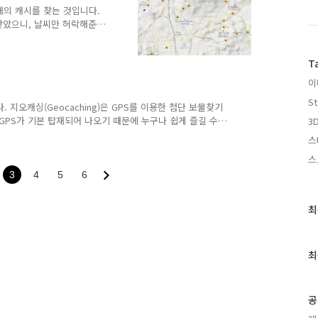
0 개의 캐시를 찾는 것입니다.
 찾았으니, 날씨만 허락해준다
같습니다. 그런데 1천개의
지오캐싱으로 다이어트를 이
T
- 을 찾아서 좀더 2,3년
든 이렇게 목표를 세우면서
이
니고 있습니다. 아래는 의정
St
시입니다. 2월말이었는데,
 지오캐싱(Geocaching)은 GPS를 이용한 첨단 보물찾기
둔 후, 한..
GPS가 기본 탑재되어 나오기 때문에 누구나 쉽게 즐길 수
3D
35 Hidden 입니다. 490개를 찾았고, 135개를 숨겼다는 뜻입
스
 동전만한 크기의 동그란 통입니다. 필름통보다 작기 때문에
스
기 때문입니다. 하지만, 역시 캐시를 숨기는 맛은 전통적인
 제일 좋습니다. 제가 예전에 나뭇가지로 만든 캐시통도 그중
3
4
5
6
최
최
근
글
과
최
인
기
글
공