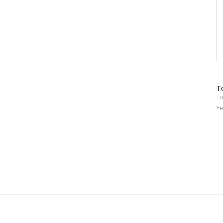
방
T
To
문
자
Ye
수