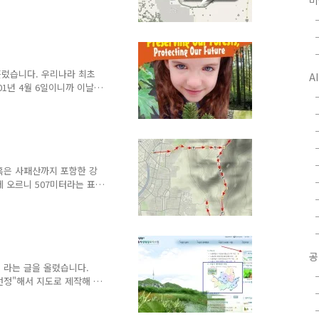
미
늘 발견한 파워트레일을 하나
니아주 동부, 아리조나주 인
다. 제가 선택한 캐시 인근
의 주인공입니다. 이 지오캐
시로 이루어져 있습니다. 물론
km 면 서울부터 대전까지의
흘렀습니다. 우리나라 최초
A
가 4,200개 정도 되는..
2001년 4월 6일이니까 이날을
하는 최고의 캐시인 남한산성
 8년이 흘렀습니다. 하지만,
 편입니다. 지오캐싱이 우
기기에 우리나라 경제적 상
는지는 모르겠지만, 우리나라
이상 캐싱을 즐기는 사람이라
혹은 사패산까지 포함한 강
 그러다보니, 우..
에 오르니 507미터라는 표
겸해서 올랐습니다. 지오캐싱
현재 전세계에는 140만개 이
개의 지오캐시가 설치되어 있습
구나 찾을 수 있습니다. 사
겁니다. 지하철 4호선 상
공
만, 땀을 뻘뻘 흘리며 올라
" 라는 글을 올렸습니다.
/수락산 등 인근 산..
 선정"해서 지도로 제작해 온
르겠지만, 작년 말이나 올
벌써 여러번 접속을 했었습니