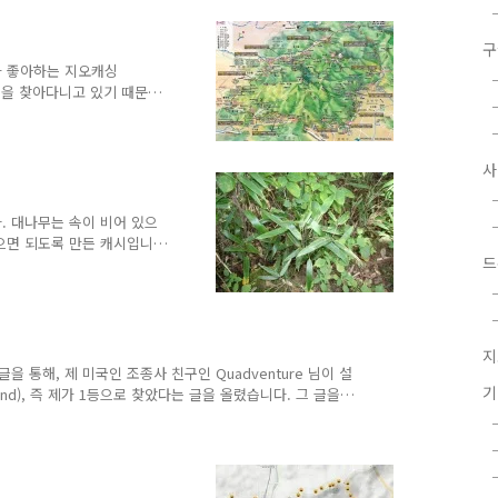
신 후, 오른쪽 위에 있는
보실 수 있습니다. 제작된
 지역(파란 네모로 친 부
구
직입니다. 왜 이런 일이 발
가 좋아하는 지오캐싱
가 잘 모르기 때문에 넘어
 길을 찾아다니고 있기 때문
많이 찾을 수 있습니다. 물
 붐을 일으킨 이후, 일반
서 설치한 길까지 아주 많습
알 수 없을 정도죠. (누군
찮지 않을까..) 북한산 둘
현재까지 44 km를 설치하
. 대나무는 속이 비어 있으
할 예정입니다. 북한산 둘레
닫으면 되도록 만든 캐시입니
드
원에 설치하기 위해 만들었
그곳에 딱 맞는 캐시를 제
엔 돌맹이 틈이나 나무 등걸
숨길 수 있을 만한 곳이라면
최선이었다고 생각했었습니
지
 쓴 것처럼 안보이게 숨기는
 통해, 제 미국인 조종사 친구인 Quadventure 님이 설
 못하는 위장[僞裝]형 지
Find), 즉 제가 1등으로 찾았다는 글을 올렸습니다. 그 글을
있을 것 같다는 말씀도 드렸는데, 엊그제 드디어 나이크 캐시
QJ3J)입니다. 나이트캐시를 찾는 방법도 어렵지 않습니다.
적당한 걸 고르시면 됩니다. 아래는 제가 산 모델인데,
드리겠습니다. 가장 중요한 게 반사체입니다. 미국이나 유럽