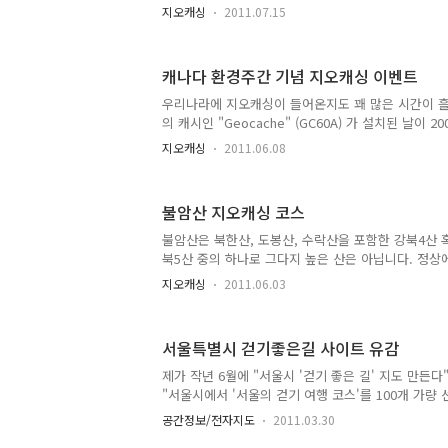
곳이라고 생각하시면 될 것 같습니다. 먼저 제가 오
지오캐싱
2011.07.15
소개시켜 드리는 게 빠르겠네요. 아래는 미국 캘리포
근입니다. 여기에서 초록색 점들이 모두 지오캐시입니
으로 쭉 연결되어 있는 게 보이시죠? 이게 오늘 이글
캐나다 환경주간 기념 지오캐싱 이벤트
싱 파워트레일은 약 150km 구간에 총 800개의 캐
주변에 있는 캐시를 고려한다면 그보다 많겠죠. 150
우리나라에 지오캐싱이 들어온지도 꽤 많은 시간이 
거리이고, 2011년 7월 현재 우리나라에 설치된 총 캐시
의 캐시인 "Geocache" (GC60A) 가 설치된 날이 
기준으로 한다면 벌써 10년 이상 경과되었고, 현존
지오캐싱
2011.06.08
캐시가 설치된 2003년 5월 3일을 기준으로 해도 벌써
우리나라에는 아직 지오캐싱 인구가 그다지 많지 않은
리나라의 레포츠 문화와 다른 탓인지, 지오캐싱을 즐
불암산 지오캐싱 코스
황이 충분하지 못해서인지, 또 다른 어떤 이유가 있
의 지오캐싱 인구는 최대 500명 정도, 한달에 한번 
불암산은 북한산, 도봉산, 수락산을 포함한 강북4산 
고 한다면 많아야 100 명 정도로 추산되는 수준입니다.
북5산 중의 하나로 그다지 높은 산은 아닙니다. 정상
지판이 있더군요. 물론 지오캐싱(Geocaching)을 
지오캐싱
2011.06.03
은 GPS 를 이용한 첨단 보물찾기 게임입니다. 오늘 
상의 지오캐시가 있으며, 우리나라에도 약 4,000 
니다. 이 보물(지오캐시)는 누구나 설치할 수 있고, 누
서울특별시 걷기좋은길 사이트 유감
실 지오캐싱이 아니었다면 불암산까지 갈 일은 없었을 
계역... 말로만 들어봤지, 처음 가보았으니까요. 하지
제가 작년 6월에 "서울시 '걷기 좋은 길' 지도 만든다
간 불암산은 정말 기대 이상이었습니다. 북한산/도봉산
"서울시에서 '서울의 걷기 여행 코스'를 100개 가량
라인 상으로 제공한다는 내용이었습니다. 정확히는 모
공간정보/전자지도
2011.03.30
해 초 쯤 이 지도가 만들어 진 것 같습니다. (저는 