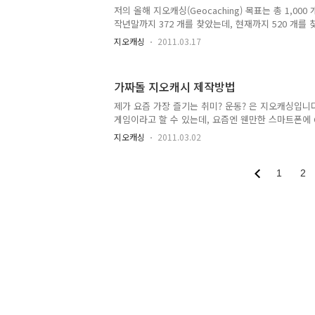
에서는 반사체(Reflector..
저의 올해 지오캐싱(Geocaching) 목표는 총 1,00
작년말까지 372 개를 찾았는데, 현재까지 520 개를
면 올해 목표를 초과 달성하는 것도 어렵지 않을 것 
지오캐싱
2011.03.17
캐시를 찾는다는 것은 표면적인 목표일 뿐, 사실은 
란 글에 써 둔 것 처럼 이를 통해 건강 - 특히 다리운동 
내로 지리산을 종주하는 것이 진짜 목표입니다. 어쨌
가짜돌 지오캐시 제작방법
저는 요즘 거의 주말마다 서울 부근을 열심히 돌아다
부에 있는 천보산 부근으로, 스마일리 표시가 찾은 캐
제가 요즘 가장 즐기는 취미? 운동? 은 지오캐싱입니다.
고리를 이루고 있는 루트 왼쪽 등산로 입구에 차를 세워
게임이라고 할 수 있는데, 요즘엔 웬만한 스마트폰에 
있게 되었습니다. 현재까지 제 성적은 490 Found, 1
지오캐싱
2011.03.02
니다. 제가 가장 많이 사용하는 캐시통은 500원짜리
숨길때도 좋지만, 색만 적당하면 위장하는데도 그만이
형태의 캐시통이 아닌, 아주 새로운 형태의 캐시통이
1
2
하나이고, 3개월 동안..