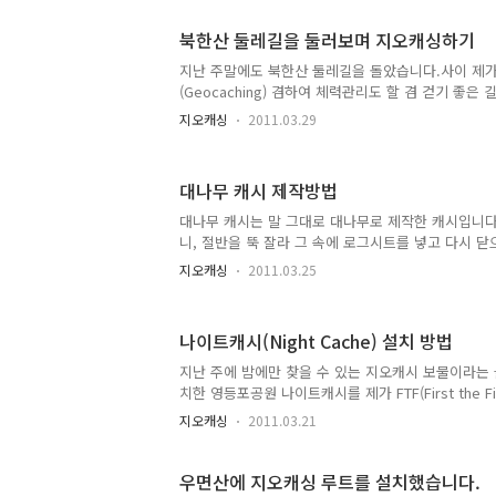
다.) 아래 그림과 같이 서울 생태정보시스템에 들어가
"서울특별시 걷고싶은 길"을 누르고 들어가시면 직접 
북한산 둘레길을 둘러보며 지오캐싱하기
걷고싶은 길은 생태정보시스템에서 추천하는 생태탐방
분)과 아무런 관련이 없습니다. 한마디로 따로따로 움
지난 주말에도 북한산 둘레길을 돌았습니다.사이 제
생했는지에 대해서는 단순한 시스템 문제도 아니고 제
(Geocaching) 겸하여 체력관리도 할 겸 걷기 좋은
가기로 ..
입니다. 인터넷을 검색해 보면 걷기좋은 길 사이트를 
지오캐싱
2011.03.29
론 그 전에도 많이 있을 수는 있겠지만, 제주 올레길이
카페에서 추천하는 것으로부터, 각급 지방자치단체에
니다. 사실은 너무 많아서 어떤 길이 정말 좋은 길인지 
대나무 캐시 제작방법
가 걷기좋은 길 자료를 잘 정리해서 서비스한다면 꽤 괜
레길도 이런 붐을 타고 서울시에서 설치한 길입니다. 
대나무 캐시는 말 그대로 대나무로 제작한 캐시입니다
였는데, 올해내로 도봉산 둘레까지 총 63km 를 설치
니, 절반을 뚝 잘라 그 속에 로그시트를 넣고 다시 
길은..
다. 원래 이 캐시는 영등포구청역에 있는 당산근린공
지오캐싱
2011.03.25
습니다. 지오캐시를 제작한지 얼마 지나지 않았지만, 
작하기 위해 여러번 방문했던 기억이 있습니다. 처음
같은 걸 찾았습니다만 그런 건 전혀 없었고, 캐시를 
나이트캐시(Night Cache) 설치 방법
철 구조물 속에 자석식으로 끼워넣는 방법 정도가 
다. 하지만, 저는 지오캐시 숨기기 - 위장과 은폐에서
지난 주에 밤에만 찾을 수 있는 지오캐시 보물이라는 글을
캐시보다, 모든 사람에게 보이지만, 머글들은 알아채지
치한 영등포공원 나이트캐시를 제가 FTF(First the 
오캐시를 선호해..
쓰면서 나이트캐시를 의외로 어렵지 않게 설치할 수 
지오캐싱
2011.03.21
를 하나 설치했습니다. 바로 낙성대 나이트캐시(GC2
일단 매우 강력한 랜턴이 필요한데, 여기에 들어가서 
8,900원입니다. 그러면 나이트캐시 설치방법을 말씀
우면산에 지오캐싱 루트를 설치했습니다.