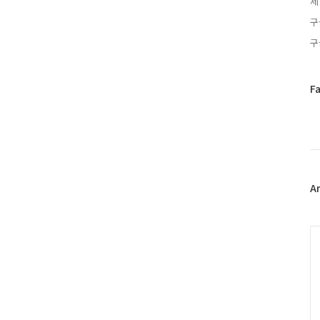
제
구
구
페
F
이
스
북
트
위
터
플
A
러
그
인
C