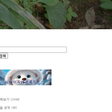
체보기
(1944)
술 공부
(40)