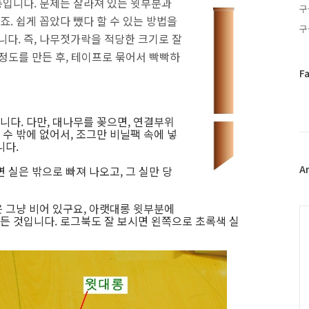
통입니다. 문제는 잘라져 있는 윗부분과
구
. 쉽게 꼽았다 뺐다 할 수 있는 방법을
구
다. 즉, 나무젓가락을 적당한 크기로 잘
정도를 만든 후, 테이프로 묶어서 빡빡하
페
F
이
스
북
다. 다만, 대나무를 꽂으면, 연결부위
트
수 밖에 없어서, 조그만 비닐팩 속에 넣
위
니다.
터
플
A
 실은 밖으로 빠져 나오고, 그 실만 당
러
그
 그냥 비어 있구요, 아랫대롱 윗부분에
인
C
 것입니다. 로그북도 잘 보시면 왼쪽으로 초록색 실