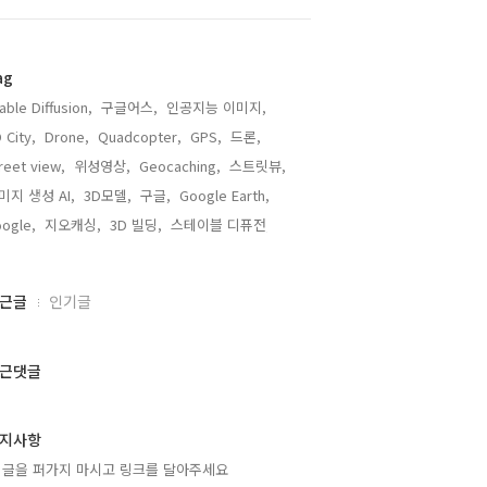
ag
able Diffusion,
구글어스,
인공지능 이미지,
 City,
Drone,
Quadcopter,
GPS,
드론,
reet view,
위성영상,
Geocaching,
스트릿뷰,
미지 생성 AI,
3D모델,
구글,
Google Earth,
ogle,
지오캐싱,
3D 빌딩,
스테이블 디퓨전,
근글
인기글
근댓글
지사항
 글을 퍼가지 마시고 링크를 달아주세요