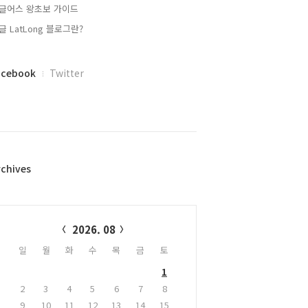
글어스 왕초보 가이드
글 LatLong 블로그란?
acebook
Twitter
rchives
alendar
2026. 08
일
월
화
수
목
금
토
1
2
3
4
5
6
7
8
9
10
11
12
13
14
15