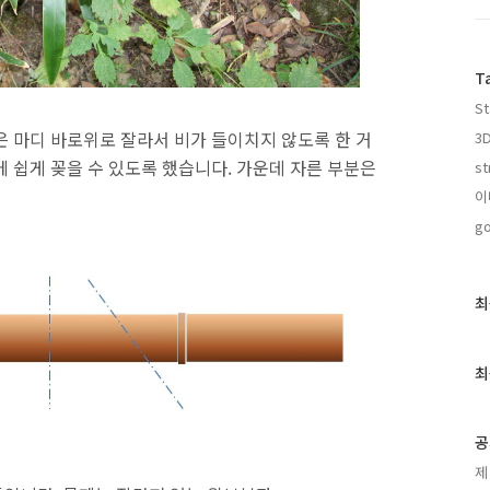
T
St
은 마디 바로위로 잘라서 비가 들이치지 않도록 한 거
3D
 쉽게 꽂을 수 있도록 했습니다. 가운데 자른 부분은
st
이
go
최
최
근
글
과
최
인
기
글
공
제