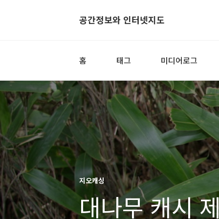
공간정보와 인터넷지도
홈
태그
미디어로그
지오캐싱
대나무 캐시 