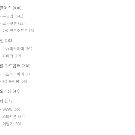
글어스
(830)
구글맵
(641)
스트릿뷰
(27)
마이크로소프트
(45)
사진
(108)
360 파노라마
(91)
카메라
(12)
론 쿼드콥터
(238)
라즈베리파이
(2)
3D 프린팅
(56)
오캐싱
(47)
기타
(173)
WWW
(65)
스마트폰
(14)
여행기
(33)