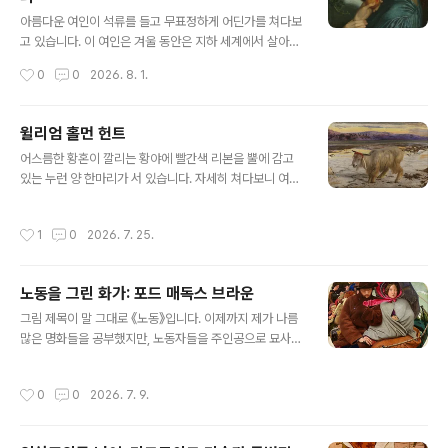
글 내용
이 그림은 바로 오필리아가 물에 빠져 가라앉으면서 노래
아름다운 여인이 석류를 들고 무표정하게 어딘가를 쳐다보
를 부르고 있는 장면입니다.《오필리아》는 존 에버렛 밀레
고 있습니다. 이 여인은 겨울 동안은 지하 세계에서 살아야
이의 대표작이며, 라파엘 전파의 신조에 따라 밝은 색상을
하는 로마 신화의 여신 프로세르피나입니다. 프로세르피나
작성시간
0
0
2026. 8. 1.
사용하고 디테일에 심혈을 기울였으며 자..
는 유피테르(주피터, 제우스)와 케레스의 딸인데, 지하 세
계의 신인 플루톤(플루토, 하데스)에게 납치되어 강제로 결
혼했습니다. 이에 엄마인 케레스가 유피테르에게 지상으로
윌리엄 홀먼 헌트
돌려보내달라고 간청하자, 지하세계에서 아무 것도 먹지
글 내용
어스름한 황혼이 깔리는 황야에 빨간색 리본을 뿔에 감고
않았다는 조건하에 승락했는데, 프로세르피나는 이미 석류
있는 누런 양 한마리가 서 있습니다. 자세히 쳐다보니 여기
씨앗 6개를 먹었기 때문에 1년 중 6개월은 지하세계에 머
저기 짐승들의 뼈와 뿔이 보입니다. 둥근 달이 비치는 늪에
물고 나머지 6개월은 지상에서 지내게 되었습니다. 아래
는 말라죽은 나뭇가지도 보입니다. 멀리 보이는 산맥에는
그림은 로세티가 그린 프로세르피나 입니다. (아래로 너무
작성시간
1
0
2026. 7. 25.
초록색이라곤 찾아볼 수 없네요. 이곳은 사해 언저리에 있
길어서 아래쪽을 일부 잘랐습니다.)이 그림의 모델은 제인
는 구약성경의 "소돔과 고모라"의 소돔입니다. 양의 발은
모리스였습니다. 단테이 게이브리얼 로세티..
소금 밭에 반쯤 빠져들어 있습니다. 죽음의 바다라는 걸 정
노동을 그린 화가: 포드 매독스 브라운
말 실감나게 그렸습니다.이 그림은 윌리엄 홀먼 헌트가 그
글 내용
린 《희생양》입니다. 권력자들이 사고를 친 뒤, 자신은 오리
그림 제목이 말 그대로 《노동》입니다. 이제까지 제가 나름
발 내밀고 적당한 책임자 한명 내세울 때의 바로 그 희생양
많은 명화들을 공부했지만, 노동자들을 주인공으로 묘사한
이죠. 고대 이스라엘에서는 속죄일에 염소를 속죄의 제물
그림은 거의 처음인 것 같네요.... 아... 생각해보니 귀스타브
로 삼아, 염소의 머리에 손을 얹고 모든 죄를 염소 머리에
쿠르베의 《돌 깨는 사람들》나 귀스타브 카유보트의 《마루
작성시간
0
0
2026. 7. 9.
씌운 뒤 광야로 내보냈습니다. 이..
깍는 사람들》과 같은 사실주의 그림 중에도 노동을 묘사한
작품이 있네요. 하지만 이 그림은 현실을 그대로 담은 게 아
니기 때문에 사실주의 그림이 아닙니다.그림이 정말 어지