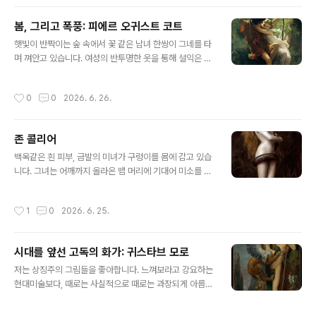
로 한 젊은 아방가르드 화가들이 모이던 동네 이름이었습
니다. 에두아르 마네의 작업실이 이 동네에 있어서 제목을
봄, 그리고 폭풍: 피에르 오귀스트 코트
이렇게 붙였습니다.에두아르 마네 옆에 앉아 있는 분은 《올
글 내용
햇빛이 반짝이는 숲 속에서 꽃 같은 남녀 한쌍이 그네를 타
랭피아》 스캔들 당시 그를 변호했던, 유명한 예술가, 비평
며 껴안고 있습니다. 여성의 반투명한 옷을 통해 설익은 몸
가이자 마네의 절친한 친구인 자카리 아스트뤼크입니다.
매가 드러나게 비추고 있고, 바람이 불어오는지 스카프가
에두아르 마네가 그의 초상화를 그리고 있는 것으로 묘사
날리고 있습니다. 요정이 나올 듯한 숲 그리고 꽃과 나비의
하고 있습니다. 서있는 분들은 왼쪽으로부터 독일 화가 오
작성시간
0
0
2026. 6. 26.
묘사가 싱그럽네요. 피에르 오귀스트 코트의 《봄》입니다.
토 숄더러, 오귀스트 르누아르, 작가 에밀 졸라 (안경을 손
피에르 오귀스트 코트는 오늘날에는 그다지 알려져 있지
에 든 수염 난 인물), 에드몽 메트르 (..
않은 화가입니다. 하지만 당시에는 상당히 유명했고, 특히
존 콜리어
《봄》은 1873년 파리 살롱에서 호평을 받았습니다. 이 작
글 내용
품은 작년말 올해 초 (2025.11.14~2026.3.15.) , 국립중
백옥같은 흰 피부, 금발의 미녀가 구렁이를 몸에 감고 있습
앙박물관에서 특별전으로 개최된 〈인상주의에서 초기 모더
니다. 그녀는 어깨까지 올라온 뱀 머리에 기대어 미소를 짓
니즘까지, 빛을 수집한 사람들〉에 전시되었습니다. 저는 작
고 있네요. 이 그림은 당대 초상화가로 유명했던 존 콜리어
년 말에 다녀와 후기를 남겼습니다. 아마 조명 덕분이었겠
가 그린 《릴리트》로, 아담의 첫번째 부인이라는 릴리트를
작성시간
1
0
2026. 6. 25.
지만, 왼쪽 위..
묘사한 작품입니다. 물론 성경에는 나오지 않고, 메소포타
미아 신화와 유대 신화에 등장하는 여성적 존재로, 아담의
첫 번째 아내이자 원초적인 여성 악마로 여겨지는 인물입
시대를 앞선 고독의 화가: 귀스타브 모로
니다.이 작품은 콜리어는 콜리어가 동료 화가이자 시인인
글 내용
단테 가브리엘 로세티의 1868년 시 《릴리트》에서 영감을
저는 상징주의 그림들을 좋아합니다. 느껴보라고 강요하는
받아 제작한 작품입니다. 아름다움이 무기였고 치명적인
현대미술보다, 때로는 사실적으로 때로는 과장되게 아름다
매력을 가졌던, 이브 이전에 아담을 사랑했던 마녀로 묘사
움만 추구하는 고전주의 회화보다, 그 중간 어디쯤에서 이
한 시였습니다. 이 작품은 관능적이고 풍만한 몸매의 나신
런 걸 생각해 보라는 식으로 툭 던져주는 상징주의가 제일