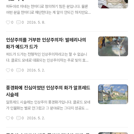
사진을 보시면 지리산에서 몇십년동안 도를 닦으신 분 같
글 내용
이 보입니다. 실제로 카미유 피사로는 다른 인상주의자들
에두아르 마네는 한마디로 정의하기 힘든 분입니다. 물론
보다 그다지 나이가 많지 않았음에도 스승, 혹은 선생님으
어떤 분을 한마디로 재단한다는 게 말이 안되긴 하지만요.
로 불려지곤 했습니다. 드가와는 4살 차이, 세잔과는 9살
사실 저는 이 분을 싫어했었습니다. 인상주의를 만들다시
작성시간
0
0
2026. 5. 8.
차이, 모네와는 10살 차이, 르누아르와는 11살 차이였죠.카
피 한 장본인인데도 불구하고 인상주의 전시회에는 한번도
미유 피사로는 당시 덴마크령이..
참가하지 않았다는 게 가장 큰 이유였습니다. 또한 에두아
르 마네의 대표작이라고 할 수 있는《풀밭 위의 점심식사》
인상주의를 거부한 인상주의자: 발레리나의
나 《올랭피아》가 미술학적으로 중요하다고 하는데, 제 눈
화가 에드가 드가
에는 그다지... 별로... 라는 생각이기도 했고요. 그러다가 이
글 내용
글을 쓰기 위해 마네에 대한 글을 좀 더 읽어보고, 작품들에
에드가 드가는 전형적인 인상주의자라고는 할 수 없습니
대해서도 공부하고 나서야, 에두아르 마네를 왜 "모더니즘
다. 클로드 모네로 대표되는 인상주의자는 주로 빛의 효과
의 아버지"라고 불리는지 약간 이해할 수 있게 되었습니다.
를 포착하기 위해 야외에서 풍경화를 그리는 경우가 많았
작성시간
0
0
2026. 5. 2.
에두아르 마네는 아주 유복한 환경에서 태어났습니다. 아
지만, 에드가 드가는 야외 사생을 기피하고 주로 실내 풍경
버지가 판사였고 어머니는 스웨..
을 그렸기 때문입니다. 또한 에드가 드가는 사실주의에 가
장 관심이 많았고, 스스로도 사실주의자로 불리기를 원했
풍경화에 진심이었던 인상주의 화가 알프레드
던 화가입니다.드가도 당대의 다른 화가들처럼 신고전주의
시슬레
- 낭만주의 - 사실주의에 이르는 전통적인 미술을 추구하
글 내용
였습니다. 아래는 당시 이탈리아에 살고있던 이모네 가족
알프레드 시슬레는 인상주의 풍경화가입니다. 클로드 모네
을 그린 가족 초상화인 《벨렐리 가족》입니다. 이 그림은 내
가 인물화는 별로 안그렸고 그 분야로는 그다지 성공도 못
용상 심리적으로 깊이가 있다는 점 때문에 많은 찬사를 받
했다고 했지만, 시슬레는 정물화를 조금 남겼을 뿐 인물화
작성시간
0
0
2026. 5. 2.
았습니다. 이 작품은 일반적인 가족 초상화와는 달리 오른
는 전혀 그리지 않았다고 해도 과언이 아닙니다. 시슬레의
쪽에 있는 이모부가 왼쪽과 완전히 단절되어 있고,..
작품은 여기에서 확인할 수 있습니다. 사실 인상주의로 분
류되는 화가 중에서 가장 풍경화에 진심이었던 분이 시슬