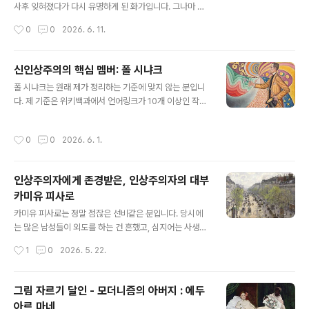
아니고, 이게 도대체 뭐야 싶은 (특히 현대 미술) 도 아닌,
사후 잊혀졌다가 다시 유명하게 된 화가입니다. 그나마 행
뭔가 신비롭고 야릇하고 쳐다볼 수록 생각하게 만드는 그
복한 분이라고 할 수 있습니다. 한때는 인기가 많았으나 말
작성시간
0
0
2026. 6. 11.
런 그림들이거든요. 그래서..
년에는 잊혀진(인기가 떨어진) 분들보다는 나을테니까요.
볼프강 아마데우스 모차르트를 시기했던 비운의 작곡가 안
토니오 살리에리처럼요(사실 영화 아마데우스는 과장된 내
신인상주의의 핵심 멤버: 폴 시냐크
용이라는 게 정설입니다).와츠는 다재다능한 분이었습니
글 내용
폴 시냐크는 원래 제가 정리하는 기준에 맞지 않는 분입니
다. 그림 뿐만 아니라 벽화도 많이 그렸고 조각 작품도 남겼
다. 제 기준은 위키백과에서 언어링크가 10개 이상인 작품
습니다. 그림에서는 당시 거의 모든 화가가 그랬던 것처럼
을 하나 이상 가지고 있는 화가거든요. 아래에서 보시면 아
역사화나 초상화 작품이 많습니다. 그가 초상화로 그렸던
시겠지만, 폴 시냐크의 작품중 가장 유명한 작품인 《작품 2
분들 중에는 당시 거물급들도 상당히 많았습니다. 와츠가
작성시간
0
0
2026. 6. 1.
17. 펠릭스 페네옹의 초상》의 경우에도 언어링크 수는 5에
말년에 기사 작위도 받고 훈장도 받을 정도로 잘 나갔기 때
불과합니다. 그렇지만 폴 시냐크가 미술사에서 차지하는
문입니다.제가 영국 역사쪽은 잘 몰라서 AI ..
비중이 매우 높기때문에 작품을 정리하기로 했습니다.폴
인상주의자에게 존경받은, 인상주의자의 대부
시냐크는 원래 클로드 모네의 영향을 받아 인상주의 화가
카미유 피사로
로 출발했지만, 얼마 지나지 않아 조르주 쇠라를 만나 점묘
글 내용
법, 분할주의에 대해 알게 되어 평생 신인상주의 스타일의
카미유 피사로는 정말 점잖은 선비같은 분입니다. 당시에
그림을 그린 화가입니다. 점묘법은 조르주 쇠라의 《그랑드
는 많은 남성들이 외도를 하는 건 흔했고, 심지어는 사생아
자트섬의 일요일 오후》가 제일 유명하고 폴 시냐크는 상대
를 낳는 경우도 많았습니다. 특히 화가들은 여성 모델과 사
작성시간
1
0
2026. 5. 22.
적으로 조르주 쇠라의 명성에 가려져 ..
고를 치는 경우가 많았죠. 하지만 카미유는 흔한 스캔들조
차 없었습니다.무엇보다 인상주의 화가들, 예를 들어 에드
가 드가, 폴 세잔, 폴 고갱, 오귀스트 르누아르 등 정말 까칠
그림 자르기 달인 - 모더니즘의 아버지 : 에두
했던 화가들이 스승으로, 어른으로 모셨던 분입니다. 우측
아르 마네