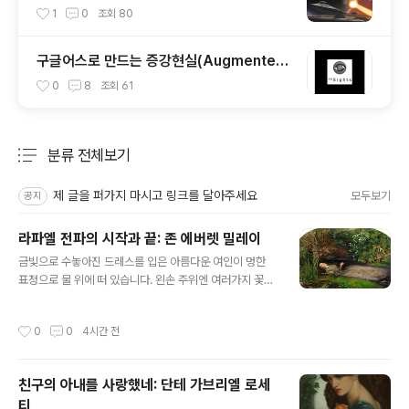
개
1
0
조회
80
구글어스로 만드는 증강현실(Augmented
Reality)
0
8
조회
61
분류 전체보기
주요 글 목록
제 글을 퍼가지 마시고 링크를 달아주세요
모두보기
공지
라파엘 전파의 시작과 끝: 존 에버렛 밀레이
글 내용
금빛으로 수놓아진 드레스를 입은 아름다운 여인이 멍한
표정으로 물 위에 떠 있습니다. 왼손 주위엔 여러가지 꽃들
이 떠다니고 있습니다. 쓰러진 나무의 뿌리, 흙 언덕, 여러
가지 잡초와 들풀들... 캔버스 구석구석까지 세밀하게 그려
작성시간
0
0
4시간 전
져 있습니다.오필리아(Ophelia)는 윌리엄 셰익스피어의
희곡 《햄릿》의 등장인물입니다. 햄릿과 서로 사랑하던 여
인이죠. 하지만 햄릿이 실수로 오필리아의 아버지를 죽이
친구의 아내를 사랑했네: 단테 가브리엘 로세
게 되자 미쳐버렸고, 야생화 화환을 버드나무 가지에 달려
티
다가 나무가 부러져 물에 빠져 죽은 비련의 주인공입니다.