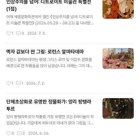
인상주의를 넘어: 디트로이트 미술관 특별전
러워 보입니다. 다양한 종류의 사람들이 그림에 꽉 차있어
(1점)
서, 누가 누군지 아니 몇 명이나 그려져 있는 건지도 파악하
글 내용
기 힘듧니다. 가운데는 도로에 구멍을 파는 노동자들이 있
어제 세종문화회관에서 열린 《인상주의를 넘어: 디트로이
습니다. 하수도 공사라고 합니다. 당시 콜레나 장티푸스같
트 미술관 특별전》 (2026.05.28 ~ 08.23) 을 다녀왔습
은 수인성 전염병을 예방하기 위해서 상하수도 공사가 많
니다. 오랜만에 미술전시회네요. 더 자주 다니고 싶은데 현
작성시간
1
0
2026. 7. 5.
았다고 하네요. 그 앞..
대 미술이 별로인 저로서는 그다지 선택권이 없습니다.사
실 처음부터 마음에 안들었습니다. 개중에는 마음에 드는
작품도 있었습니다만, 아래에 보시는 것처럼 평가는 1점입
액자 값보다 싼 그림: 로런스 알마타데마
니다. 제가 평가를 시작하고 나서 가장 최저점입니다. 자세
글 내용
로런스 알마타데마는 평생 그리스 로마 및 이집트 문화를
한 내용은 전시회 평가를 읽어보시면 됩니다.제일 좋았던
배경으로 한 작품들을 많이 남겼습니다. 아래는 그의 대표
작품제가 제일 좋아하는 화가의 작품이 나왔습니다. 모리
작인 《헬리오가발루스의 장미》입니다. 서기 3세기 초의 로
스 드니의 《라 데페슈 드 툴루즈》입니다. 번역하면 "툴루즈
마 황제 헬리오가발루스가 베푼 연회를 묘사합니다. 앞쪽
에서 온 속보" 정도 될 것 같은데, 툴루즈에 있는 신문사 라
작성시간
1
1
2026. 7. 2.
을 보면 많은 사람들이 장미꽃잎 속에 파묻혀 있고, 뒤쪽에
데페슈를 위한 포스터로 의도된 작품이랍니다. 모리스는
는 황제 일행이 이 광경을 구경하고 있습니다. 역사서 《히
에두아르 뷔야르, 폴 세뤼지..
스토리아 아우구스타》에 따르면, 황제는 손님들을 초대해
단체초상화로 유명한 정물화가: 앙리 팡탱라
연회를 베풀다가, 회전식 천장을 뒤집어 속에 있는 제비꽃
투르
등으로 파묻었다고 합니다. 위로 기어 올라갈 수 없었던 사
글 내용
람은 실제로 질식해 죽었고, 황제는 비명을 지르며 죽어가
앙리 팡탱라투르의 작품중 가장 유명한 것은 《바티뇰의 작
는 인간들을 유흥거리로 삼아, 높은 소파에 비스듬히 누워
업실》입니다. 가운데에 에두아르 마네가 앉아 그림을 그리
포도주를 마시며 그 모습을 즐겼다고 합니다.이 이야기에
고 있고, 그 주변으로 바티뇰 그룹에 속한 사람들이 모여 있
작성시간
0
0
2026. 6. 26.
서 등장하는 황제는 로마 제국의 제23대..
는 모습을 그렸습니다. 바티뇰은 에두아르 마네를 중심으