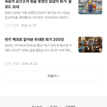
죽음의 순간조차 빛을 쫓았던 집념의 화가: 클
레였습니다. 한편, 시슬레는 파리에서 태어났음에도 불구
로드 모네
하고 도시의 풍경을 그리는 것을 쉽지 않아해서 거의 전원
글 내용
풍경을 담은 그림을 그렸습니다.사실 알프레드 시슬레는
클로드 모네는 가장 유명한 인상주의 화가입니다. 사실상
제가 정한 기준에 따르면 유명한 화가가 아니라서 이렇게
인상주의를 개척했다는 의미에서 "인상주의의 아버지"라
글로 정리할 대상이 아닙니다. 제가 정한 기준은 "위키백과
고도 불리고, 평생 인상주의 철학에 따라 그림을 그렸던 (제
작성시간
1
0
2026. 4. 27.
에서 언어링크가 10개 이상인 작품이 하나라도 있는 화
가 생각하기에는) 유일한 화가였습니다.클로드 모네는 18
가"이거든요. 그런데, 알프레드 시슬레의 작품중 가..
살이던 1858년에 풍경화, 특히 해양 풍경화를 그리던 외
젠 부댕(당시 33세)을 만나 야외 사생을 배웠습니다. 함께
위키 백과로 알아본 위대한 화가 200인
그림 여행을 다녀오기도 했습니다. 아래가 그 당시 그린
글 내용
얼마전, '위키백과 데이터로 뽑은 "죽기 전에 꼭 봐야 할 서
《루엘에서 본 풍경》입니다. 깔끔한 풍경화네요. 그외에도
양화 200선"'이라는 글을 올렸습니다. 간단히 이야기해서
정물화도 그렸는데 그다지 많은 칭찬을 받지는 못했습니
위키백과에서 언어링크 수가 높을수록 유명한 그림이라는
다.클로드 모네는 정통 아카데미즘 교육을 싫어하고, 이론
가정하에 1위부터 200위를 뽑아본 것이었습니다.마찬가
에서 벗어나 "나는 새가 노래하듯 그림 그리는 것을 좋아한
작성시간
0
0
2026. 4. 23.
지로 화가들도 이와 비슷한 방식으로 순위를 매길 수 있습
다"고 말했습니다. 정식 아카데미에 입학하지는 않았지만
니다. 예를 들어 아래의 표에서 1위인 레오나르도 다 빈치
(혹은 못했지만), 아카데미 쉬즈, 샤를..
는 239개 의 언어로 별도의 페이지가 있다는 뜻입니다. 참
더보기
고로 이 숫자 자체는 계속 변할 수 있기 때문에 크게 의미가
없고 상대적인 순위만 확인하는데 사용할 수 있습니다.제
가 맨 처음 미술 공부를 시작했을 때 바로 이런 내용을 정리
하고 싶었습니다. 이 세상에 수많은 작가들이 있고, 작가들
마다 수없이 많은 작품들이 있는데, 어떤 작가나 작품을 빠
뜨리면 안될지를 알고 싶었..
의안내