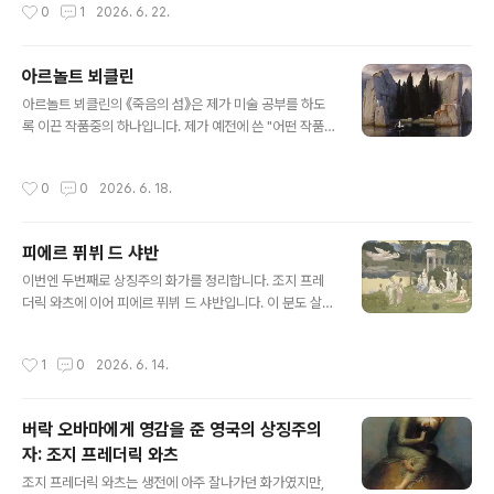
작성시간
0
1
2026. 6. 22.
을 우아하게 표현한 점과, 뱀의 사실적..
마음에 듭니다. 귀스타브 모로는 상징주의 화가중 대표적
인 인물입니다. "상징주의적 다면성을 최고조로 끌어 올려
놓았다"고 평가받는 분입니다. 그가 상징주의에 본격적으
아르놀트 뵈클린
로 빠져들기 시작한 시점은 그가 제일 친하고 좋아했던 5
글 내용
살 많은 낭만주의 화가 테오도르 샤세리오가 겨우 37세의
아르놀트 뵈클린의 《죽음의 섬》은 제가 미술 공부를 하도
나이로 세상을 떠난 해인 1856년 이후부터였습니다. 그도
록 이끈 작품중의 하나입니다. 제가 예전에 쓴 "어떤 작품
당시 대부분의 화가처럼 에콜 데 보자르에서 아카데미즘
이 명화인가? 꼭 봐야 할 그림은?"에서 언급했던 것처럼,
미술을 배우면서 그림을 배우기 시작했고, 외젠 들라크루
이 그림은 제가 베를린 출장시 직접 봤던 그림인데도 기억
작성시간
0
0
2026. 6. 18.
아와 테오도르 샤세리오를 만나 낭만주의 그림을 ..
을 못하다가, 그때 찍어둔 사진으로 확인한 그림입니다. 만
약 제가 이 그림을 알고 갔더라면 그렇게 오랫동안 잊을 일
이 없었겠죠.스산한 그림입니다. 어두운 물 건너편에 보이
피에르 퓌뷔 드 샤반
는 황량하고 바위 투성이의 작은 섬에 사이프러스 나무가
글 내용
빽빽히 심어져 있고, 노 젓는 작은 배 한 척이 수문과 방조
이번엔 두번째로 상징주의 화가를 정리합니다. 조지 프레
제에 막 도착하고 있습니다. 뱃머리에는 흰 가운을 온 몸에
더릭 와츠에 이어 피에르 퓌뷔 드 샤반입니다. 이 분도 살아
두른 인물이 서있고, 그 앞에는 관으로 보이는 사각형 물체
생전에는 "프랑스를 위한 화가"로 칭송받았으나, 인상주의
가 놓여 있습니다. 아르놀트 뵈클린은 《죽음의 섬》을 6가
에 이어진 모더니즘 미술의 시류를 쫒아가지 못해 잊혀진
작성시간
1
0
2026. 6. 14.
지 버전으로 그렸습니다. 인..
화가입니다.사실 상징주의 화가 중에서 아주 유명한 분은
거의 없습니다. 제일 유명한 분이 오딜롱 르동과 귀스타브
모로 정도죠. 평소 미술에 관심이 많지 않았던 분들은 한번
버락 오바마에게 영감을 준 영국의 상징주의
도 들어보지 못했을 가능성이 높습니다. 그럼에도 불구하
자: 조지 프레더릭 와츠
고 저는 상징주의 회화들을 좋아합니다. 그냥 아름답다....
글 내용
또는 이런 걸 그렸구나... 싶게 뻔히 들여다 보이는 그림도
조지 프레더릭 와츠는 생전에 아주 잘나가던 화가였지만,