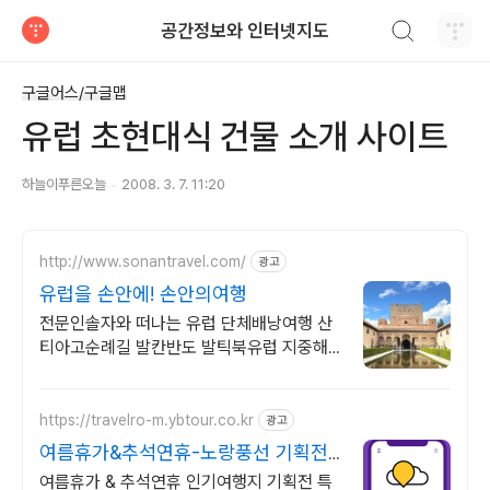
검색하기
공간정보와 인터넷지도
티스토리
구글어스/구글맵
유럽 초현대식 건물 소개 사이트
하늘이푸른오늘
2008. 3. 7. 11:20
http://www.sonantravel.com/
광고
유럽을 손안에! 손안의여행
전문인솔자와 떠나는 유럽 단체배낭여행 산
티아고순례길 발칸반도 발틱북유럽 지중해
여행 유럽을 손안에! 발칸반도 북유럽 지중해
남부유럽 동유럽 세미팩제공
https://travelro-m.ybtour.co.kr
광고
여름휴가&추석연휴-노랑풍선 기획전
특가 진행
여름휴가 & 추석연휴 인기여행지 기획전 특