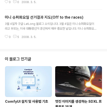
0
0
2008. 3. 5.
램입니다. 제가 구글어스와 버추얼어스의 3차원모델 비교
에서 언급한 것처럼, 직접 3D 모델을 제작하고 있는 마이
크로소프트와는 달리, 구글에서는 지방자치단체 등의 기관
미니 슈퍼화요일 선거결과 지도(Off to the races)
혹은 일반사용자의 자발적인 참여를 통해 3D 모델을 구축
글 내용
하고 있습니다. 얼마전 소개시켜드린 구글어스에서 가장
3월 4일자 구글 LatLong 블로그 소식입니다. 3월 4일은 미니 슈퍼화요일이
멋진 3차원 도시나, 한폭의 유화같은 구글어스 3D 모델이
라고 부르는, 미국 대통령선거 경선에서 매우 중요한 날입니다. 미니 슈퍼화요
대표적인 예이며, 구글에서 추진하고 있는 3D 캠퍼스 경연
일에서는 텍사스, 오하이오, 로드아일랜드 및 버몬트 등 4개 주에서 프라이머리
대회도 이의 일환이라고 할 수 있습니다. 이번에 개시된 구
0
5
2008. 3. 5.
가 이루어지는데, 특히 민주당의 경우 현재 12연승을 통해 근소하게 앞서고 있
글 3차원도시 프로그램(Google Cities in 3D Progra
는 오바마와 힐러리 간의 거의 마지막 결론이 날 수도 있는 시점이라서 매우 관
m)은 자신의 도시를 가..
심이 높습니다. 구글은 어제 벌어진 슈퍼화요일 선거 결과 및 예전의 선거 결과
를 모두 한꺼번에 열람할 수 있는 지도를 만들었습니다. 지금 (3월5일 10시 47
분) 현재, 가장 관심의 촛점이 되고 있는 텍사스주에서 오바마 상원의원이 48
이 블로그 인기글
만:36만으로 한참 앞서고 있네요. 이 지도는 웹페이지나 블로그에 삽입할 수도
있습니다. ..
ComfyUI 설치 및 사용법 기초
멋진 이미지를 생성하는 SDXL 프
롬프트 15개