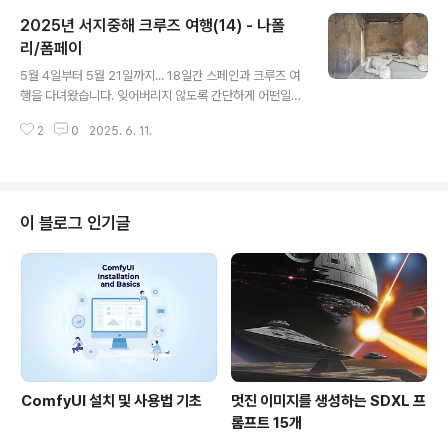
날은 나폴리에서 바르셀로나까지 가는 지중해 한가운데 있
2025년 서지중해 크루즈 여행(14) - 나폴
었거든요. 아래는 크루즈 선실내 TV에 나오는 크루즈 선박
의 위치입니다. 거의 비행기에서 안내해주는 것과 비슷하
리/폼페이
글 내용
네요. 현재 코르시카섬과 사르디니아 섬 사이를 지나네요.
5월 4일부터 5월 21일까지... 18일간 스페인과 크루즈 여
이 날은 그냥 방에서 쉬면서 짐을 정리했습니다. 식사하러
행을 다녀왔습니다. 잊어버리지 않도록 간단하게 어떤일이
나가서는 좀 구경도 했고요. 저녁식사 후에는 뮤지컬 맘마
있었는지를 정리해보겠습니다. 혹시 크루즈 여행이나 자유
미아를 관람했습니다. 맞습니다. 뮤지컬도 처음이었습니
2
0
2025. 6. 11.
여행을 준비하시는 분이 있다면 도움이 되었으면 좋겠습니
다. 이 날은 30분 정도 일찍 갔습니..
다.폼페이나폴리사진 촬영5월 16일, 13일차입니다. 크루
즈는 나폴리 항에 기항했습니다. 나폴리 시내보다는 폼페
이 관광을 우선 하기로 했습니다. 25km 니까 그다지 멀지
는 않네요.크루즈에서 내려서 우선 역으로 갈 생각이었습
이 블로그 인기글
니다. 역까지 택시비는 20유로 정도 달라더군요. 너무 바
가지이긴 한데 그러려고 했습니다. 그런데 택시 운전사가
폼페이까지 70유로에 데려다 주겠다고 호객행위를 했습니
다. 나폴리 역에 내려서 기차표를 사고 역까지 가서 다시 폼
페이 유적까지 가는 것보다 그냥 택시타..
ComfyUI 설치 및 사용법 기초
멋진 이미지를 생성하는 SDXL 프
롬프트 15개