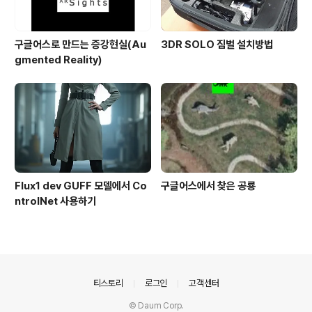
구글어스로 만드는 증강현실(Au
3DR SOLO 짐벌 설치방법
gmented Reality)
Flux1 dev GUFF 모델에서 Co
구글어스에서 찾은 공룡
ntrolNet 사용하기
의안내
티스토리
로그인
고객센터
© Daum Corp.