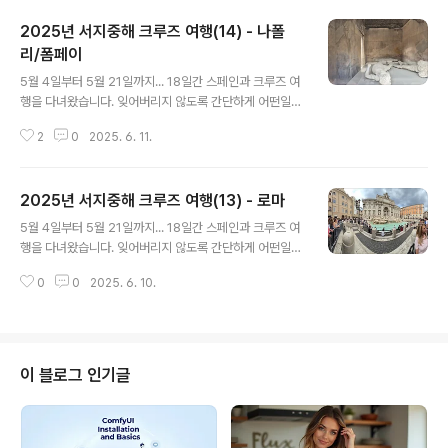
9일, 16일차입니다. 처음 서울에서 도착한 곳이 마드리드
2025년 서지중해 크루즈 여행(14) - 나폴
지만, 첫날엔 그냥 톨레도로 이동해서 마드리드는 공항 빼
고는 아무것도 보지 못했습니다. 이렇게 여행 막바지에 마
리/폼페이
글 내용
드리드 관광을 하려고 미뤘던 겁니다.마드리드에서 가봐야
5월 4일부터 5월 21일까지... 18일간 스페인과 크루즈 여
할 곳은 많지만, 꼭 가야할 곳 두 곳은 국립 소피아 왕비 예
행을 다녀왔습니다. 잊어버리지 않도록 간단하게 어떤일이
술센터와 프라도 미술관입니다. 소피아 예술센터는 19세
있었는지를 정리해보겠습니다. 혹시 크루즈 여행이나 자유
기 이후의 예술 작품들만 전시되어 있고, 프라도 미술관은
2
0
2025. 6. 11.
여행을 준비하시는 분이 있다면 도움이 되었으면 좋겠습니
그 이전의 작품들이 전시되어 있어서 ..
다.폼페이나폴리사진 촬영5월 16일, 13일차입니다. 크루
즈는 나폴리 항에 기항했습니다. 나폴리 시내보다는 폼페
2025년 서지중해 크루즈 여행(13) - 로마
이 관광을 우선 하기로 했습니다. 25km 니까 그다지 멀지
글 내용
는 않네요.크루즈에서 내려서 우선 역으로 갈 생각이었습
5월 4일부터 5월 21일까지... 18일간 스페인과 크루즈 여
니다. 역까지 택시비는 20유로 정도 달라더군요. 너무 바
행을 다녀왔습니다. 잊어버리지 않도록 간단하게 어떤일이
가지이긴 한데 그러려고 했습니다. 그런데 택시 운전사가
있었는지를 정리해보겠습니다. 혹시 크루즈 여행이나 자유
폼페이까지 70유로에 데려다 주겠다고 호객행위를 했습니
0
0
2025. 6. 10.
여행을 준비하시는 분이 있다면 도움이 되었으면 좋겠습니
다. 나폴리 역에 내려서 기차표를 사고 역까지 가서 다시 폼
다.콜로세움바티칸 시티트레비 분수크루즈5월 15일, 12
페이 유적까지 가는 것보다 그냥 택시타..
일차입니다. 크루즈는 치비타베키아 항에 기항했습니다.
우리 목적지는 로마인데, 치비타베키아에서 로마까지는 8
6km 떨어져 있네요. 거리상으로는 라스페치아-피사와 별
이 블로그 인기글
로 차이가 나지 않는데, 차를 타는 시간은 거의 2배가 걸렸
습니다. 로마도 피사와 마찬가지로 크루즈 선사에서 제공
해주는 옵션 관광을 이용하기로 했습니다. 이번엔 로마 시
내를 순환하는 Hop on and hop off(언제든지 내리고 탈