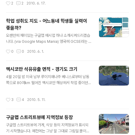
작성시간
2
2
2010. 6. 17.
사사진 서비스 분석이라는 글을 읽어보..
스 프로(Google Earth Pro)도 5.2로 업그레이드되었다
는 것이 주요 내용입니다. 일단 구글어스에서 "도움말 ->
온라인 업데이트 확인"을 눌러보시면 아래와 같은 정보가
학업 성취도 지도 - 어느동네 학생들 실력이
뜹니다. 자동으로 업데이트되지 않으므로 구글어스 다운로
좋을까?
드 사이트에서 직접 설치하셔야 합니다. 1. GPS 연동기능
글 내용
강화 구글어스 5.0에서는 아래 그림과 같이 GPS를 직접
오랜만에 재미있는 구글맵 매시업 하나 소개시켜드리겠습
연결해서 궤적을 읽어들일 수 있는 기능이 추가되었습니
니다. (via Google Maps Mania) 영국에 GCSE라는 시
다. 자세한 내용은 이 글을 읽어보시면 됩니다. 다만 이렇게
험이 있나 봅니다. General Certificate of Secondar
작성시간
0
0
2010. 6. 1.
읽어들인 GPS 궤적은..
y Education, 즉 중등교육종합증명... 정도 될것 같은데
요, 이 성적을 표시한 지도입니다. 이 지도는 여기 들어가
보시면 보실 수 있습니다. 접속하면 아래와 같은 모습이 되
멕시코만 석유유출 면적 - 경기도 크기
는데, 아무 동그라미나 클릭하면 그 학교에 대한 평균 환산
글 내용
4월 20일 밤 미국 남부 루이지애나주 베니스로부터 남동
점수를 보실 수 있습니다. 여기에서 오른쪽 위에 있는 카테
쪽으로 80여㎞ 떨어진 멕시코만 해상에서 작업 중이던 `
고리는 각각 100점 이상인 학교, 200점 이상인 학교... 등
디프 워터 호라이즌'이라는 석유시추시설에서 폭발이 발생
만 선택하는 것이고, 그 아래는 100점 이하인 학교, 200
했습니다. 현재 하루 최대 21만 갤런(약 79만4천ℓ)의 원
점 이하인 학교 등만 선택하는 것입니다. 그런데, 위와 같은
작성시간
3
4
2010. 5. 11.
유가 바다로 흘러나오는 것으로 추정되는 가운데 기름띠가
형태의 지도로는 지역적인 분포를 ..
멕시코만 일대를 덮으며 해변으로 접근 중이라고 합니다.
파괴된 석유시추용 대형 철제파이프의 구멍을 막기위해 총
구글맵 스트리트뷰에 지역정보 등장
력을 기울이는 한편, 오일펜스를 설치하는 등 오염 확산을
글 내용
막기위해 안간힘을 쓰고있다고 합니다. 현재까지 발생한
구글맵 스트리트뷰에 가게, 식당 등의 지역정보가 표시되
여러가지 상황 및 전망에 대해서는 한국일보 기사를 참고
기 시작했습니다. 예전에는 그냥 말 그대로 그림일 뿐이었