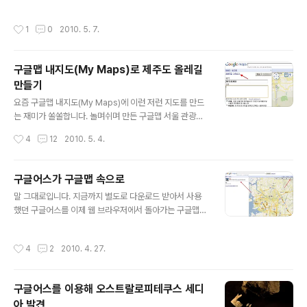
하시기 바랍니다. 이 소식과 관련하여 구글 LatLong 블로
으나, 이제는 사진에 보이는 가게의 정보를 직접 클릭하여
그에서는 구글어스 플러그인을 사용하여 현재 기름띠가 퍼
확인할 수 있게되었다는 것입니다. 글로다 보는 것보다 직
작성시간
1
0
2010. 5. 7.
져 있는 지역과 세계 여러 도시를 비교할 수..
접 보는 게 제일 좋겠죠. 아래는 제가 예전에 출장가서 묵었
던 샌프란시스코의 호텔앞을 스트리트뷰로 살펴본 것입니
다. 여기에서 화살표를 쳐둔 부분을 보시면 여러가지 지역
구글맵 내지도(My Maps)로 제주도 올레길
정보를 볼 수 있습니다. 직접 보시려면 여기를 눌러보시면
만들기
됩니다. 아래는 이러한 아이콘을 눌러본 모습입니다. 스트
글 내용
리트뷰를 빠져 나가지 않고도 그 가게에 대한 정보를 알아
요즘 구글맵 내지도(My Maps)에 이런 저런 지도를 만드
볼 수 있습니다. 스트리트뷰를 보면서 주변을 확인하고자
는 재미가 쏠쏠합니다. 놀며쉬며 만든 구글맵 서울 관광지
할 때 아주 유용할 것 같습니다. ==== 그런데... 직접 들어
도에서 설명드린 것처럼, 미리 지도를 만들어 두면, 오즈 옴
작성시간
4
12
2010. 5. 4.
가서 만져보면 아시겠지만, 여러가지 ..
니아를 이용해서 이 지도를 언제 어디서든지 꺼내볼 수 있
기 때문입니다. 지금까지 제가 만들어둔 지도는 여기 들어
가보시면 모두 보실 수 있는데, 서울강남 등 서울지역 관광
구글어스가 구글맵 속으로
지도 외에도 인천지역, 경기도 성남하남지역 등 여러가지
글 내용
말 그대로입니다. 지금까지 별도로 다운로드 받아서 사용
지도를 만들어 두었습니다. 이 여세를 몰아 이번엔 제주도
했던 구글어스를 이제 웹 브라우저에서 돌아가는 구글맵에
올레길 지도를 만들기로 했습니다. 사실은 오래전에 1코스
서도 실행시킬 수 있게되었습니다. 자세한 내용은 오늘자
를 만들어보기도 했지만, 제주올레 홈페이지에 나와 있는
구글 LatLong 블로그 소식을 읽어보시면 되는데, 제가 오
안내도를 사용해 내지도로 옮기는 것은 아주 까다로웠습니
작성시간
4
2
2010. 4. 27.
래전부터 구글어스가 사라지고, 구글맵에 통합되어야 한다
다. 우선 올레길 안내에 나와 있는 지명들이 다음지도/네이
는 글을 썼었는데, 이제 그 실현에 한발자욱 더 가까이 간
버지도/구글지도 등에 표시되어 있지 ..
듯 싶네요. 우선 http://maps.google.com 에 접속해 보
구글어스를 이용해 오스트랄로피테쿠스 세디
면 다음과 같은 화면이 뜹니다. 그다지 달라보이지는 않지
아 발견
만, 제가 빨간화살표를 쳐둔 부분이 달라졌습니다. 좌측 위