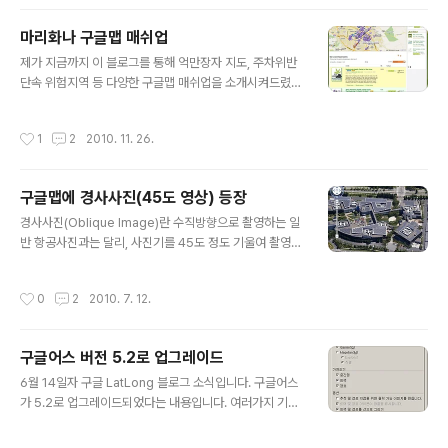
어스가 5.0으로 버전업되었던 것은 2009년 2월이었습니
다. 해양, 화성모드 역사적 사진등의 기능이 추가되었었죠.
마리화나 구글맵 매쉬업
이번에 추가된 기능은 크게 3가지입니다. 첫번째는 스트리
글 내용
트뷰(StreetView) 모드가 3D 지구와 완전히 통합되었다
제가 지금까지 이 블로그를 통해 억만장자 지도, 주차위반
는 것이고, 두번째는 공식적으로 지면모드(지면에서 3D 건
단속 위험지역 등 다양한 구글맵 매쉬업을 소개시켜드렸
물보기)를 지원하면서 나무들이 3D로 모델링 되었다는 것
고, 심지어는 누드사진 매쉬업까지 보았지만, 정말 상식을
입니다. 일단 아래의 비디오를 보시면 이 두가지 모..
뛰어넘는 지도 매쉬업이 나왔습니다. 바로 마리화나, 즉 대
작성시간
1
2
2010. 11. 26.
마초 판매 지도입니다. (via Google Maps Mania) 사실
위키백과의 글을 읽어보면, 우리나라에서 대마초는 완전히
불법이지만, 네덜란드 암스테르담에서는 합법화되어 있고,
구글맵에 경사사진(45도 영상) 등장
기타 미국 일부주나 캐나다, 스페인, 오스트리아 등에서는
글 내용
의학적인 용도에 한하여 합법화되어 있습니다. 마리화나가
경사사진(Oblique Image)란 수직방향으로 촬영하는 일
오히려 담배보다 좋을 수 있다는 주장도 있고요. 아래는 W
반 항공사진과는 달리, 사진기를 45도 정도 기울여 촬영하
eedMap 사이트에 들어가서 San Jose로 검색해 본 결
는 사진을 말합니다. 일반항공사진은 지도와 잘 들어맞는
과입니다. 여러가지 색깔의 아이콘이 있는데, 자세한 의미
특성이 있지만, 경사사진은 일반 항공사진에서는 잘 안보
작성시간
0
2
2010. 7. 12.
는 모르겠고, 아랫부..
이는 건물의 옆면이 잘 촬영되므로, 일반인들이 주변 상황
을 훨씬 더 이해하기 좋습니다. 이러한 경사사진은 원래 마
이크로소프트의 빙맵에서는 버드아이뷰(Bird's eye Vie
구글어스 버전 5.2로 업그레이드
w)라는 이름으로 오래전부터 서비스되고 있었습니다. 좀
글 내용
더 자세한 내용을 알고 싶으시다면 버추얼어스 버드아이뷰
6월 14일자 구글 LatLong 블로그 소식입니다. 구글어스
영상의 원리 와 향후 포털 지도전쟁의 핵심 중앙항업의 경
가 5.2로 업그레이드되었다는 내용입니다. 여러가지 기능
사사진 등을 읽어보시기 바랍니다. 구글에서도 사실 작년
개선이 있었는데, GPS 연동기능이 더욱 강화되었고, 구글
말부터 경사사진 서비스를 시작한 바가 있습니다. 구글 경
어스내에 웹브라우저가 통합되었으며, 유료버전인 구글어