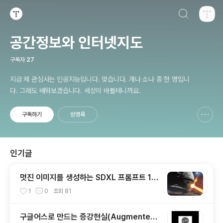
검색하기
티스토리
공간정보와 인터넷지도
구독자
27
지금 제 관심사는 인공지능입니다. 맞습니다. 개나 소나 중 한 명입니
다. 그래도 배워보겠습니다. 세상이 바뀔테니까요.
구독하기
방명록
신고하기 레이어
열기
인기글
멋진 이미지를 생성하는 SDXL 프롬프트 15
개
1
0
조회
81
구글어스로 만드는 증강현실(Augmented