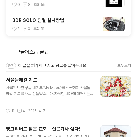
Reality)
0
8
조회
55
3DR SOLO 짐벌 설치방법
2
0
조회
51
구글어스/구글맵
분류 전체보기
주요 글 목록
제 글을 퍼가지 마시고 링크를 달아주세요
모두보기
공지
서울둘레길 지도
글 내용
새롭게 바뀐 구글 내지도(My Maps)를 사용하여 서울둘
레길 지도를 새로 만들었습니다. 자세한 내용에 대해서는
관심이 없으시면 그냥 아래의 링크를 클릭하시기만 하면
서울둘레길 경로 및 주요 지점 정보가 담긴 지도를 직접 보
작성시간
11
4
2015. 4. 7.
실 수 있습니다. 서울둘레길지도 링크(클릭하세요) 이 사이
트는 스마트폰을 통해서도 아래와 같이 잘 열립니다. 좌측
은 처음 떳을 때의 화면, 중간은 일부 확대해본 화면, 오른
앵그리버드 닮은 교회 - 신문기사 싫다!
쪽은 메뉴와 아이콘을 클릭해본 모습입니다. 이 화면들은
글 내용
크롬웹브라우저에 띄운 모습입니다. 서울둘레길 지도를 계
동아일보 기사 : 앵그리버드 닮은 교회… 게임 개발자가 이