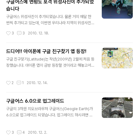
구글어스에 연평도 포격 위성사진이 추가되었
로 제 위치가 구글에 저장되게 됩니다. 그 결과는 구글 래티
습니다
튜드 사이트 (http://latitude.google.com)에서 확인할
글 내용
수 있습니다. 아래는 래티튜드 사이트에서 History 탭을
구글어스 위성사진이 추가되었습니다. 물론 거의 매달 한
눌러본 모습입니다. 맨처음 보이는 것은 대시보드로서, 제
번씩 추가되고 있는데, 이번엔 우리나라 지역의 위성사진
가 지나온 행적에 대한 대략적인 통계라고 할 수 있습니다.
이 꽤 많이 추가되었습니다. 아래가 우리나라 지역에서 위
작성시간
3
3
2010. 12. 18.
그런데, 지금까지 회사에 있던 시간이 4시간, 집에 있던..
성사진이 추가된 지역입니다. 깜빡거리는 부분은 11월에
추가된 지역이고, 나머지는 12월 6일자로 추가된 지역입
니다. 직접보시려면 KML 을 다운로드 받아 실행시키시면
드디어!! 아이폰에 구글 친구찾기 앱 등장!
됩니다. 실행이 안되시는 분은 구글어스를 다운로드 받으
글 내용
구글 친구찾기(Latitude)는 작년(2009년) 2월에 처음 등
셔야 하구요. 이번 영상이 추가된 지역중 가장 특이한 곳은
장했습니다. 아이폰 앱이 금방 등장할 것이라고 해놓고서
얼마전 북한의 포격으로 해병대 병사 2명의 사망을 포함한
는 거의 2년만에 오픈된 것입니다. 그 전까지는 애플과 구
사상자까지 발생한 연평도 지역입니다. 아래가 연평도 지
글이 사이가 좋았는데, 구글에서 안드로이드를 출시하면서
역입니다. 물론 어느 지역의 위성영상을 언제 추가하느냐
작성시간
2
1
2010. 12. 14.
급격히 사이가 나빠지고, 이로인해 구글앱의 승인이 많이
는 구글 마음대로이기 때문에 연평도 지역이 추가된 것이
늦어졌었죠. 그런데 이제 이 구글 친구찾기가 정식으로 등
꼭 이상하다고는 할 수 없습니다. 그런데, 이번 ..
장했습니다. 거기에 한가지 더 좋은 소식은 우리나라에서
구글어스 6.0으로 업그레이드
도 이 앱을 사용할 수 있게되었다는 것입니다. 제가 환경설
글 내용
정을 영어로 바꾸는 방법으로 래티튜드를 편법으로 테스트
구글의 3차원 지오브라우저 구글어스(Geogle Earth)가
했었지만, 이제 아이폰을 사용하면 누구라도 사용할 수 있
6.0으로 업그레이드 되었습니다. 업그레이드 하시려면 htt
습니다. 특히 iOS 4부터 멀티태스킹이 지원되기 때문에 구
p://www.google.com/earth/index.html 에 접속을
글 친구찾기를 한번 실행되기만 하면 자신의 위치가 자동
한 후, 다운로드 버튼을 누르면 됩니다. 자세한 내용은 Lat
작성시간
3
4
2010. 12. 2.
으로 갱신됩니다. 아이폰용 구글 친..
Long 블로그의 글을 참고하시기 바랍니다. 참고로, 구글