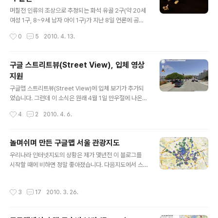
글 내용
를 누르면 아래와 같이 구글맵 메인 화면 내에서 아래와 같
며칠전 인류의 조상으로 추정되는 화석 유골 2구(약 20세
이 3차원 구글어스가 실행됩니다. 아래는 왼쪽에 있는 부
여성 1구, 8~9세 남자 아이 1구)가 지난 8일 언론에 공개
르즈 칼리파 링크를 눌렀을 때의 모습입니다. 원래 버즈 두
됐습니다. 발견된 유골은 오스트랄로피테쿠스 세디바(Aus
작성시간
0
5
2010. 4. 13.
바이라고 부르다가 올해..
tralopithecus sediba)라고 하는데, 이들이 약 190만년
전에 생존했으며, 원인과 고대 인류(호모 에렉투스 등 호모
속 고대 인류)의 연결고리라고 주장하고 있습니다. 자세한
구글 스트리트뷰(Street View), 입체 영상
내용은 조선일보 기사를 읽어보시기 바랍니다. 이 유골이
지원
진짜로 "잃어버린 고리"인지 아닌지에 대해 여러가지 주장
글 내용
을 다루고 있습니다. 그런데... 이 기사가 나온날 구글 LatL
구글맵 스트리트뷰(Street View)에 입체 보기가 추가되
ong 블로그의 글에는 이 유골이 구글어스를 사용해 발견
었습니다. 그런데 이 소식은 원래 4월 1일 만우절에 나온
되었다는 내용이 실렸습니다. 간단히 내용을 요약하면 다
소식으로, 진짜라고도 할 수 있고, 가짜라고도 할 수 있는...
작성시간
4
2
2010. 4. 6.
음과 같습니다. 남 아프리카 공화국 Cradle of Huma..
그런 소식입니다. 가짜라고 하는 것은... "비밀 연구실에서
이론 물리학을 적용하여, 우리 세계에 새로운 차원이 있음
을 알아냈다"고 "뻥"치고 있기 때문입니다. 그러나, 스트리
놀며쉬며 만든 구글맵 서울 관광지도
트뷰를 열어보면 제한적이나마 입체영상을 볼 수 있기 때
글 내용
우리나라 인터넷지도의 상황은 제가 몇년전 이 블로그를
문에 어느 정도는 진짜라고도 할 수 있다는 뜻입니다. 일
시작할 때에 비하면 정말 좋아졌습니다. 다음지도에서 스
단... 아무 곳이나 스트리트뷰를 열어보겠습니다. 제가 자주
카이뷰와 로드뷰를 서비스하는 것이 대표적이지만, 네이버
방문하는 샌프란시스코을 찾아가 보겠습니다. 좌측에 사람
나 파란, 그리고 구글맵까지 따지고 보면 정말 많은 기능이
모양 아이콘을 드래그해서 아무곳이나 떨어뜨리면... 아래
작성시간
3
17
2010. 3. 26.
추가되었습니다. 요즘엔 스마트폰용 지도 어플들이 서로
처럼 파란색으로 변하는 도로(스트리트뷰 영상이 있는 지
경쟁적으로 서비스를 개발하고 있어서, 앞으로 더 많은 발
역)에 떨어뜨립니다...
전이 있을 것으로 예상되고요. 이 많은 서비스들 중에서 저