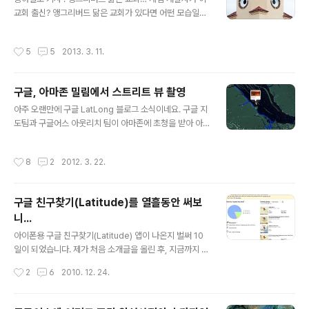
속 사용할 필요가 있으신 분의 경우, 오른쪽 제일 위에 있는
교회 출신? 앵그리버드 닮은 교회가 있다면 어떤 모습일
메뉴(점 3개)를 누르면 아래와 같은 내용을 볼 수 있는데,
까? 영국의 한 매체 미러는 지난 4일(현지시간) 미국 플로
여기에서 아래처럼 "홈 화면에 추가"를 누르면 스마트폰에
리다 마데이라 비치에 위치한 한 교회 건물의 모습이 '앵그
작성시간
5
5
2013. 3. 11.
아이콘이 생기니까 이것을 사용..
리버드'를 닮아 앵그리버드 교회 혹은 치킨 교회라고 불리
며 큰 인기를 끌고 있다고 보도했다. 1994년에 세워진 앵
그리버드 닮은 교회는 빨간색 지붕과 동그란 창문으로 마
구글, 아마존 밀림에서 스트리트 뷰 촬영
치 앵그리버드 캐릭터인 새를 연상시킨다. 아래는 기사에
글 내용
실린 그 교회 사진입니다. 일리가 있어보이나요? 저는 이런
아주 오랜만에 구글 LatLong 블로그 소식이네요. 구글 지
기사를 보면 당장 확인에 들어갑니다. 일단, 구글맵에서 미
도팀과 구글어스 아웃리치 팀이 아마존에 초청을 받아 아
국 플로리다 마데이라 비치로 검색해 봅니다. 한글로도 검
마존의 강과 숲, 리노 네그로 보호구역의 커뮤니티 사진을
색이 되네요. 무서운 구글맵!! View Larger Map 그 다음
찍었다는 내용입니다. 이 소식은 구글 한국 블로그에도 그
작성시간
8
2
2012. 3. 22.
엔 그 상태에서 ch..
대로 소개 되어 있습니다. 자세한 내용은 여기 들어가 보시
면 됩니다. 구글어스 아웃리치 팀은 오래전부터 아마존의
보존에 관심이 많았습니다. 아마존의 수루이족 추장님이
구글 친구찾기(Latitude)를 열흘동안 써보
구글을 방문하기도 했고, 아웃리치 팀이 방문하기도 했었
니...
습니다. 사실 지구의 허파라고 불리는 아마존에 관심을 기
글 내용
울이는 건 당연하다고 할 수 있겠죠. 아래는 이번에 스트리
아이폰용 구글 친구찾기(Latitude) 앱이 나온지 벌써 10
트뷰로 촬영한 지역을 표시한 것입니다. 여기를 들어가보
일이 되었습니다. 제가 처음 소개글을 올린 후, 지금까지 이
시면 되는데, 아마존강 중류 지역으로, 지류를 제외하고 약
앱을 계속 실행시켜뒀습니다. iOS 4.2가 제한된 방식이나
작성시간
2
6
2010. 12. 24.
45km 정도 됩니다. 실제론 왕복촬영에..
마 멀티태스킹을 지원하므로, 별도로 어떤 행동을 하지 않
더라도 계속 백그라운드로 실행되기 때문입니다. 이렇게
래티튜드 앱을 계속 실행시키고 다니게 되면, 일정 간격으