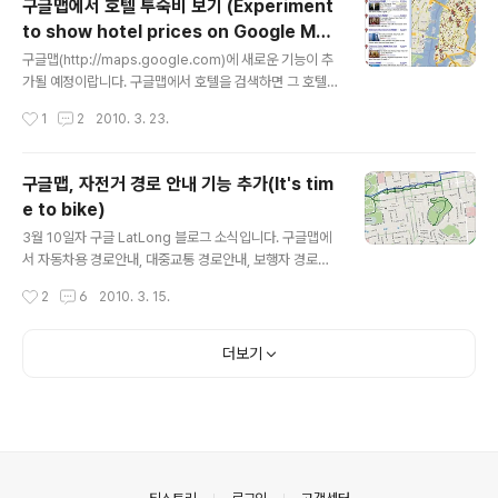
구글맵에서 호텔 투숙비 보기 (Experiment
는 구글맵을 가장 좋아합니다. 우리나라 구글맵은 위성영
to show hotel prices on Google Map
상의 해상도도 떨어지고, 경로안내도 안되지만, 내지도(M
글 내용
s)
y Maps)가 정말 유용하기 때문입니다. 내지도는 말 그대
구글맵(http://maps.google.com)에 새로운 기능이 추
로 언제든지 내가 원하는 지도를 만드는 기능입니다. 자세
가될 예정이랍니다. 구글맵에서 호텔을 검색하면 그 호텔
한 사용법은 제가 오래전에 올린 "구글맵으로 나만의 지도
의 투숙비까지 볼 수 있는 기능입니다. 구글 LatLong 블로
작성시간
1
2
2010. 3. 23.
만들기"라는 글을 읽어보시면 되는데요, 지도 ..
그의 글에 따르면 이 기능은 아직까지 실험적 수준으로서,
일부 사용자에게만 제공된다고 합니다. 저도 물론 테스트
를 해봤지만, 저는 적용대상이 아닌가 봅니다. 혹시 테스트
구글맵, 자전거 경로 안내 기능 추가(It's tim
를 해보시려면 http://maps.google.com 으로 들어가
e to bike)
서, Hotels near New York 과 비슷하게 검색해 보시면
글 내용
됩니다. 아래는 원문에 들어 있는 그림입니다. hotels Ne
3월 10일자 구글 LatLong 블로그 소식입니다. 구글맵에
w York 로 검색하고 날자와 숙박일수를 입력하면 오른쪽
서 자동차용 경로안내, 대중교통 경로안내, 보행자 경로안
에 호텔 투숙비가 나타나는 모양입니다. 이 투숙비를 클릭
내에 이어 자전거용 경로안내 기능까지 추가되었다는 내용
작성시간
2
6
2010. 3. 15.
하면 이 정보를 제공한 회사 내역이 나타나고(화살..
입니다. 그러고 보면... 이제 모든 종류의 경로안내가 전부
지원되는 셈이네요. 머.. SF 영화에 나오는 것처럼 호버 크
래프트 같은게 등장한다면 모를까 말입니다. 현재 자전거
더보기
용 경로안내는 미국내 150개 정도의 도시에서 지원된다고
합니다. 일단 먼저 샌프란시스코를 대상으로 테스트를 해
보겠습니다. 아래는 동일한 지점을 대상으로 길찾기를 한
후, 운송수단 만 바꾸어 본 것입니다. 오른쪽 위에 어떤 옵
션인지 적어 두었는데, 모든 방법이 조금씩 다르다는 걸 아
실 수 있을 겁니다. 직접 해보시려면 여기를 누르시면 됩니
의안내