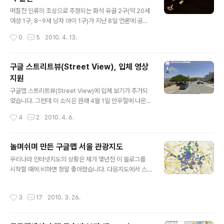
글 내용
를 누르면 아래와 같이 구글맵 메인 화면 내에서 아래와 같
며칠전 인류의 조상으로 추정되는 화석 유골 2구(약 20세
이 3차원 구글어스가 실행됩니다. 아래는 왼쪽에 있는 부
여성 1구, 8~9세 남자 아이 1구)가 지난 8일 언론에 공개
르즈 칼리파 링크를 눌렀을 때의 모습입니다. 원래 버즈 두
됐습니다. 발견된 유골은 오스트랄로피테쿠스 세디바(Aus
작성시간
0
5
2010. 4. 13.
바이라고 부르다가 올해..
tralopithecus sediba)라고 하는데, 이들이 약 190만년
전에 생존했으며, 원인과 고대 인류(호모 에렉투스 등 호모
속 고대 인류)의 연결고리라고 주장하고 있습니다. 자세한
구글 스트리트뷰(Street View), 입체 영상
내용은 조선일보 기사를 읽어보시기 바랍니다. 이 유골이
지원
진짜로 "잃어버린 고리"인지 아닌지에 대해 여러가지 주장
글 내용
을 다루고 있습니다. 그런데... 이 기사가 나온날 구글 LatL
구글맵 스트리트뷰(Street View)에 입체 보기가 추가되
ong 블로그의 글에는 이 유골이 구글어스를 사용해 발견
었습니다. 그런데 이 소식은 원래 4월 1일 만우절에 나온
되었다는 내용이 실렸습니다. 간단히 내용을 요약하면 다
소식으로, 진짜라고도 할 수 있고, 가짜라고도 할 수 있는...
작성시간
4
2
2010. 4. 6.
음과 같습니다. 남 아프리카 공화국 Cradle of Huma..
그런 소식입니다. 가짜라고 하는 것은... "비밀 연구실에서
이론 물리학을 적용하여, 우리 세계에 새로운 차원이 있음
을 알아냈다"고 "뻥"치고 있기 때문입니다. 그러나, 스트리
놀며쉬며 만든 구글맵 서울 관광지도
트뷰를 열어보면 제한적이나마 입체영상을 볼 수 있기 때
글 내용
우리나라 인터넷지도의 상황은 제가 몇년전 이 블로그를
문에 어느 정도는 진짜라고도 할 수 있다는 뜻입니다. 일
시작할 때에 비하면 정말 좋아졌습니다. 다음지도에서 스
단... 아무 곳이나 스트리트뷰를 열어보겠습니다. 제가 자주
카이뷰와 로드뷰를 서비스하는 것이 대표적이지만, 네이버
방문하는 샌프란시스코을 찾아가 보겠습니다. 좌측에 사람
나 파란, 그리고 구글맵까지 따지고 보면 정말 많은 기능이
모양 아이콘을 드래그해서 아무곳이나 떨어뜨리면... 아래
작성시간
3
17
2010. 3. 26.
추가되었습니다. 요즘엔 스마트폰용 지도 어플들이 서로
처럼 파란색으로 변하는 도로(스트리트뷰 영상이 있는 지
경쟁적으로 서비스를 개발하고 있어서, 앞으로 더 많은 발
역)에 떨어뜨립니다...
전이 있을 것으로 예상되고요. 이 많은 서비스들 중에서 저