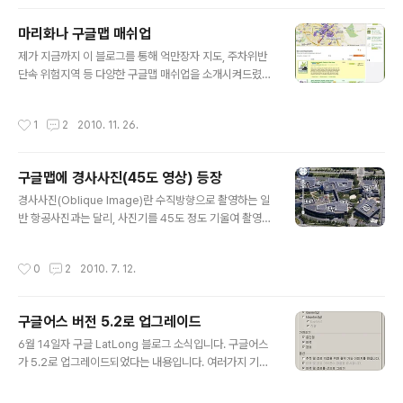
어스가 5.0으로 버전업되었던 것은 2009년 2월이었습니
다. 해양, 화성모드 역사적 사진등의 기능이 추가되었었죠.
마리화나 구글맵 매쉬업
이번에 추가된 기능은 크게 3가지입니다. 첫번째는 스트리
글 내용
트뷰(StreetView) 모드가 3D 지구와 완전히 통합되었다
제가 지금까지 이 블로그를 통해 억만장자 지도, 주차위반
는 것이고, 두번째는 공식적으로 지면모드(지면에서 3D 건
단속 위험지역 등 다양한 구글맵 매쉬업을 소개시켜드렸
물보기)를 지원하면서 나무들이 3D로 모델링 되었다는 것
고, 심지어는 누드사진 매쉬업까지 보았지만, 정말 상식을
입니다. 일단 아래의 비디오를 보시면 이 두가지 모..
뛰어넘는 지도 매쉬업이 나왔습니다. 바로 마리화나, 즉 대
작성시간
1
2
2010. 11. 26.
마초 판매 지도입니다. (via Google Maps Mania) 사실
위키백과의 글을 읽어보면, 우리나라에서 대마초는 완전히
불법이지만, 네덜란드 암스테르담에서는 합법화되어 있고,
구글맵에 경사사진(45도 영상) 등장
기타 미국 일부주나 캐나다, 스페인, 오스트리아 등에서는
글 내용
의학적인 용도에 한하여 합법화되어 있습니다. 마리화나가
경사사진(Oblique Image)란 수직방향으로 촬영하는 일
오히려 담배보다 좋을 수 있다는 주장도 있고요. 아래는 W
반 항공사진과는 달리, 사진기를 45도 정도 기울여 촬영하
eedMap 사이트에 들어가서 San Jose로 검색해 본 결
는 사진을 말합니다. 일반항공사진은 지도와 잘 들어맞는
과입니다. 여러가지 색깔의 아이콘이 있는데, 자세한 의미
특성이 있지만, 경사사진은 일반 항공사진에서는 잘 안보
작성시간
0
2
2010. 7. 12.
는 모르겠고, 아랫부..
이는 건물의 옆면이 잘 촬영되므로, 일반인들이 주변 상황
을 훨씬 더 이해하기 좋습니다. 이러한 경사사진은 원래 마
이크로소프트의 빙맵에서는 버드아이뷰(Bird's eye Vie
구글어스 버전 5.2로 업그레이드
w)라는 이름으로 오래전부터 서비스되고 있었습니다. 좀
글 내용
더 자세한 내용을 알고 싶으시다면 버추얼어스 버드아이뷰
6월 14일자 구글 LatLong 블로그 소식입니다. 구글어스
영상의 원리 와 향후 포털 지도전쟁의 핵심 중앙항업의 경
가 5.2로 업그레이드되었다는 내용입니다. 여러가지 기능
사사진 등을 읽어보시기 바랍니다. 구글에서도 사실 작년
개선이 있었는데, GPS 연동기능이 더욱 강화되었고, 구글
말부터 경사사진 서비스를 시작한 바가 있습니다. 구글 경
어스내에 웹브라우저가 통합되었으며, 유료버전인 구글어