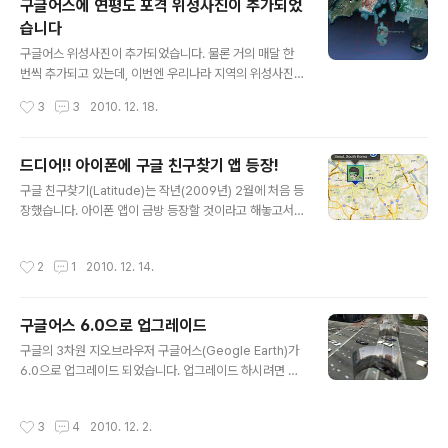
구글어스에 연평도 포격 위성사진이 추가되었
로 제 위치가 구글에 저장되게 됩니다. 그 결과는 구글 래티
습니다
튜드 사이트 (http://latitude.google.com)에서 확인할
글 내용
수 있습니다. 아래는 래티튜드 사이트에서 History 탭을
구글어스 위성사진이 추가되었습니다. 물론 거의 매달 한
눌러본 모습입니다. 맨처음 보이는 것은 대시보드로서, 제
번씩 추가되고 있는데, 이번엔 우리나라 지역의 위성사진
가 지나온 행적에 대한 대략적인 통계라고 할 수 있습니다.
이 꽤 많이 추가되었습니다. 아래가 우리나라 지역에서 위
작성시간
3
3
2010. 12. 18.
그런데, 지금까지 회사에 있던 시간이 4시간, 집에 있던..
성사진이 추가된 지역입니다. 깜빡거리는 부분은 11월에
추가된 지역이고, 나머지는 12월 6일자로 추가된 지역입
니다. 직접보시려면 KML 을 다운로드 받아 실행시키시면
드디어!! 아이폰에 구글 친구찾기 앱 등장!
됩니다. 실행이 안되시는 분은 구글어스를 다운로드 받으
글 내용
구글 친구찾기(Latitude)는 작년(2009년) 2월에 처음 등
셔야 하구요. 이번 영상이 추가된 지역중 가장 특이한 곳은
장했습니다. 아이폰 앱이 금방 등장할 것이라고 해놓고서
얼마전 북한의 포격으로 해병대 병사 2명의 사망을 포함한
는 거의 2년만에 오픈된 것입니다. 그 전까지는 애플과 구
사상자까지 발생한 연평도 지역입니다. 아래가 연평도 지
글이 사이가 좋았는데, 구글에서 안드로이드를 출시하면서
역입니다. 물론 어느 지역의 위성영상을 언제 추가하느냐
작성시간
2
1
2010. 12. 14.
급격히 사이가 나빠지고, 이로인해 구글앱의 승인이 많이
는 구글 마음대로이기 때문에 연평도 지역이 추가된 것이
늦어졌었죠. 그런데 이제 이 구글 친구찾기가 정식으로 등
꼭 이상하다고는 할 수 없습니다. 그런데, 이번 ..
장했습니다. 거기에 한가지 더 좋은 소식은 우리나라에서
구글어스 6.0으로 업그레이드
도 이 앱을 사용할 수 있게되었다는 것입니다. 제가 환경설
글 내용
정을 영어로 바꾸는 방법으로 래티튜드를 편법으로 테스트
구글의 3차원 지오브라우저 구글어스(Geogle Earth)가
했었지만, 이제 아이폰을 사용하면 누구라도 사용할 수 있
6.0으로 업그레이드 되었습니다. 업그레이드 하시려면 htt
습니다. 특히 iOS 4부터 멀티태스킹이 지원되기 때문에 구
p://www.google.com/earth/index.html 에 접속을
글 친구찾기를 한번 실행되기만 하면 자신의 위치가 자동
한 후, 다운로드 버튼을 누르면 됩니다. 자세한 내용은 Lat
작성시간
3
4
2010. 12. 2.
으로 갱신됩니다. 아이폰용 구글 친..
Long 블로그의 글을 참고하시기 바랍니다. 참고로, 구글