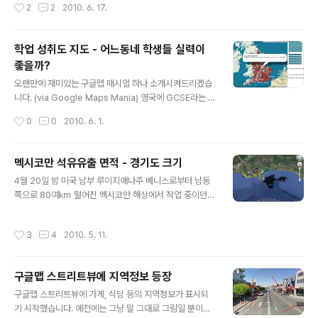
작성시간
2
2
2010. 6. 17.
사사진 서비스 분석이라는 글을 읽어보..
스 프로(Google Earth Pro)도 5.2로 업그레이드되었다
는 것이 주요 내용입니다. 일단 구글어스에서 "도움말 ->
온라인 업데이트 확인"을 눌러보시면 아래와 같은 정보가
학업 성취도 지도 - 어느동네 학생들 실력이
뜹니다. 자동으로 업데이트되지 않으므로 구글어스 다운로
좋을까?
드 사이트에서 직접 설치하셔야 합니다. 1. GPS 연동기능
글 내용
강화 구글어스 5.0에서는 아래 그림과 같이 GPS를 직접
오랜만에 재미있는 구글맵 매시업 하나 소개시켜드리겠습
연결해서 궤적을 읽어들일 수 있는 기능이 추가되었습니
니다. (via Google Maps Mania) 영국에 GCSE라는 시
다. 자세한 내용은 이 글을 읽어보시면 됩니다. 다만 이렇게
험이 있나 봅니다. General Certificate of Secondar
작성시간
0
0
2010. 6. 1.
읽어들인 GPS 궤적은..
y Education, 즉 중등교육종합증명... 정도 될것 같은데
요, 이 성적을 표시한 지도입니다. 이 지도는 여기 들어가
보시면 보실 수 있습니다. 접속하면 아래와 같은 모습이 되
멕시코만 석유유출 면적 - 경기도 크기
는데, 아무 동그라미나 클릭하면 그 학교에 대한 평균 환산
글 내용
4월 20일 밤 미국 남부 루이지애나주 베니스로부터 남동
점수를 보실 수 있습니다. 여기에서 오른쪽 위에 있는 카테
쪽으로 80여㎞ 떨어진 멕시코만 해상에서 작업 중이던 `
고리는 각각 100점 이상인 학교, 200점 이상인 학교... 등
디프 워터 호라이즌'이라는 석유시추시설에서 폭발이 발생
만 선택하는 것이고, 그 아래는 100점 이하인 학교, 200
했습니다. 현재 하루 최대 21만 갤런(약 79만4천ℓ)의 원
점 이하인 학교 등만 선택하는 것입니다. 그런데, 위와 같은
작성시간
3
4
2010. 5. 11.
유가 바다로 흘러나오는 것으로 추정되는 가운데 기름띠가
형태의 지도로는 지역적인 분포를 ..
멕시코만 일대를 덮으며 해변으로 접근 중이라고 합니다.
파괴된 석유시추용 대형 철제파이프의 구멍을 막기위해 총
구글맵 스트리트뷰에 지역정보 등장
력을 기울이는 한편, 오일펜스를 설치하는 등 오염 확산을
글 내용
막기위해 안간힘을 쓰고있다고 합니다. 현재까지 발생한
구글맵 스트리트뷰에 가게, 식당 등의 지역정보가 표시되
여러가지 상황 및 전망에 대해서는 한국일보 기사를 참고
기 시작했습니다. 예전에는 그냥 말 그대로 그림일 뿐이었