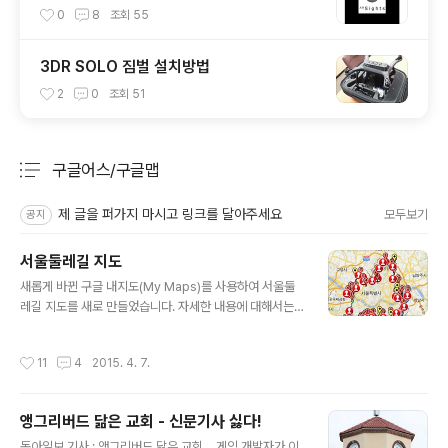
Reality)
0
8
조회
55
3DR SOLO 짐벌 설치방법
2
0
조회
51
구글어스/구글맵
분류 전체보기
주요 글 목록
제 글을 퍼가지 마시고 링크를 달아주세요
모두보기
공지
서울둘레길 지도
글 내용
새롭게 바뀐 구글 내지도(My Maps)를 사용하여 서울둘
레길 지도를 새로 만들었습니다. 자세한 내용에 대해서는
관심이 없으시면 그냥 아래의 링크를 클릭하시기만 하면
서울둘레길 경로 및 주요 지점 정보가 담긴 지도를 직접 보
작성시간
11
4
2015. 4. 7.
실 수 있습니다. 서울둘레길지도 링크(클릭하세요) 이 사이
트는 스마트폰을 통해서도 아래와 같이 잘 열립니다. 좌측
은 처음 떳을 때의 화면, 중간은 일부 확대해본 화면, 오른
앵그리버드 닮은 교회 - 신문기사 싫다!
쪽은 메뉴와 아이콘을 클릭해본 모습입니다. 이 화면들은
글 내용
크롬웹브라우저에 띄운 모습입니다. 서울둘레길 지도를 계
동아일보 기사 : 앵그리버드 닮은 교회… 게임 개발자가 이