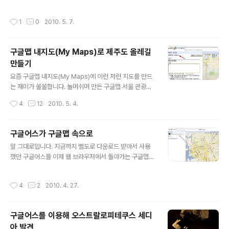
하시기 바랍니다. 이 소식과 관련하여 구글 LatLong 블로
으나, 이제는 사진에 보이는 가게의 정보를 직접 클릭하여
그에서는 구글어스 플러그인을 사용하여 현재 기름띠가 퍼
확인할 수 있게되었다는 것입니다. 글로다 보는 것보다 직
작성시간
1
0
2010. 5. 7.
져 있는 지역과 세계 여러 도시를 비교할 수..
접 보는 게 제일 좋겠죠. 아래는 제가 예전에 출장가서 묵었
던 샌프란시스코의 호텔앞을 스트리트뷰로 살펴본 것입니
다. 여기에서 화살표를 쳐둔 부분을 보시면 여러가지 지역
구글맵 내지도(My Maps)로 제주도 올레길
정보를 볼 수 있습니다. 직접 보시려면 여기를 눌러보시면
만들기
됩니다. 아래는 이러한 아이콘을 눌러본 모습입니다. 스트
글 내용
리트뷰를 빠져 나가지 않고도 그 가게에 대한 정보를 알아
요즘 구글맵 내지도(My Maps)에 이런 저런 지도를 만드
볼 수 있습니다. 스트리트뷰를 보면서 주변을 확인하고자
는 재미가 쏠쏠합니다. 놀며쉬며 만든 구글맵 서울 관광지
할 때 아주 유용할 것 같습니다. ==== 그런데... 직접 들어
도에서 설명드린 것처럼, 미리 지도를 만들어 두면, 오즈 옴
작성시간
4
12
2010. 5. 4.
가서 만져보면 아시겠지만, 여러가지 ..
니아를 이용해서 이 지도를 언제 어디서든지 꺼내볼 수 있
기 때문입니다. 지금까지 제가 만들어둔 지도는 여기 들어
가보시면 모두 보실 수 있는데, 서울강남 등 서울지역 관광
구글어스가 구글맵 속으로
지도 외에도 인천지역, 경기도 성남하남지역 등 여러가지
글 내용
말 그대로입니다. 지금까지 별도로 다운로드 받아서 사용
지도를 만들어 두었습니다. 이 여세를 몰아 이번엔 제주도
했던 구글어스를 이제 웹 브라우저에서 돌아가는 구글맵에
올레길 지도를 만들기로 했습니다. 사실은 오래전에 1코스
서도 실행시킬 수 있게되었습니다. 자세한 내용은 오늘자
를 만들어보기도 했지만, 제주올레 홈페이지에 나와 있는
구글 LatLong 블로그 소식을 읽어보시면 되는데, 제가 오
안내도를 사용해 내지도로 옮기는 것은 아주 까다로웠습니
작성시간
4
2
2010. 4. 27.
래전부터 구글어스가 사라지고, 구글맵에 통합되어야 한다
다. 우선 올레길 안내에 나와 있는 지명들이 다음지도/네이
는 글을 썼었는데, 이제 그 실현에 한발자욱 더 가까이 간
버지도/구글지도 등에 표시되어 있지 ..
듯 싶네요. 우선 http://maps.google.com 에 접속해 보
구글어스를 이용해 오스트랄로피테쿠스 세디
면 다음과 같은 화면이 뜹니다. 그다지 달라보이지는 않지
아 발견
만, 제가 빨간화살표를 쳐둔 부분이 달라졌습니다. 좌측 위