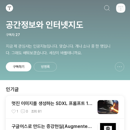
검색하기
티스토리
공간정보와 인터넷지도
구독자
27
지금 제 관심사는 인공지능입니다. 맞습니다. 개나 소나 중 한 명입니
다. 그래도 배워보겠습니다. 세상이 바뀔테니까요.
구독하기
방명록
신고하기 레이어
열기
인기글
멋진 이미지를 생성하는 SDXL 프롬프트 15
개
1
0
조회
81
구글어스로 만드는 증강현실(Augmented