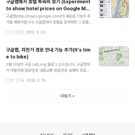
구글맵에서 호텔 투숙비 보기 (Experiment
는 구글맵을 가장 좋아합니다. 우리나라 구글맵은 위성영
to show hotel prices on Google Map
상의 해상도도 떨어지고, 경로안내도 안되지만, 내지도(M
글 내용
s)
y Maps)가 정말 유용하기 때문입니다. 내지도는 말 그대
구글맵(http://maps.google.com)에 새로운 기능이 추
로 언제든지 내가 원하는 지도를 만드는 기능입니다. 자세
가될 예정이랍니다. 구글맵에서 호텔을 검색하면 그 호텔
한 사용법은 제가 오래전에 올린 "구글맵으로 나만의 지도
의 투숙비까지 볼 수 있는 기능입니다. 구글 LatLong 블로
작성시간
1
2
2010. 3. 23.
만들기"라는 글을 읽어보시면 되는데요, 지도 ..
그의 글에 따르면 이 기능은 아직까지 실험적 수준으로서,
일부 사용자에게만 제공된다고 합니다. 저도 물론 테스트
를 해봤지만, 저는 적용대상이 아닌가 봅니다. 혹시 테스트
구글맵, 자전거 경로 안내 기능 추가(It's tim
를 해보시려면 http://maps.google.com 으로 들어가
e to bike)
서, Hotels near New York 과 비슷하게 검색해 보시면
글 내용
됩니다. 아래는 원문에 들어 있는 그림입니다. hotels Ne
3월 10일자 구글 LatLong 블로그 소식입니다. 구글맵에
w York 로 검색하고 날자와 숙박일수를 입력하면 오른쪽
서 자동차용 경로안내, 대중교통 경로안내, 보행자 경로안
에 호텔 투숙비가 나타나는 모양입니다. 이 투숙비를 클릭
내에 이어 자전거용 경로안내 기능까지 추가되었다는 내용
작성시간
2
6
2010. 3. 15.
하면 이 정보를 제공한 회사 내역이 나타나고(화살..
입니다. 그러고 보면... 이제 모든 종류의 경로안내가 전부
지원되는 셈이네요. 머.. SF 영화에 나오는 것처럼 호버 크
래프트 같은게 등장한다면 모를까 말입니다. 현재 자전거
더보기
용 경로안내는 미국내 150개 정도의 도시에서 지원된다고
합니다. 일단 먼저 샌프란시스코를 대상으로 테스트를 해
보겠습니다. 아래는 동일한 지점을 대상으로 길찾기를 한
후, 운송수단 만 바꾸어 본 것입니다. 오른쪽 위에 어떤 옵
션인지 적어 두었는데, 모든 방법이 조금씩 다르다는 걸 아
실 수 있을 겁니다. 직접 해보시려면 여기를 누르시면 됩니
의안내