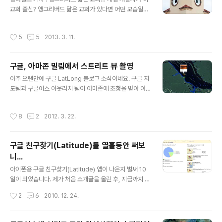
속 사용할 필요가 있으신 분의 경우, 오른쪽 제일 위에 있는
교회 출신? 앵그리버드 닮은 교회가 있다면 어떤 모습일
메뉴(점 3개)를 누르면 아래와 같은 내용을 볼 수 있는데,
까? 영국의 한 매체 미러는 지난 4일(현지시간) 미국 플로
여기에서 아래처럼 "홈 화면에 추가"를 누르면 스마트폰에
리다 마데이라 비치에 위치한 한 교회 건물의 모습이 '앵그
작성시간
5
5
2013. 3. 11.
아이콘이 생기니까 이것을 사용..
리버드'를 닮아 앵그리버드 교회 혹은 치킨 교회라고 불리
며 큰 인기를 끌고 있다고 보도했다. 1994년에 세워진 앵
그리버드 닮은 교회는 빨간색 지붕과 동그란 창문으로 마
구글, 아마존 밀림에서 스트리트 뷰 촬영
치 앵그리버드 캐릭터인 새를 연상시킨다. 아래는 기사에
글 내용
실린 그 교회 사진입니다. 일리가 있어보이나요? 저는 이런
아주 오랜만에 구글 LatLong 블로그 소식이네요. 구글 지
기사를 보면 당장 확인에 들어갑니다. 일단, 구글맵에서 미
도팀과 구글어스 아웃리치 팀이 아마존에 초청을 받아 아
국 플로리다 마데이라 비치로 검색해 봅니다. 한글로도 검
마존의 강과 숲, 리노 네그로 보호구역의 커뮤니티 사진을
색이 되네요. 무서운 구글맵!! View Larger Map 그 다음
찍었다는 내용입니다. 이 소식은 구글 한국 블로그에도 그
작성시간
8
2
2012. 3. 22.
엔 그 상태에서 ch..
대로 소개 되어 있습니다. 자세한 내용은 여기 들어가 보시
면 됩니다. 구글어스 아웃리치 팀은 오래전부터 아마존의
보존에 관심이 많았습니다. 아마존의 수루이족 추장님이
구글 친구찾기(Latitude)를 열흘동안 써보
구글을 방문하기도 했고, 아웃리치 팀이 방문하기도 했었
니...
습니다. 사실 지구의 허파라고 불리는 아마존에 관심을 기
글 내용
울이는 건 당연하다고 할 수 있겠죠. 아래는 이번에 스트리
아이폰용 구글 친구찾기(Latitude) 앱이 나온지 벌써 10
트뷰로 촬영한 지역을 표시한 것입니다. 여기를 들어가보
일이 되었습니다. 제가 처음 소개글을 올린 후, 지금까지 이
시면 되는데, 아마존강 중류 지역으로, 지류를 제외하고 약
앱을 계속 실행시켜뒀습니다. iOS 4.2가 제한된 방식이나
작성시간
2
6
2010. 12. 24.
45km 정도 됩니다. 실제론 왕복촬영에..
마 멀티태스킹을 지원하므로, 별도로 어떤 행동을 하지 않
더라도 계속 백그라운드로 실행되기 때문입니다. 이렇게
래티튜드 앱을 계속 실행시키고 다니게 되면, 일정 간격으