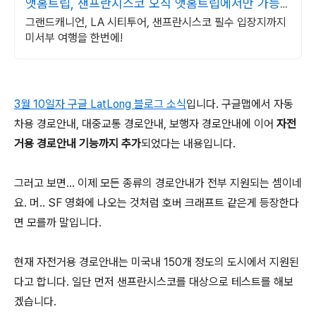
앳홈트립, 샌프란시스코 오직 앳홈트립에서만 가능
한
그랜드캐니언, LA 시티투어, 샌프란시스코 필수 입장지까지
미서부 여행을 한번에!
3월 10일자 구글 LatLong 블로그 소식
입니다. 구글맵에서 자동
차용 경로안내, 대중교통 경로안내, 보행자 경로안내에 이어
자전
거용 경로안내 기능까지 추가
되었다는 내용입니다.
그러고 보면... 이제 모든 종류의 경로안내가 전부 지원되는 셈이네
요. 머.. SF 영화에 나오는 것처럼 호버 크래프트 같은게 등장한다
면 모를까 말입니다.
현재 자전거용 경로안내는 미국내 150개 정도의 도시에서 지원된
다고 합니다. 일단 먼저 샌프란시스코를 대상으로 테스트를 해보
겠습니다.