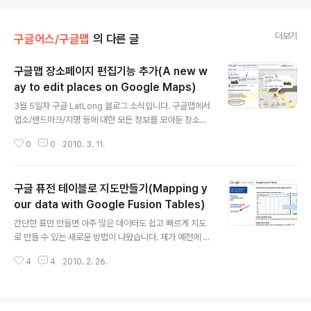
더보기
구글어스/구글맵
의 다른 글
구글맵 장소페이지 편집기능 추가(A new w
ay to edit places on Google Maps)
글 내용
3월 5일자 구글 LatLong 블로그 소식입니다. 구글맵에서
업소/랜드마크/지명 등에 대한 모든 정보를 모아둔 장소페
이지(Place Pages)를 편집할 수 있는 기능이 생겼다는
0
0
2010. 3. 11.
내용입니다. 작년 9월, 구글맵(google Maps)에 장소페
이지(Place Pages)라는 기능이 추가되었습니다. 장소페
이지란, 간단히 말하면 업소/랜드마크/지명 등에 대한 모든
구글 퓨전 테이블로 지도만들기(Mapping y
정보를 모아둔 곳으로, 일반적으로 우리나라 포털에서 어
떤 업소정보를 찾아보면, 약도/전화번호/메뉴/쿠폰/주차
our data with Google Fusion Tables)
글 내용
장/사용자평가 등을 모아둔 페이지를 볼 수 있는데, 이것을
간단한 표만 만들면 아주 많은 데이터도 쉽고 빠르게 지도
랜드마크나 지명 등까지 확대한 것이라고 볼 수 있겠습니
로 만들 수 있는 새로운 방법이 나왔습니다. 제가 예전에 쓴
다. 원래 구글맵에서는 2008년 부터 여러가지 종류의 정
스프레드시트로 지도 만들기를 보시면 Spreadsheet M
보를 편집할 수 있는 기능을 제공했는데, 이번에 편집기능
4
4
2010. 2. 26.
apper 2.0이 소개되어 있는데, 이것은 풍선도움말 형태...
이 훨씬 널리 적..
그러니까 점으로 표시되는 데이터만 올릴 수 있고, 그것도
최대 400개 까지만 올릴 수 있는 한계가 있었습니다. 그리
고 작년 여름에 나온 구글 퓨전 테이블은 원래 하나의 테이