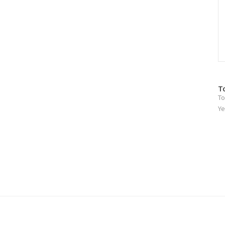
방
T
To
문
자
Ye
수