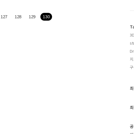
가 있습니다. 짝 퉁 스트릿뷰라고 썼습니다만, 사실 짝퉁은
p://www.city8.com/에 들어가보시면, 북경, 상해, 광
대해 지도와 360도 파노라마 사진을 제공하고 있습니다. 아래 영
127
128
129
130
T
3
st
Dr
지
구
최
최
근
글
과
최
인
기
글
공