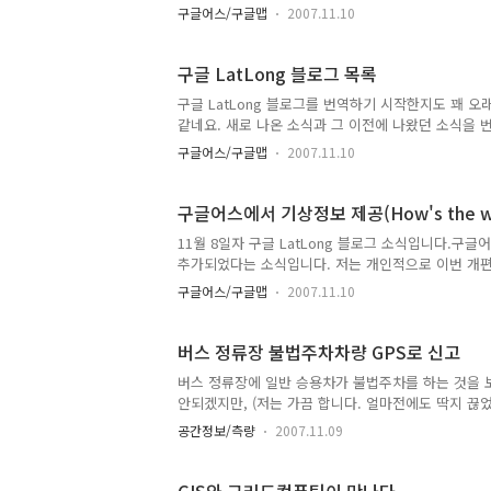
글어스의 레이어로 채택되었다는 내용입니다. 바로앞 
구글어스/구글맵
2007.11.10
이므로, 기술적으로는 별로 드릴 말씀은 없습니다. 그
Millennium Development Goals)이 무엇인
이콘을 클릭했을 때 나타나는 내용입니다. 이쪽을 캡
구글 LatLong 블로그 목록
여드리고 싶었기 때문이었습니다. ..
구글 LatLong 블로그를 번역하기 시작한지도 꽤 
같네요. 새로 나온 소식과 그 이전에 나왔던 소식을 
들게 되었습니다.그때까지는개별 포스트에 목록을 모
구글어스/구글맵
2007.11.10
무의미하다고 되어, 각 글속에 포함된 목록을 지워버리
만 수정하고 있습니다.계속 하나씩 늘어가는 것을 보면서
새로운 세계가 열립니다.(A new world unfolding
구글어스에서 기상정보 제공(How's the we
Kansas, Tonad..
11월 8일자 구글 LatLong 블로그 소식입니다.구
추가되었다는 소식입니다. 저는 개인적으로 이번 개편
이라면 8월초에 작성한 아름다운 지구와 실시간 구름영상
구글어스/구글맵
2007.11.10
때 제가 실시간 구름 영상을 보며 상당히 감탄했던 
기본레이어가 되었으니, 별도로 KML을 받지 않아도
알수 있게 된 것입니다. (아래는 블루마블을 띄웠을 때
버스 정류장 불법주차차량 GPS로 신고
마블에서 볼 수 있는 아름다운 지구..
버스 정류장에 일반 승용차가 불법주차를 하는 것을 
안되겠지만, (저는 가끔 합니다. 얼마전에도 딱지 끊었
에 정차를 하게 되어 교통 체증이 극심해진다는 것입
공간정보/측량
2007.11.09
를 하면 되지만, 문제는 신고하기가 어렵다는 것입니
습니까? 그런데, 이러한 버스정류장 불법주차문제를 
가 버튼하나만 누르면 자동으로 신고가 되는 것입니다. 자세