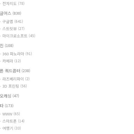
전자지도
(78)
글어스
(830)
구글맵
(641)
스트릿뷰
(27)
마이크로소프트
(45)
사진
(108)
360 파노라마
(91)
카메라
(12)
론 쿼드콥터
(238)
라즈베리파이
(2)
3D 프린팅
(56)
오캐싱
(47)
기타
(173)
WWW
(65)
스마트폰
(14)
여행기
(33)