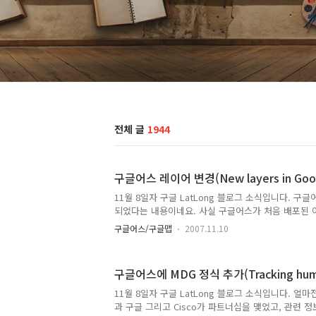
전체 글
1944
구글어스 레이어 변경(New layers in Goog
11월 8일자 구글 LatLong 블로그 소식입니다. 구
되었다는 내용이네요. 사실 구글어스가 처음 배포된 
어가 추가되다보니, 약간 무질서하기도 하고, 너무 
구글어스/구글맵
2007.11.10
는데, 이번 개편으로 상당히 깨끗하게 정리된 것 같습
를 읽어보시면 되는데요, 이번에 모든 국가의 이름은 
시되도록 개선되었다는 점이 눈에 띕니다. 즉, 한국어
구글어스에 MDG 정식 추가(Tracking human 
라의 국가이름은 영어와 함께 한국어로도 표시되는 것
노란색으로 대한민국 및 북한이 표시되어 있음을 보실 
11월 8일자 구글 LatLong 블로그 소식입니다. 얼
http://google-latlong.blogspot.com/2007/11/ne
과 구글 그리고 Cisco가 파트너십을 맺었고, 관련 