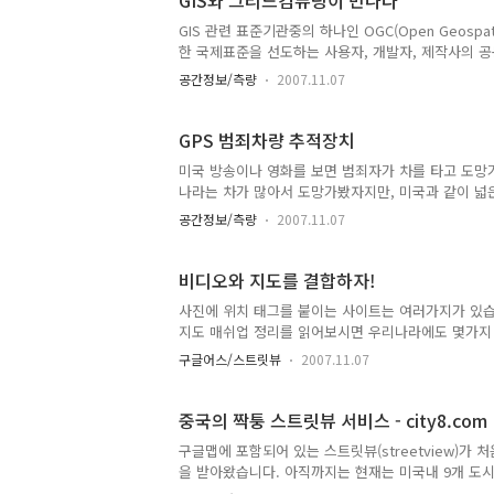
GIS와 그리드컴퓨팅이 만나다
beware에 들어가시면 보실 수 있는데요..
GIS 관련 표준기관중의 하나인 OGC(Open Geospatia
한 국제표준을 선도하는 사용자, 개발자, 제작사의 공동체
합니다. Grid Today에 따르면 목적은 다음과 같습니다. - 
공간정보/측량
2007.11.07
Service (WPS) Specification with a range of "
scale processing. The WPS could also be used a
GPS 범죄차량 추적장치
미국 방송이나 영화를 보면 범죄자가 차를 타고 도망
나라는 차가 많아서 도망가봤자지만, 미국과 같이 넓
면 사실상 범인을 검거하기 어렵기 때문에 그런 일이
공간정보/측량
2007.11.07
게 보지만, 추격전을 벌이면 경찰이나 범인 모두 위
목숨을 걸고 추적하는 게 좋을리 없겠죠. 이 글에서 
저 비디오를 보시죠. (좀 깁니다. ㅠㅠ) 이 장치를 만든 곳
비디오와 지도를 결합하자!
http://starchase.org/how..
사진에 위치 태그를 붙이는 사이트는 여러가지가 있습니다
지도 매쉬업 정리를 읽어보시면 우리나라에도 몇가지 
지도를 결합하는 서비스를 소개시켜드립니다.VeoGe
구글어스/스트릿뷰
2007.11.07
됩니다. (Javascrip와 Flash가 있어야 보실 수
다. 왼쪽위는 비디오, 오른쪽은 구글맵, 왼쪽 아래는
해 추출했을 것으로 보입니다. 생각해보면 이런 서비
중국의 짝퉁 스트릿뷰 서비스 - city8.com
겁니다. 스트릿뷰는 360도를 돌려볼 ..
구글맵에 포함되어 있는 스트릿뷰(streetview)가
을 받아왔습니다. 아직까지는 현재는 미국내 9개 도시만
론 짝퉁 스트릿뷰나, 구글 스트릿뷰와 경쟁하려면 이 정