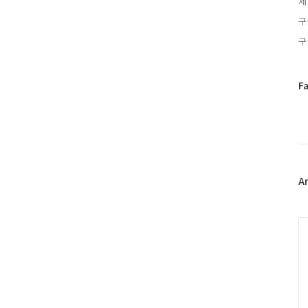
제
구
구
페
F
이
스
북
트
위
터
플
A
러
그
인
C