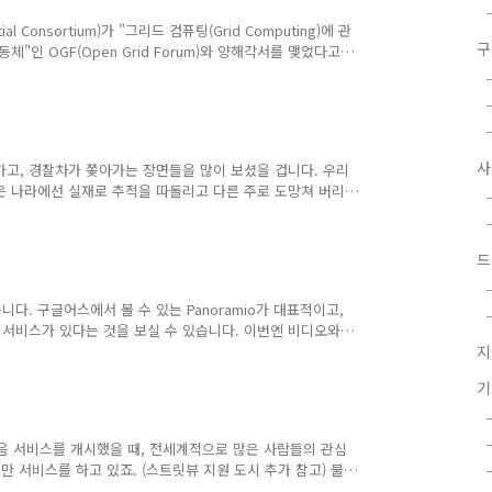
l Consortium)가 "그리드 컴퓨팅(Grid Computing)에 관
구
"인 OGF(Open Grid Forum)와 양해각서를 맺었다고
Integrate OGC's OpenGIS Web Processing
back-end" processing environments to enable large-
s a front-end to interface to multip..
가고, 경찰차가 쫒아가는 장면들을 많이 보셨을 겁니다. 우리
은 나라에선 실재로 추적을 따돌리고 다른 주로 도망쳐 버리
 많이 발생할 것이라고 생각합니다. 사실, 영화에서야 재미있
험하기 짝이 없습니다. 범인이야 그렇다 쳐도, 경찰입장에서는
소개하는 장치는 바로 위험을 줄여줄 수 있는 장치입니다. 먼
드
은 http://starchase.org/이고요, 작동원리는
. 구글어스에서 볼 수 있는 Panoramio가 대표적이고,
서비스가 있다는 것을 보실 수 있습니다. 이번엔 비디오와
o라는 사이트인데요, 비디오와 GPS정보를 올려주면 등록이
지
 있습니다.) 아래는 첫화면에 나온 비디오중 하나를 골라본 것입니
 속도와 높이가 나옵니다. 속도와 높이는 GPS를 정보를 이용
스와 구글맵 스트릿뷰가 정말 비슷하다는 것을 아실 수 있을
 처음 서비스를 개시했을 때, 전세계적으로 많은 사람들의 관심
 서비스를 하고 있죠. (스트릿뷰 지원 도시 추가 참고) 물
도는 되야죠, EveryScape, 베타서비스 시작 등을 읽어보