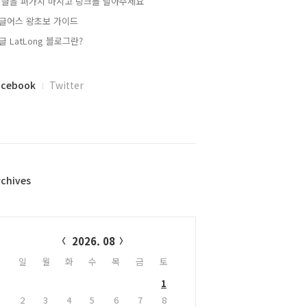
 글을 퍼가지 마시고 링크를 달아주세요
글어스 왕초보 가이드
글 LatLong 블로그란?
acebook
Twitter
rchives
alendar
2026. 08
일
월
화
수
목
금
토
1
2
3
4
5
6
7
8