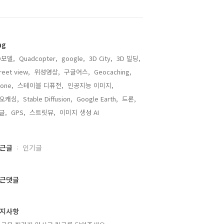
ag
D모델,
Quadcopter,
google,
3D City,
3D 빌딩,
reet view,
위성영상,
구글어스,
Geocaching,
one,
스테이블 디퓨전,
인공지능 이미지,
오캐싱,
Stable Diffusion,
Google Earth,
드론,
글,
GPS,
스트릿뷰,
이미지 생성 AI,
근글
인기글
근댓글
지사항