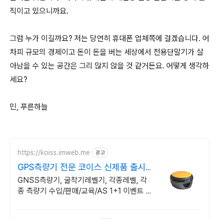
직이고 있으니까요.
그럼 누가 이길까요? 저는 당연히 휴대폰 업체쪽에 걸겠습니다. 어
차피 규모의 경제이고 돈이 돈을 버는 세상에서 전용단말기가 살
아남을 수 있는 공간은 그리 많지 않을 것 같거든요. 어떻게 생각하
세요?
민, 푸른하늘
https://koiss.imweb.me
광고
GPS측량기 전문 코이스 신제품 출시
기념 할인행사
GNSS측량기, 굴착기레벨기, 각종레벨, 각
종 측량기 수입/판매/교육/AS 1+1 이벤트 진
행중