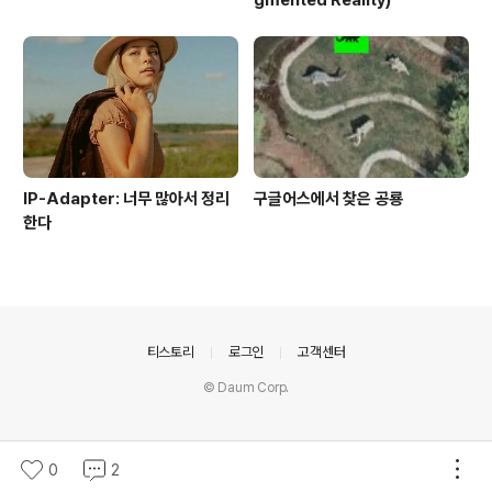
gmented Reality)
IP-Adapter: 너무 많아서 정리
구글어스에서 찾은 공룡
한다
의안내
티스토리
로그인
고객센터
© Daum Corp.
0
2