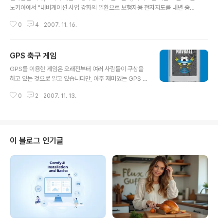
노키아에서 "내비게이션 사업 강화의 일환으로 보행자용 전자지도를 내년 중에
선보일 예정"이라고 발표했습니다. "차기 전자지도는 운전자가 아닌 보행자를
0
4
2007. 11. 16.
위한 것으로 다리·공원길·지하철 입구 등을 알려주는 서비스"라고 하며, 이를 위
하여 "현재는 옥외에서만 GPS를 이용할 수 있지만 (...) GPS를 무선 네트워크
기술로 보완하겠다"고 말했습니다. (참고 : 야후뉴스) 노키아는 10월 1일, 세계
GPS 축구 게임
1,2위를 다투는 차량항법장치용 전자지도 제작업체인 나브텍을 81억불에 인수
글 내용
했습니다. 얼마전 SK에너지에서 엔나비 라는 이름으로 내비게이션 SW을 공급
GPS를 이용한 게임은 오래전부터 여러 사람들이 구상을
하겠다 (관련기사 : 디지털데일리, ZDNet Korea, 중앙일보, 전자신문)라고..
하고 있는 것으로 알고 있습니다만, 아주 재미있는 GPS 게
임을 발견해서 소개시켜 드립니다. (via Ogle Earth) GP
0
2
2007. 11. 13.
S와 축구를 결합한다면 대충... 축구공에 GPS 칩을 박아서
축구공의 위치를 추적한다... 정도로 예상하겠지만, 전혀 아
닙니다. 이 게임은 네덜란드의 NavBall라는 회사가 개발
했는데, 정확히 말하자면 GPS 가상축구 정도라고 생각할
수 있겠습니다. 축구공도 없고, 골대도 없습니까요. 게임규
이 블로그 인기글
칙은 다음과 같습니다. 11명씩 2개의 팀을 구성합니다. 모
든 팀원은 GPS가 탑재된 이동통신 단말기(Nokia N95
등)가 필요합니다. 축구장은 정해져 있지 않습니다. 예를 들
면 서울시 한개 구 전체가 축구장이 될 수도 있습니다. ..