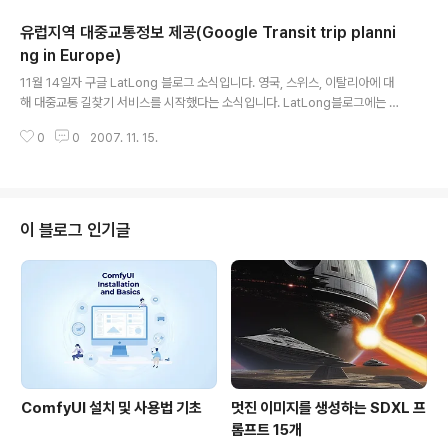
전 지역에 대중교통정보까지 제공한다고 했으니 스위스는 미국말고는 구글맵
유럽지역 대중교통정보 제공(Google Transit trip planni
데이터가 제일 잘 갖추어진게 아닌가 싶어집니다. 아래에 있는 그림은 베른지역
을 확대하여 버스정류장을 클릭했을 때 나타나는 정보입니다. 보시는 것처럼,
ng in Europe)
글 내용
어떤 노선이 지나가는지, 도착예정시간이 언제인지 등의 정보가 상세히 들어 있
11월 14일자 구글 LatLong 블로그 소식입니다. 영국, 스위스, 이탈리아에 대
습니다. 그런데, 구글어스 ..
해 대중교통 길찾기 서비스를 시작했다는 소식입니다. LatLong블로그에는 대
중교통관련 정보가 많이 나오는 편입니다. 아래의 링크가 모두 대중교통관련 정
0
0
2007. 11. 15.
보입니다. 다만, 이번엔 유럽에서 대중교통정보를 제공하는 것은 이번이 처음입
니다. 10. 샌디에고 및 르노지역 대중교통정보 제공(Transit Directions in S
an Diego and Reno) 15. 대중교통정보 제공!(Hop on the bus, Gus. Or
the train. Or the subway) 61. 구글 대중교통 업데이트(Every percent c
ounts) 67. 구글 대중교통정보 정식서비스 개시(Google Transit Graduat
이 블로그 인기글
es ..
ComfyUI 설치 및 사용법 기초
멋진 이미지를 생성하는 SDXL 프
롬프트 15개