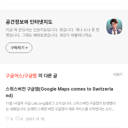
아보세요.
로그 정보
공간정보와 인터넷지도
지금 제 관심사는 인공지능입니다. 맞습니다. 개나 소나 중 한
명입니다. 그래도 배워보겠습니다. 세상이 바뀔테니까요.
구독하기
더보기
구글어스/구글맵
의 다른 글
스위스버전 구글맵(Google Maps comes to Switzerla
nd)
글 내용
11월 14일자 구글 LatLong블로그 소식입니다. 스위스버전 구글맵이 탄생했다
는 내용입니다. 오래전 스웨덴 버전 구글맵이 새로 서비스를 시작한다는 소식을
알려드렸었는데, 이번엔 스위스버전이네요. 사실, 국가별로 별도의 버전이 존재
0
0
2007. 11. 15.
하는 것은 영어버전 구글맵, 스웨덴 버전 구글맵, 일본판 구글맵, 독일 구글맵,
중국버전 구글맵등 여러가지가 있습니다. 바로 전에 포스트한 내용에는 스위스