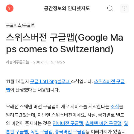
검색하기
공간정보와 인터넷지도
티스토리
구글어스/구글맵
스위스버전 구글맵(Google Ma
ps comes to Switzerland)
하늘이푸른오늘
2007. 11. 15. 16:26
11월 14일자
구글 LatLong블로그
소식입니다.
스위스버전 구글
맵
이 탄생했다는 내용입니다.
오래전 스웨덴 버전 구글맵이 새로 서비스를 시작한다는
소식
을
알려드렸었는데, 이번엔 스위스버전이네요. 사실, 국가별로 별도
의 버전이 존재하는 것은
영어버전 구글맵
,
스웨덴 버전 구글맵
,
일
본판 구글맵
,
독일 구글맵
,
중국버전 구글맵
등 여러가지가 있습니