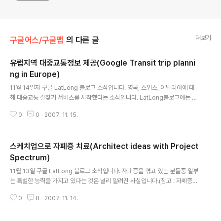
더보기
구글어스/구글맵
의 다른 글
유럽지역 대중교통정보 제공(Google Transit trip planni
ng in Europe)
글 내용
11월 14일자 구글 LatLong 블로그 소식입니다. 영국, 스위스, 이탈리아에 대
해 대중교통 길찾기 서비스를 시작했다는 소식입니다. LatLong블로그에는 대
중교통관련 정보가 많이 나오는 편입니다. 아래의 링크가 모두 대중교통관련 정
0
0
2007. 11. 15.
보입니다. 다만, 이번엔 유럽에서 대중교통정보를 제공하는 것은 이번이 처음입
니다. 10. 샌디에고 및 르노지역 대중교통정보 제공(Transit Directions in S
an Diego and Reno) 15. 대중교통정보 제공!(Hop on the bus, Gus. Or
스케치업으로 자폐증 치료(Architect ideas with Project
the train. Or the subway) 61. 구글 대중교통 업데이트(Every percent c
ounts) 67. 구글 대중교통정보 정식서비스 개시(Google Transit Graduat
Spectrum)
글 내용
es ..
11월 13일 구글 LatLong 블로그 소식입니다. 자폐증을 겪고 있는 분들중 일부
는 특별한 능력을 가지고 있다는 것은 널리 알려진 사실입니다.(참고 : 자폐증에
대하여 ABOUT AUTISM) 특히 영화 레인맨(Rain Man)에서 더스틴 호프만
0
8
2007. 11. 14.
이 자폐증 환자역을 감동적으로 소화하면서 널리 알려지게 되었죠. 그런데, 구
글 스케치업을 사용하여 자폐증 어린이가 3D 모델을 자유자재로 만드는 것을
보고, 스케치업이 이들에게 교육적으로 효과가 있음을 알게되자, 이를 지속적으