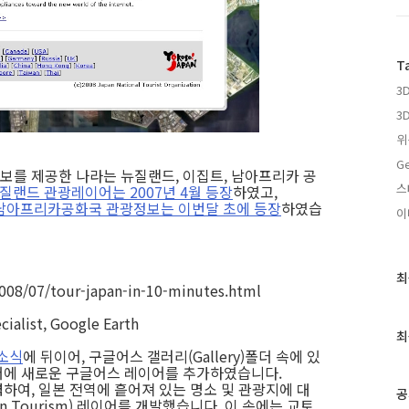
T
3
3
위
Ge
를 제공한 나라는 뉴질랜드, 이집트, 남아프리카 공
스
질랜드 관광레이어는 2007년 4월 등장
하였고,
남아프리카공화국 관광정보는 이번달 초에 등장
하였습
이
최
최
008/07/tour-japan-in-10-minutes.html
근
글
cialist, Google Earth
과
최
인
 소식
에 뒤이어, 구글어스 갤러리(Gallery)폴더 속에 있
기
sm) 폴더에 새로운 구글어스 레이어를 추가하였습니다.
글
하여, 일본 전역에 흩어져 있는 명소 및 관광지에 대
공
n Tourism) 레이어를 개발했습니다. 이 속에는 교토