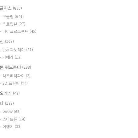
글어스
(830)
구글맵
(641)
스트릿뷰
(27)
마이크로소프트
(45)
사진
(108)
360 파노라마
(91)
카메라
(12)
론 쿼드콥터
(238)
라즈베리파이
(2)
3D 프린팅
(56)
오캐싱
(47)
기타
(173)
WWW
(65)
스마트폰
(14)
여행기
(33)