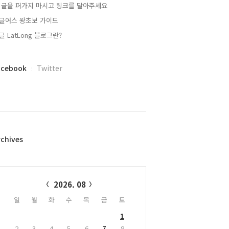
 글을 퍼가지 마시고 링크를 달아주세요
글어스 왕초보 가이드
글 LatLong 블로그란?
acebook
Twitter
rchives
alendar
2026. 08
일
월
화
수
목
금
토
1
2
3
4
5
6
7
8