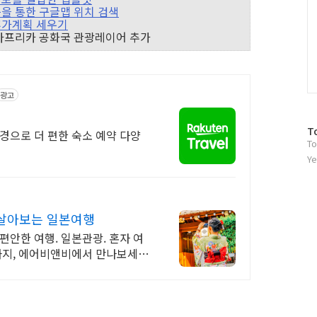
비디오등을 통한 구글맵 위치 검색
으로 휴가계획 세우기
어스, 남아프리카 공화국 관광레이어 추가
광고
방
T
경으로 더 편한 숙소 예약 다양
To
문
자
Ye
수
 살아보는 일본여행
편안한 여행. 일본관광. 혼자 여
식까지, 에어비앤비에서 만나보세