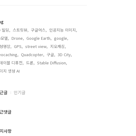
ag
D 빌딩,
스트릿뷰,
구글어스,
인공지능 이미지,
D모델,
Drone,
Google Earth,
google,
성영상,
GPS,
street view,
지오캐싱,
ocaching,
Quadcopter,
구글,
3D City,
테이블 디퓨전,
드론,
Stable Diffusion,
미지 생성 AI,
근글
인기글
근댓글
지사항