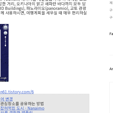
제
잡한 거리, 오키나아의 맑고 새파란 바다까지 모두 담
Buildings), 파노라미오(panoramio), 교토 관광
구
어를 함께 사용하시면, 여행계획을 세우실 때 매우 편리하실
구
페
F
이
스
북
트
위
터
플
A
러
그
인
C
61.tistory.com/6
레이어 변경
스에서 관심장소를 공유하는 방법
 잡혀먹힌 도시 - Nanaimo
 관광정보를 결합한 맵플릿