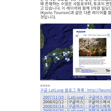
에 존재하는 수많은 사찰로부터, 토쿄의 번
고 있습니다. 이 레이어와 함께 3차원 빌딩(3D 
(Kyoto Tourism)과 같은 다른 레이
것입니다.
====
구글 LatLong 블로그 목록 : http://heomin
2007/11/10 - [LatLong] - 구글어스 
2008/02/12 - [구글어스] - 구글어
2008/03/14 - [구글어스] - 구글어스에게
2008/04/30 - [LatLong] - 호텔과