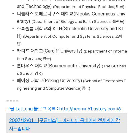
and Technology)
(Department of Physical Facilities; 미국)
니콜라스 코페르니쿠스 대학교(Nicolas Copernicus Univ
ersity)
(Department of Biology and Earth Sciences; 폴란드)
스톡홀름 대학교와 KTH(Stockholm University and KT
H)
(Department of Computer and Systems Sciences; 스웨
덴)
카디프 대학교(Cardiff University)
(Department of Informa
tion Services; 영국)
본마우스 대학교(Bournemouth University)
(The Busines
s School; 영국)
베이징 대학교(Peking University)
(School of Electronics E
ngineering and Computer Science; 중국)
====
구글 LatLong 블로그 목록 : http://heomin61.tistory.com/6
2007/12/01 - [구글어스] - 버지니아 공대에서 전세계에 감
사드립니다