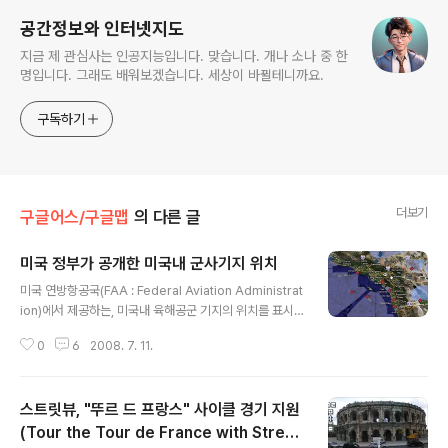
공간정보와 인터넷지도
지금 제 관심사는 인공지능입니다. 맞습니다. 개나 소나 중 한
명입니다. 그래도 배워보겠습니다. 세상이 바뀔테니까요.
구독하기
더보기
구글어스/구글맵
의 다른 글
미국 정부가 공개한 미국내 군사기지 위치
글 내용
미국 연방항공국(FAA : Federal Aviation Administrat
ion)에서 제공하는, 미국내 육해공군 기지의 위치를 표시
한 매쉬업을 소개시켜 드리겠습니다. SeeAndAvoid.or
0
6
2008. 7. 11.
g 에 들어가보시면 직접 확인하실 수 있습니다. 그 지점을
확대해 들어가면 상세한 항공사진이나 위성사진을 볼 수
있을 뿐 아니라, 일부 기지의 경우에는 병력이나 비행기의
스트릿뷰, "뚜르 드 프랑스" 사이클 경기 지원
종류를 별도의 정보로 제공해 주고 있습니다. 아래는 캘리
포니아주 로스엔젤레스와 샌디에고 인근을 캡처한 모습입
(Tour the Tour de France with Street
글 내용