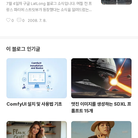
니다. 여기에서 빨간 다이아몬드 위치표지는 해군/해병대
View)
7월 4일자 구글 LatLong 블로그 소식입니다. 며칠 전 프
기지이고, 파란색은 공군기지, 초록색은 육군기지, 하얀색
랑스 파리에 스트릿뷰가 등장했다는 소식을 알려드렸는데,
은 ANG/AF Reserve라고 되어 있는데 확실히는 모르겠
이에 대한 정식 공지입니다. 그런데, 단순히 프랑스 파리만
네요. 또한 하늘색 영역은 군사작전구역이고, 약간 더 짙은
0
0
2008. 7. 8.
스트릿뷰로 서비스하는 것이 아니라, 세계적인 스포츠 이
영역은 특..
벤트 중의 하나인 뚜르 드 프랑스(Tour de France), 우
리말로 하면 프랑스 여행정도 되겠는데요, 이 사이클 대회
전구간에 대해 서비스하게 되었다는 내용입니다. 뚜르드
프랑스에 대해서는 저도 이번에 처음들었습니다만, 1903
이 블로그 인기글
년에 시작된 경기로서, 알프스/피레네 산맥을 포함해서 총
3,800km 도로를 23일간 사이클로만 달리는 경기라고
합니다. 정말 대단하다 싶네요. 여기를 보시면 작년 대회의
모습을 일부 보실 수 있습니다. 아래 그림은 뚜르 드 프랑스
(Tour de ..
ComfyUI 설치 및 사용법 기초
멋진 이미지를 생성하는 SDXL 프
롬프트 15개