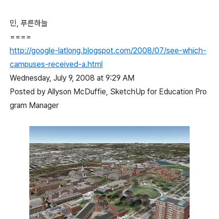
민, 푸른하늘
====
http://google-latlong.blogspot.com/2008/07/see-which-
campuses-received-a.html
Wednesday, July 9, 2008 at 9:29 AM
Posted by Allyson McDuffie, SketchUp for Education Pro
gram Manager