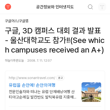
검색하기
공간정보와 인터넷지도
티스토리
구글어스/구글맵
구글, 3D 캠퍼스 대회 결과 발표
- 울산대학교도 참가!!(See whic
h campuses received an A+)
하늘이푸른오늘
2008. 7. 11. 12:07
http://www.sonantravel.com/
광고
유럽을 손안에! 손안의여행
전문인솔자와 떠나는 유럽 단체배낭여행 산
티아고순례길 발칸반도 발틱북유럽 지중해
여행 유럽을 손안에! 발칸반도 북유럽 지중해
남부유럽 동유럽 세미팩제공