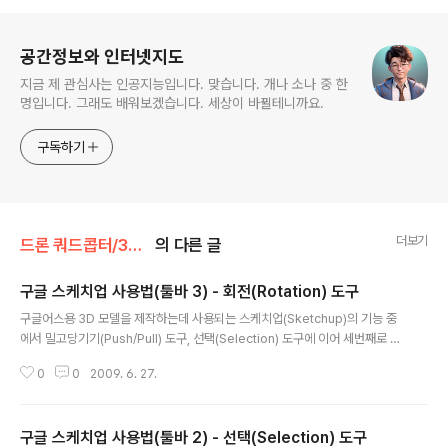
로그 정보
공간정보와 인터넷지도
지금 제 관심사는 인공지능입니다. 맞습니다. 개나 소나 중 한
명입니다. 그래도 배워보겠습니다. 세상이 바뀔테니까요.
구독하기
더보기
드론 쿼드콥터/3D 프린팅
의 다른 글
구글 스케치업 사용법(툴바 3) - 회전(Rotation) 도구
글 내용
구글어스용 3D 모델을 제작하는데 사용되는 스케치업(Sketchup)의 기능 중
에서 밀고당기기(Push/Pull) 도구, 선택(Selection) 도구에 이어 세번째로 회
전(Rotation) 도구를 사용하는 방법입니다. Sketchup 7을 다운로드 받으셨
0
0
2009. 6. 27.
다면, 먼저 "View->Tool Bars-> Large Toolset"을 선택해 두시면, 비디
오에 나오는 것과 비슷한 환경이 됩니다. 회전(Roation) 당연히 어떤 객체를 회
전시키는 도구입니다. 따라서 먼저 어떤 객체가 선택되어 있어야 합니다. 물론
구글 스케치업 사용법(툴바 2) - 선택(Selection) 도구
한개만 선택할 수도 있고, 여러개를 선택할 수도 있습니다. 스케치업에서 객체
글 내용