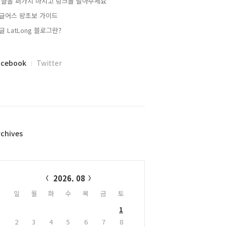
 글을 퍼가지 마시고 링크를 달아주세요
글어스 왕초보 가이드
글 LatLong 블로그란?
acebook
Twitter
rchives
alendar
2026. 08
일
월
화
수
목
금
토
1
2
3
4
5
6
7
8