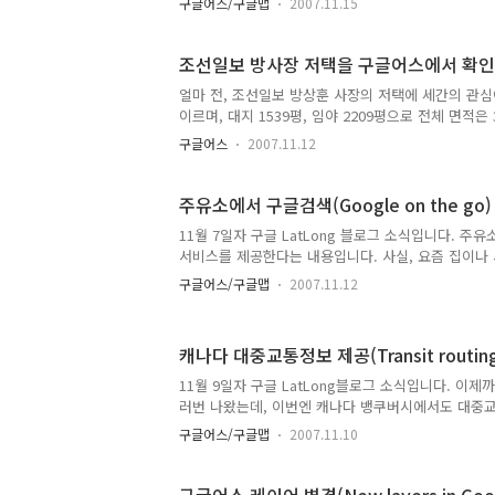
구글어스/구글맵
2007.11.15
노지역 대중교통정보 제공(Transit Directions in Sa
bus, Gus. Or the train. Or the subway) 61
교통정보 정식서비스 개시(Google Transit Graduate
조선일보 방사장 저택을 구글어스에서 확인
얼마 전, 조선일보 방상훈 사장의 저택에 세간의 관심
이르며, 대지 1539평, 임야 2209평으로 전체 면적은 
울시청의 한 관계자에 따르면 "서울시내 개인주택 중 최
구글어스
2007.11.12
자가 흑석동 저택 일대를 답사한 후 보도한 기사에 따
모습을 이루고 있었고, 밖에서 보면 울창한 숲에 둘
한다"고 적었답니다. 아래는 그 유명한 조선일보 사장집
주유소에서 구글검색(Google on the go)
저 집이 어디쯤 있는지가..
11월 7일자 구글 LatLong 블로그 소식입니다. 주
서비스를 제공한다는 내용입니다. 사실, 요즘 집이나
인터넷에 연결할 수 있기 때문에 간단히 마우스를 몇
구글어스/구글맵
2007.11.12
를 찾을 수 있지만, 집밖에 나서면 무선인터넷이 연
기가 있어야만 지역정보를 찾을 수 있는 게 현실입니
검색을 하거나, 지도를 볼 수도 있겠지만, 컴퓨터보다
캐나다 대중교통정보 제공(Transit routing 
Gilbarco의 보도자료에 따르면, "운전석에 앉아서
나, 사람들에게 길을 묻는 것보다 훨씬 안전"할 것이
11월 9일자 구글 LatLong블로그 소식입니다. 
이런 면에서 주유소를 통해 관련정보에 접근할 수 있
러번 나왔는데, 이번엔 캐나다 뱅쿠버시에서도 대중교통
다. 예..
로그에 그간 나온 대중교통정보 관련 소식은 다음과 같
구글어스/구글맵
2007.11.10
(Transit Directions in San Diego and Reno) 1
Or the subway) 61. 구글 대중교통 업데이트(Eve
(Google Transit Graduates from Labs) 이중에서