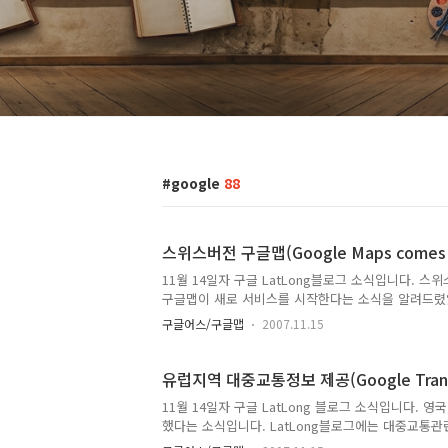
google
88
스위스버전 구글맵(Google Maps comes to
11월 14일자 구글 LatLong블로그 소식입니다. 
구글맵이 새로 서비스를 시작한다는 소식을 알려드렸었
전이 존재하는 것은 영어버전 구글맵, 스웨덴 버전 구
구글어스/구글맵
2007.11.15
가지가 있습니다. 바로 전에 포스트한 내용에는 스
미국말고는 구글맵 데이터가 제일 잘 갖추어진게 아닌
버스정류장을 클릭했을 때 나타나는 정보입니다. 보시
유럽지역 대중교통정보 제공(Google Transit t
지 등의 정보가 상세히 들어 있습니다. 그런데, 구글어스
11월 14일자 구글 LatLong 블로그 소식입니다. 
했다는 소식입니다. LatLong블로그에는 대중교통관
통관련 정보입니다. 다만, 이번엔 유럽에서 대중교통정