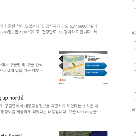
미
n Diego and Reno) 15. 대중교통정보 제공!(Hop on the
. 구글 대중교통 업데이트(Every percent counts) 67. 구글 대중
s ..
이 집중된 적이 있었습니다. 공시지가 만도 61억6800만원에
3748평(1만2390㎡)이고, 건평만도 221평이라고 합니다. 서
A
대규모일 것"이라고 했다고 합니다. 또, 지난 2001년 기
르면, "높은 벽과 울창한 숲으로 둘러싸여 거대한 성과 같은
러싸여 있어 개인 집이라기 보다는 공원이라는 생각마저 들게
의 사진입니다. (via 오마이뉴스) 저는 저 기사를 보면서
유소에서 구글맵 및 구글 검색
 사무실에 있을 때는 대부분
번만 클릭하면 원하는 정보
결되는 지역에 노트북같은 기
다. 물론 핸드폰을 사용해서
는 많이 불편합니다.
up north)
 노트북 등으로 검색을 하거
라고 이야기하고 있습니다.
이제까지 구글맵에서 대중교통정보를 제공하게 되었다는 소식은 여
공
다면 아주 편리할 것 같습니
정보를 제공하게 되었다는 내용입니다. 구글 LatLong 블
습니다. 10. 샌디에고 및 르노지역 대중교통정보 제공
5. 대중교통정보 제공!(Hop on the bus, Gus. Or the train.
ry percent counts) 67. 구글 대중교통정보 정식서비스 개시
 맨 아..