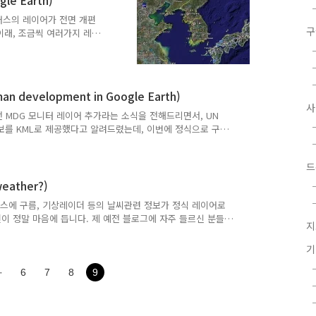
le Earth)
글어스의 레이어가 전면 개편
구
이래, 조금씩 여러가지 레이
길이가 길어서 찾기 힘들었었
니다. 자세한 내용은 아래
각 언어별 버전에 따라 표
 버전을 사용하면 모든 나
development in Google Earth)
입니다. 아래 그림을 보면
수 있습니다. ====
마전 MDG 모니터 레이어 추가라는 소식을 전해드리면서, UN
w-layer..
정보를 KML로 제공했다고 알려드렸는데, 이번에 정식으로 구
소식도, 그리고 바로 다음 소식도 레이어 변경에 관한 소식
래도 아래 글을 읽어보시고 새천년 개발목표(MDG :
드
지 꼭 한번 확인해 주셨으면 합니다. 아래는 MDG레이어를 켜고, 아
쳐한 것은 북한에 아무런 정보가 등록되어 있지 않다는 걸 보
ather?)
글어스에 구름, 기상레이더 등의 날씨관련 정보가 정식 레이어로
이 정말 마음에 듭니다. 제 예전 블로그에 자주 들르신 분들
지
(Blue Marble)이라는 글을 기억하실지 모르겠는데요, 그
것을 기억하실 수 있을 것이입니다. 이제 실시간 구름영상이
, TV에서 일기예보시간을 기다릴 필요없이 현재의 기상상태를
의 영상입니다.) 다만 몇가지 아쉬운 점이라면.... 우선 블루
·
6
7
8
9