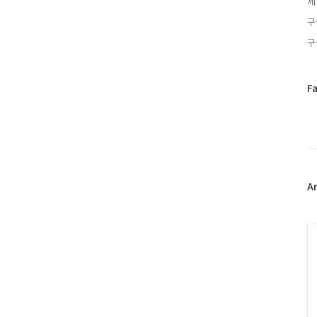
제
구
구
페
F
이
스
북
트
위
터
플
A
러
그
인
C