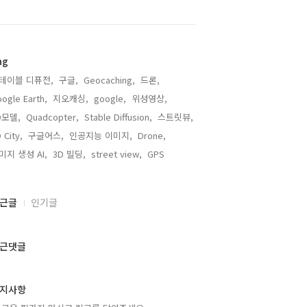
ag
테이블 디퓨전,
구글,
Geocaching,
드론,
ogle Earth,
지오캐싱,
google,
위성영상,
D모델,
Quadcopter,
Stable Diffusion,
스트릿뷰,
 City,
구글어스,
인공지능 이미지,
Drone,
미지 생성 AI,
3D 빌딩,
street view,
GPS,
근글
인기글
근댓글
지사항