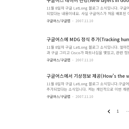
구글어스 레이어 변경(New layers in Goog
11월 8일자 구글 LatLong 블로그 소식입니다. 구
되었다는 내용이네요. 사실 구글어스가 처음 배포된 
어가 추가되다보니, 약간 무질서하기도 하고, 너무 
구글어스/구글맵
2007.11.10
는데, 이번 개편으로 상당히 깨끗하게 정리된 것 같습
를 읽어보시면 되는데요, 이번에 모든 국가의 이름은 
시되도록 개선되었다는 점이 눈에 띕니다. 즉, 한국어
구글어스에 MDG 정식 추가(Tracking human 
라의 국가이름은 영어와 함께 한국어로도 표시되는 것
노란색으로 대한민국 및 북한이 표시되어 있음을 보실 
11월 8일자 구글 LatLong 블로그 소식입니다. 얼
http://google-latlong.blogspot.com/2007/11/ne
과 구글 그리고 Cisco가 파트너십을 맺었고, 관련 
글어스의 레이어로 채택되었다는 내용입니다. 바로앞 
구글어스/구글맵
2007.11.10
이므로, 기술적으로는 별로 드릴 말씀은 없습니다. 그
Millennium Development Goals)이 무엇인
이콘을 클릭했을 때 나타나는 내용입니다. 이쪽을 캡
구글어스에서 기상정보 제공(How's the we
여드리고 싶었기 때문이었습니다. ..
11월 8일자 구글 LatLong 블로그 소식입니다.구
추가되었다는 소식입니다. 저는 개인적으로 이번 개편
이라면 8월초에 작성한 아름다운 지구와 실시간 구름영상
구글어스/구글맵
2007.11.10
때 제가 실시간 구름 영상을 보며 상당히 감탄했던 
기본레이어가 되었으니, 별도로 KML을 받지 않아도
알수 있게 된 것입니다. (아래는 블루마블을 띄웠을 때
1
··
마블에서 볼 수 있는 아름다운 지구..