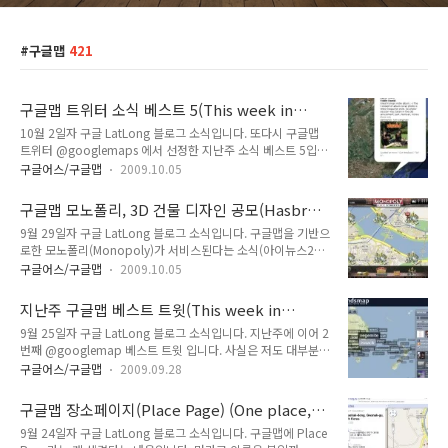
구글맵
421
구글맵 트위터 소식 베스트 5(This week in
@googlemaps)
10월 2일자 구글 LatLong 블로그 소식입니다. 또다시 구글맵
트위터 @googlemaps 에서 선정한 지난주 소식 베스트 5입니
다. 혹시 트위터가 무엇인지 모르시겠다 하시는 분은 제가 트위
구글어스/구글맵
2009.10.05
터를 처음 시작했을 때 쓴 글을 읽어보시면 도움이 되실 겁니다.
앨범 커버 촬영 지점 매쉬업 - 전세계 700개소 이상
구글맵 모노폴리, 3D 건물 디자인 공모(Hasbro,
http://bit.ly/3YsOa1LP 혹은 CD 의 앨범 커버를 촬영한 지점
maker of 'Monopoly' game, launches the
9월 29일자 구글 LatLong 블로그 소식입니다. 구글맵을 기반으
과 그 앨범의 사진을 보여주는 매쉬업입니다. 지금이야 LP 가 거
Design your own Building Competition)
로한 모노폴리(Monopoly)가 서비스된다는 소식(아이뉴스24)
의 없지만, 아주 오래전, 벽면 한쪽을 LP로 채워보고 싶다는 생
을 들으신 분은 많으실텐데요, 이 모노폴리에 사용될 건물 디자
각을 했던 사람으로서 아주 재미있는 매쉬업이다 싶습니다. 아래
구글어스/구글맵
2009.10.05
인을 공모한다는 내용입니다. 모노폴리(Monopoly)란 원래
는 우리나라 지역에 유일하게 등록되어 있는 Bambi Rocks 라
1934년에 개발된 보드게임의 일종으로서, 땅을 사거나 건물을
는 인디그룹의 앨범인데, 남산식물원에서 촬영했다고 되어 있습
지난주 구글맵 베스트 트윗(This week in
짓는 등의 과정을 통해 최종적으로 가장 부자가 된 사람이 이기
니다..
@googlemaps)
9월 25일자 구글 LatLong 블로그 소식입니다. 지난주에 이어 2
는 게임으로, 우리나라에서는 블루마블로 소개되어 있습니다. 모
번째 @googlemap 베스트 트윗 입니다. 사실은 저도 대부분
노폴리 시트스트리츠(Monopoly City Streets)는 9월 초부터
본 것들입니다만, 요즘 블로그를 약간 등한시하다보니 정리하지
서비스되기 시작했고, 접속해 보시면 아시지만, 벌써 우리나라
구글어스/구글맵
2009.09.28
못했는데, 이렇게 "강제적으로" 정리가 되네요~ ㅎㅎ 정말 멋진
지역도 서울 등 웬만한 대도시는 벌써 선점이 되어 있는 상태입
트위터 트렌드 지도(Twitter Trends Map)
니다. 아래는 제가 한강 인근을 살펴본 모습입니다. 로고 바로 밑
구글맵 장소페이지(Place Page) (One place,
http://bit.ly/PNOZi-> 한글이 지원되지 않는다는 점 외에는 정
오른쪽에 ..
one page)
9월 24일자 구글 LatLong 블로그 소식입니다. 구글맵에 Place
말 멋진 지도입니다. 지역별로 어떤 단어가 많이 나왔는지를 보