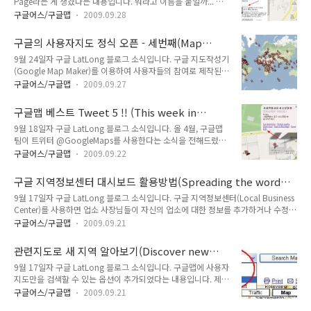
Page라는 게 생겼다는 내용입니다. 뭐라고 이름을 붙일까... 고
여줍니다. 아래는 오스트랠리아 지역을 살펴본 건데, isnack,
민을 해도 적당한 게 떠오르지 않아 그냥 장소페이지라고 했는데
vegemite라는 단어가 제일 많이 나왔답니다. 새로 발매된 과자?
구글어스/구글맵
2009.09.28
영 입맞이 껄끄럽네요. 장소페이지란 구글맵에서 검색되는 모든
스낵? 이라는데... 저도 한번 먹어보고 싶네요. 어쨌든... 트위터
곳...그러니까 지명, 업소명, 관심장소 명 등 모든 곳에 대해 관련
가 실시간 어플리케이션의 플랫폼으로서의 가치가 점점 높..
구글의 사용자지도 정식 오픈 - 세번째(Map
정보를 모두 모아둔 웹페이지입니다. 지역정보 상세내용... 이라
Maker graduation, Part III)
9월 24일자 구글 LatLong 블로그 소식입니다. 구글 지도작성기
고 보면 될 것 같습니다. 예를 들어 아래는 구글맵에서 "신림9동
(Google Map Maker)를 이용하여 사용자들의 참여로 제작된
맛집"이라고 검색해 본 모습입니다. 왼쪽 리스트에 more info
19개 지역의 지도가 구글맵에 정식으로 릴리즈 된다는 소식입니
라는 링크를 클릭하면 장소페이지를 볼 수 있습니다. more info
구글어스/구글맵
2009.09.27
다. 우리나라는 구글 지도작성기를 사용할 수 없지만, 여기에 들
를 누르고 들어가면 사진, 연락처, 영업시간, 기타 관련지도 관련
어가 보시면 주로 아프리카 동남아시아, 중남미 등 후진국에서는
웹페이지등을 한꺼번에 볼 수 있습니다. 바로 이 페..
구글맵 베스트 Tweet 5 !! (This week in
지도작성기를 사용해 사용자들이 자기 동네의 지도를 올릴 수 있
@googlemaps)
9월 18일자 구글 LatLong 블로그 소식입니다. 올 4월, 구글맵
습니다. 이렇게 만들어진 지도는 2009년 2월 16개국 지도가 구
팀이 트위터 @GoogleMaps를 사용한다는 소식을 전해드렸는
글맵에서 서비스되었고, 또 6월에는 64개국/지역에서 정식으로
데, 이번주부터 지난 한주간 트윗중에 가장 쓸만한 소식 5가지씩
서비스되었는데, 이번에 19개지역 +11개 지역의 데이터가 정식
구글어스/구글맵
2009.09.22
소개한다는 내용입니다. 이번주에 소개드릴 구글맵 트윗은 아래
으로 서비스된다는 내용입니다. 정식으로 사용할 수 있게된 나라
와 같습니다. 화살표 이하는 제 생각이나 의견, 제가 알고 있는
는 아래 원문을 보시면 됩니다. 아래는 이번에 오픈된 지역중의
구글 지역정보센터 대시보드 활용방법(Spreading the word
정보 들을 쓴 것입니다. 구글맵에서 최근 검색한 100가지를 저
하나인 뉴칼레..
about Local Business Center)
9월 17일자 구글 LatLong 블로그 소식입니다. 구글 지역정보센터(Local Business
장해서 활용하는 방법 : http://bit.ly/3SBsX -> 최근에 검색했
Center)를 사용하면 업소 사장님들이 자신의 업소에 대한 정보를 추가하거나 수정할
던 100가지 결과를 KML로 저장할 수 있고, 이를 다른 사람에게
수 있습니다. 이 지역정보센터에 지난 6월부터 여러가지 통계정보를 볼 수 있는 대시
전달하거나, 내지도(My Maps)로 불러들일 수 있습니다. 최근 검
구글어스/구글맵
2009.09.21
보드(dashboard) 기능이 추가되었는데, 이에 대한 활용방법을 홍보하는 내용입니
색 저장에 대한 내용은 여기를 보시면 됩니다. 상세한 내용이 틀
다. 이를 위하여 매달 자신의 업소가 몇 번이나 검색되었고, 몇번이나 클릭되었는지
립니까? 대부분의 나라에서 구글맵 위치를 직접 편집..
관련지도로 새 지역 알아보기(Discover new
등을 포함한 다양한 구글 지역정보 통계를 매달 이메일로 받아볼 수 있게 되었으며,
places with related maps)
9월 17일자 구글 LatLong 블로그 소식입니다. 구글맵에 사용자
이와 함께 활용팁도 볼 수 있다고 합니다. 아울러 예전에 소개된 지역정보센터 소개
지도만을 검색할 수 있는 옵션이 추가되었다는 내용입니다. 제가
비디오를 축약한 30초짜리 비디오를 제작하여, 이를 TV에 광고하였다고 하네요. 구
아는한 구글맵의 검색 옵션은 2008년 1월에 처음 등장했습니
글 지역정보센터는 일반인들은 사용..
구글어스/구글맵
2009.09.21
다. 그 당시에는 아래 그림과 같이 4가지 옵션만 있었습니다. 이