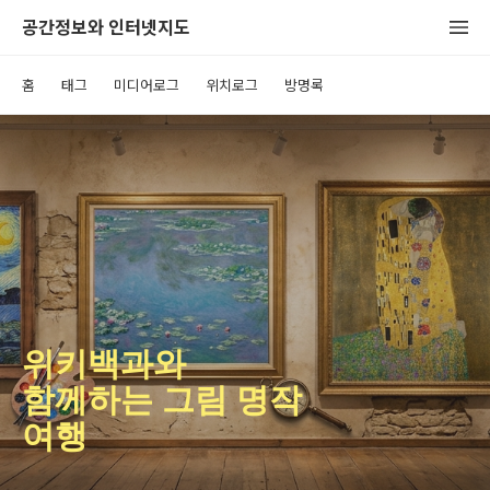
공간정보와 인터넷지도
홈
태그
미디어로그
위치로그
방명록
위키백과와
함께하는 그림 명작
여행