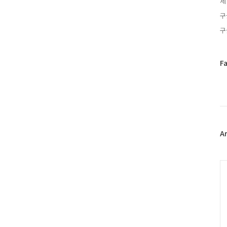
제
구
구
페
F
이
스
북
트
위
터
플
A
러
그
인
C