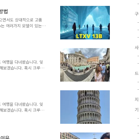
니다. 25km 니까 그다지
각이었습니다. 역까지 택시
 방법
 그러려고 했습니다. 그런데
구
 호객행위를 했습니다. 나
 낮으면서도 상대적으로 고품
폼페이 유적까지 가는 것보다
eo는 여러가지 모델이 있는
30억개로서 기존의 20억개의
더 프롬프트를 잘 따르면서도
트웨어LTXV 13B 모델의
서는 스테이블 디퓨전용 GUI
는 ComfyUI를 사용합니
방법 및 초보가이드를 확인하시
루즈 여행을 다녀왔습니다. 잊
.
해보겠습니다. 혹시 크루즈
드
 되었으면 좋겠습니다.콜로
차입니다. 크루즈는 치비타베
 치비타베키아에서 로마까지는
와 별로 차이가 나지 않는
도 피사와 마찬가지로 크루즈
지
. 이번엔 로마 시내를 순
루즈 여행을 다녀왔습니다. 잊
 수 있는 버스)도 제공해주는
해보겠습니다. 혹시 크루즈
 되었으면 좋겠습니다.피사
 라스페치아 항입니다. 피사와
 시청까지 거리(79km)라
고 움직이는 건 말도 안되
세이유