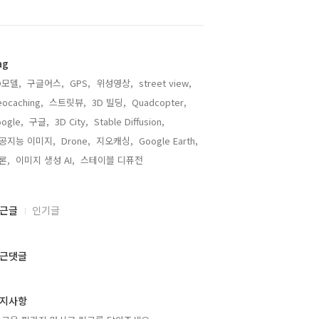
ag
D모델,
구글어스,
GPS,
위성영상,
street view,
ocaching,
스트릿뷰,
3D 빌딩,
Quadcopter,
ogle,
구글,
3D City,
Stable Diffusion,
공지능 이미지,
Drone,
지오캐싱,
Google Earth,
론,
이미지 생성 AI,
스테이블 디퓨전,
근글
인기글
근댓글
지사항