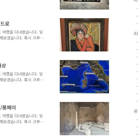
미
 되었으면 좋겠습니다.국립
 16일차입니다. 처음 서울
로 이동해서 마드리드는 공
막바지에 마드리드 관광을 하
리드로
만, 꼭 가야할 곳 두 곳은
소피아 예술센터는 19세기
루즈 여행을 다녀왔습니다. 잊
A
은 그 이전의 작품들이 전시
해보겠습니다. 혹시 크루즈
 되었으면 좋겠습니다.피키
조금 넘어서 크루즈에서 하선해
에 마드리드로 가는 고속열차
 맡기고 피카소 미술관으로
해상
품은 피카소가 말년에 바르셀
같은 것들이 많습니다. 유
루즈 여행을 다녀왔습니다. 잊
 작품입니다. 피카소는 어
해보겠습니다. 혹시 크루즈
 되었으면 좋겠습니다.5월
 날은 나폴리에서 바르셀로나
 선실내 TV에 나오는 크루
것과 비슷하네요. 현재 코르
리/폼페이
냥 방에서 쉬면서 짐을 정리
공
녁식사 후에는 뮤지컬 맘마미
루즈 여행을 다녀왔습니다. 잊
. 이 날은 30분 정도 일
해보겠습니다. 혹시 크루즈
 되었으면 좋겠습니다.폼페
는 나폴리 항에 기항했습니