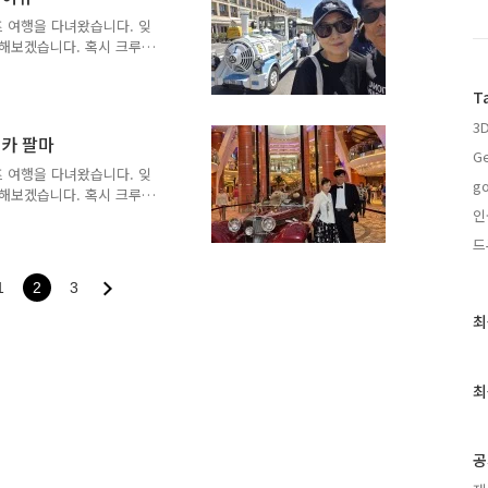
여 우리 부부만 크루즈사에
만 하는 옵션 관광인데 1
루즈 여행을 다녀왔습니다. 잊
6층에서 촬영한 라스페치아 항
해보겠습니다. 혹시 크루즈
 되었으면 좋겠습니다.라 마
3일, 10일차입니다. 마르
T
층에서 항구쪽으로 촬영한 파
3
물론 크기는 쨉이 안되지만
르카 팔마
지(아래쪽 깃발 많은 곳)로
Ge
 없고 터미널에 대기중인 택
루즈 여행을 다녀왔습니다. 잊
go
. 크루즈 선사에서 제공하는
해보겠습니다. 혹시 크루즈
 되었으면 좋겠습니다.벨베
인
월 12일, 9일차입니다.
드
200km 정도 떨어진 마요
요르카는 제주도의 2배 정
1
2
3
네덜란드, 독일 등 유럽에서
도시간 이동에 전혀 신경쓸
최
최
자고 일어나면 그 다음 도
근
글
과
최
인
기
글
공