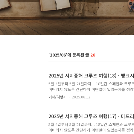
2025/06
26
2025년 서지중해 크루즈 여행(18) - 뱅크
5월 4일부터 5월 21일까지... 18일간 스페인과 크
어버리지 않도록 간단하게 어떤일이 있었는지를 정리
여행이나 자유여행을 준비하시는 분이 있다면 도움이
기타/여행기
2025.06.12
시 미술관톨레도의 문마드리드 왕궁5월 20일, 17일
니다. 비행기가 저녁 늦게라서 혹시 이번에도 체크아
에게 문의했는데 딱 잘라 거절하더군요. 그리고 혹시
2025년 서지중해 크루즈 여행(17) - 마드
봤는데도 아무 대답도 없고요. 이제까지 에어비앤비
가 없었는데 마지막에 약간 실망했습니다.그래서 먼저
5월 4일부터 5월 21일까지... 18일간 스페인과 크
있는지 확인해봤습니다. 인근 작은 호텔에도 문의했는
어버리지 않도록 간단하게 어떤일이 있었는지를 정리