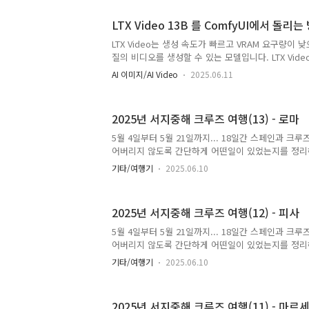
다. 나폴리 시내보다는 폼페이 관광을 우선 하기로 했습
멀지는 않네요.크루즈에서 내려서 우선 역으로 갈 생
LTX Video 13B 를 ComfyUI에서 돌리는
비는 20유로 정도 달라더군요. 너무 바가지이긴 한데
택시 운전사가 폼페이까지 70유로에 데려다 주겠다고
LTX Video는 생성 속도가 빠르고 VRAM 요구량이
폴리 역에 내려서 기차표를 사고 역까지 가서 다시 
질의 비디오를 생성할 수 있는 모델입니다. LTX Vid
그냥 택시타..
데, 오늘 소개시켜드리는 LTXV-13B는 매개변수가 1
AI 이미지/AI Video
2025.06.11
모델에 비해 6배나 커졌습니다. 즉 이론적으로는 좀
좋은 품질의 비디오를 생성할 수 있다는 것입니다.소프
장점따라하기설정 변경TeaCache소프트웨어이 글에
2025년 서지중해 크루즈 여행(13) - 로마
중에서도 제일 강력하며, 현재 거의 대세로 자리잡고 있
다. ComfyUI가 처음이시라면, 설치 및 기본 사용
5월 4일부터 5월 21일까지... 18일간 스페인과 크
기 바랍니다.LTXV 13B 모델의 장점LTXV 13B 모델은.
어버리지 않도록 간단하게 어떤일이 있었는지를 정리
여행이나 자유여행을 준비하시는 분이 있다면 도움이
기타/여행기
2025.06.10
세움바티칸 시티트레비 분수크루즈5월 15일, 12일
키아 항에 기항했습니다. 우리 목적지는 로마인데,
86km 떨어져 있네요. 거리상으로는 라스페치아-피사
2025년 서지중해 크루즈 여행(12) - 피사
데, 차를 타는 시간은 거의 2배가 걸렸습니다. 로마
선사에서 제공해주는 옵션 관광을 이용하기로 했습니다
5월 4일부터 5월 21일까지... 18일간 스페인과 크
환하는 Hop on and hop off(언제든지 내리고 탈
어버리지 않도록 간단하게 어떤일이 있었는지를 정리
상품..
여행이나 자유여행을 준비하시는 분이 있다면 도움이
기타/여행기
2025.06.10
아이스링크 공연5월 14일, 11일차입니다. 기항지는
는 76km 정도 떨어져 있으니까, 대략 평택항에서 서울
고 생각하면 될 것 같네요. 이 정도 거리를 택시를 타
2025년 서지중해 크루즈 여행(11) - 마르