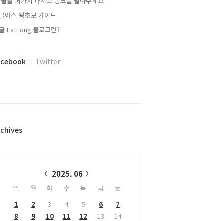
 글을 퍼가지 마시고 링크를 달아주세요
글어스 왕초보 가이드
글 LatLong 블로그란?
acebook
Twitter
rchives
alendar
2025. 06
일
월
화
수
목
금
토
1
2
3
4
5
6
7
8
9
10
11
12
13
14