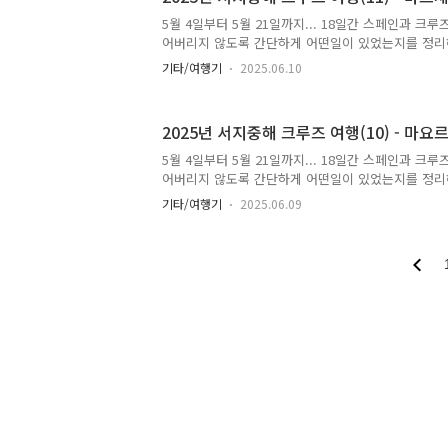
고, 게다가 같이 간 처제가 몸이 안좋아 쉬겠다고 하
서 제공한 옵션으로 (아무 것도 없이 그냥 태워다 주기
5월 4일부터 5월 21일까지... 18일간 스페인과 크
인당 84 달러입니다) 다녀오기로 했습니다. 먼저 1
어버리지 않도록 간단하게 어떤일이 있었는지를 정리
구..
여행이나 자유여행을 준비하시는 분이 있다면 도움이
기타/여행기
2025.06.10
이어 성당코끼리 열차노트르담 드 라 가르드 성당5월 1
세이유 항에 도착했습니다. 아래는 아침 식사후 16
노라마입니다. 안쪽에도 다른 크루즈 선이 있네요. 
2025년 서지중해 크루즈 여행(10) - 마요
요.마르세이유 크루즈 터미널(위쪽 노란 별)은 구 시가
부터 8km 정도 떨어져 있습니다. 그래서 걸을 수는
5월 4일부터 5월 21일까지... 18일간 스페인과 크
시를 타고 이동했습니다. 택시비는 대략 25유로 정도
어버리지 않도록 간단하게 어떤일이 있었는지를 정리
셔틀버..
여행이나 자유여행을 준비하시는 분이 있다면 도움이
기타/여행기
2025.06.09
르 성구시가지마요르카 산타마리아 바실리카사진 촬영5
본격적인 크루즈 여행 첫날, 바르셀로나에서 남쪽으로 
르카 섬에서 가장 큰 도시인 팔마에 도착했습니다. 마
도되는 섬으로, 지중해에서 일곱번째 섬인데, 영국, 
유명한 휴양지라고 합니다.크루즈의 장점 중 최고는 
필요가 없다는 것입니다. 저녁 먹고 쇼보고 놀다가 잠
시에 도착하니..