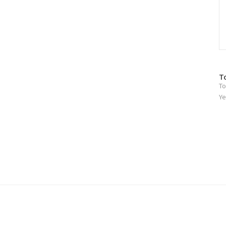
방
T
To
문
자
Ye
수