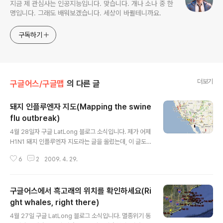
지금 제 관심사는 인공지능입니다. 맞습니다. 개나 소나 중 한
명입니다. 그래도 배워보겠습니다. 세상이 바뀔테니까요.
구독하기
더보기
구글어스/구글맵
의 다른 글
돼지 인플루엔자 지도(Mapping the swine
flu outbreak)
글 내용
4월 28일자 구글 LatLong 블로그 소식입니다. 제가 어제
H1N1 돼지 인플루엔자 지도라는 글을 올렸는데, 이 글도
동일한 내용을 담고 있습니다. HealthMap.org의 지도와
6
2
2009. 4. 29.
Dr. Henry Niman의 지도는 제 글에서도 소개를 드렸구
요. 그런데, 니만 박사의 지도는 별로 업데이트가 안되는 것
같네요. 우리나라쪽도 의심환자 1명이 있는데 추가되지 않
구글어스에서 흑고래의 위치를 확인하세요(Ri
고 있습니다. 현재 여러가지 지도를 비교해 보니, 영국에서
컴퓨터 공학을 전공하는 분이 만든 내지도가 제일 많은 정
ght whales, right there)
글 내용
보를 담고 있는 듯 합니다. 아래는 샌프란시스코에서 멕시
4월 27일 구글 LatLong 블로그 소식입니다. 멸종위기 동
코 북부쪽을 확대한 모습인데, 어제 글을 쓸 때만 해도 없었