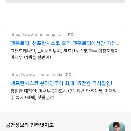
https://www.athometrip.com
광고
앳홈트립, 샌프란시스코 오직 앳홈트립에서만 가능
한
그랜드캐니언, LA 시티투어, 샌프란시스코 필수 입장지까지
미서부 여행을 한번에!
http://www.onlinetour.co.kr
광고
샌프란시스코,온라인투어 최대 15만원 즉시할인!
광활한 대자연! 미서부 3대도시+7대캐년 단독상품, 미국일
주 특가+혜택, 핫플일정
로그 정보
공간정보와 인터넷지도