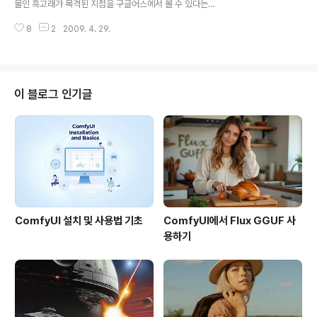
물인 흑고래가 목격된 지점을 구글어스에서 볼 수 있다는
던, 샌프란시스코 주변에도 의심환자 및 진성환자가 생긴
내용입니다. 흑고래(Right Whale)에 관한 자세한 내용은
모양입니다. 이번엔 Where 2.0에 갈 수 있으려나... ..
8
2
2009. 4. 29.
브리태니커 백과사전을 보시면 되는데요, 죽으면 떠오르는
특성이 있어 쉽게 사냥할 수 있고, 기름, 강하고 길며 탄력
있는 수염 때문에 남획되어 거의 사라질 뻔 했다는 이야기
가 있네요. 이처럼 흑고래의 위치를 표시하는 것은 흑고래
와 선박의 충돌사고를 미연에 방지하고자 하는 목적이라고
이 블로그 인기글
합니다. 충돌사고가 발생한다면 인간이나 고래나 피해를
받는 건 마찬가지일테니까요. . 이 KML 파일을 실행시키면
아래 그림처럼 흑고래가 목격된 지점을 구글어스에서 직접
보실 수 있습니다. 특히 미국 동북부에서 제일 많이 서식하
고 있나봅니다. 고래..
ComfyUI 설치 및 사용법 기초
ComfyUI에서 Flux GGUF 사
용하기