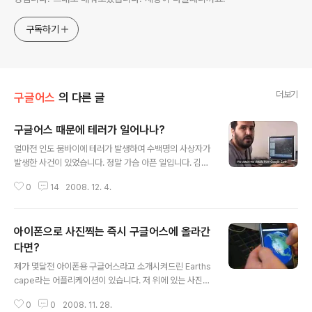
구독하기
더보기
구글어스
의 다른 글
구글어스 때문에 테러가 일어나나?
글 내용
얼마전 인도 뭄바이에 테러가 발생하여 수백명의 사상자가
발생한 사건이 있었습니다. 정말 가슴 아픈 일입니다. 김구
선생님을 테러리스트라고 하는 미친 원숭이놈들은 정말 밉
0
14
2008. 12. 4.
지만, 그래도 테러는 있어서는 안된다고 생각합니다. 그런
데, 이런 테러가 발생할 때마다, 꼭 그 배경에 구글어스가
있다는 이야기를 하는 분들이 있습니다. 예를 들어 팔레스
아이폰으로 사진찍는 즉시 구글어스에 올라간
타인 테러리스트들이 이스라엘을 공격할 때 구글어스를 사
용했다는 등의 이야기입니다. 이번에도 아니나 다를까 그
다면?
글 내용
런 논조의 기사들이 많이 올라왔습니다. 조선일보가 대표
제가 몇달전 아이폰용 구글어스라고 소개시켜드린 Earths
적이고요, 네이버 뉴스에서 "뭄바이 테러 구글어스"로 검색
cape라는 어플리케이션이 있습니다. 저 위에 있는 사진이
해보면 아주 많습니다. 그리고, 뭄바이 테러에 사용된 구글
바로 Earthscape로서, 5월 말에 최초로 소개시켜드렸고,
어스라는 글이 다음블로거뉴스 베스트에 올라온 것으로 봐
0
0
2008. 11. 28.
8월말에 정식으로 릴리즈되었습니다. 그때 가격이 $9.9