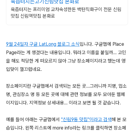
육즙터지는고기신림맛집 본화로
육즙터지는 프리미엄 교차숙성한돈 백탄직화구이 전문 신림
맛집 신림역맛집 본화로
9월 24일자 구글 LatLong 블로그 소식
입니다. 구글맵에 Place
Page라는 게 생겼다는 내용입니다. 뭐라고 이름을 붙일까... 고민
을 해도 적당한 게 떠오르지 않아 그냥 장소페이지라고 했는데 영
입맞이 껄끄럽네요.
장소페이지란 구글맵에서 검색되는 모든 곳...그러니까 지명, 업소
명, 관심장소 명 등 모든 곳에 대해 관련 정보를 모두 모아둔 웹페
이지입니다. 지역정보 상세내용... 이라고 보면 될 것 같습니다.
예를 들어 아래는 구글맵에서
"신림9동 맛집"이라고 검색
해 본 모
습입니다. 왼쪽 리스트에 more info라는 링크를 클릭하면 장소페