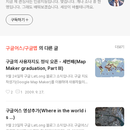
지금 제 관심사는 인공지능입니다. 맞습니다. 개나 소나 중 한
명입니다. 그래도 배워보겠습니다. 세상이 바뀔테니까요.
구독하기
더보기
구글어스/구글맵
의 다른 글
구글의 사용자지도 정식 오픈 - 세번째(Map
Maker graduation, Part III)
글 내용
9월 24일자 구글 LatLong 블로그 소식입니다. 구글 지도
작성기(Google Map Maker)를 이용하여 사용자들의
참여로 제작된 19개 지역의 지도가 구글맵에 정식으로 릴
2
1
2009. 9. 27.
리즈 된다는 소식입니다. 우리나라는 구글 지도작성기를
사용할 수 없지만, 여기에 들어가 보시면 주로 아프리카 동
남아시아, 중남미 등 후진국에서는 지도작성기를 사용해
구글어스 영상추가(Where in the world i
사용자들이 자기 동네의 지도를 올릴 수 있습니다. 이렇게
만들어진 지도는 2009년 2월 16개국 지도가 구글맵에서
s ...)
글 내용
서비스되었고, 또 6월에는 64개국/지역에서 정식으로 서
9월 23일자 구글 LatLong 블로그 소식입니다. 구글어스/
비스되었는데, 이번에 19개지역 +11개 지역의 데이터가