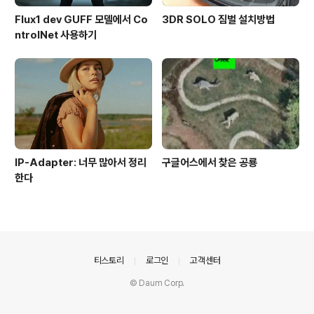
Flux1 dev GUFF 모델에서 Co
3DR SOLO 짐벌 설치방법
ntrolNet 사용하기
IP-Adapter: 너무 많아서 정리
구글어스에서 찾은 공룡
한다
의안내
티스토리
로그인
고객센터
© Daum Corp.