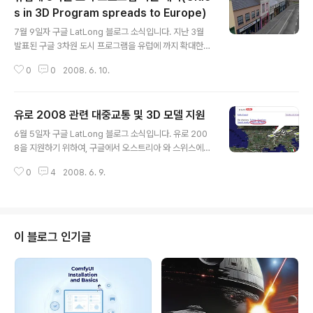
s in 3D Program spreads to Europe)
글 내용
7월 9일자 구글 LatLong 블로그 소식입니다. 지난 3월
발표된 구글 3차원 도시 프로그램을 유럽에 까지 확대한다
는 내용입니다. 3차원 도시 프로그램(Cities in 3D Prog
0
0
2008. 6. 10.
ram)이란, 구글에서 가상 3차원도시를 구축하고자 하는
지방자치단체가 구글어스에 3D 모델을 쉽게 올릴 수 있도
록 도와 주는 프로그램입니다. 즉, 예를 들어 서울시에서 자
유로 2008 관련 대중교통 및 3D 모델 지원
체적으로 제작한 3D 모델을 구글어스에 올리고자 할 경우,
글 내용
과거에는 구글 3D 이미지갤러리(Warehouse)에 올리는
6월 5일자 구글 LatLong 블로그 소식입니다. 유로 200
방법뿐이 없었지만, 구글과 직접 협의할 수 있는 통로가 열
8을 지원하기 위하여, 구글에서 오스트리아 와 스위스에
렸다는 것입니다. 물론 아직까지 우리나라는 3차원 도시
구글대중교통정보를 추가하였다는 내용입니다. 구글대중
프로그램의 적용대상은 아닙니다. 아래 원문을 읽어보시
0
4
2008. 6. 9.
교통정보에는 현재, 미국, 유럽 및 캐나다의 주요도시들에
면, 제가 예전에 구글어스에서 가장 멋진 3차원 도시라는
대한 대중교통정보가 들어 있습니다. 정류장의 위치, 지나
글에서 소개시..
가는 노선 외에도 시각표도 들어 있고, 대중교통정보를 기
반으로 경로탐색을 할 수도 있습니다. 물론 구글맵에서도
서비스되고요. 아울러 유로 2008이 거행되는 8개의 경기
이 블로그 인기글
장을 3D 건물로 제작하여 구글어스에서 서비스한다는 내
용도 있습니다. (참고 : 구글 유로 2008 팬 지도) 8개의 경
기장을 구글어스에서 찾아가시려면 정확한 위치를 알고 계
신 분들외에는 상당히 까다롭습니다. 그래서 제가 위치를
모아 Euro 2008 경기장 지도..