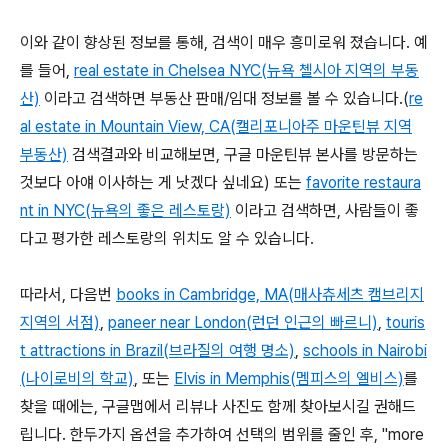
이와 같이 향상된 정보를 통해, 검색이 매우 흥미로워 졌습니다. 예
를 들어,
real estate in Chelsea NYC(뉴욕 첼시아 지역의 부동
산)
이라고 검색하면 부동산 판매/임대 정보를 볼 수 있습니다.(
re
al estate in Mountain View, CA(캘리포니아주 마운틴뷰 지역
부동산)
검색결과와 비교해보면, 구글 마운틴뷰 본사를 방문하는
것보다 아얘 이사하는 게 낫겠다 싶네요) 또는
favorite restaura
nt in NYC(뉴욕의 좋은 레스토랑)
이라고 검색하면, 사람들이 좋
다고 평가한 레스토랑의 위치도 알 수 있습니다.
따라서, 다음번
books in Cambridge, MA(매사츄세츠 캠브리지
지역의 서점)
,
paneer near London(런던 인근의 빠르니)
,
touris
t attractions in Brazil(브라질의 여행 명소)
,
schools in Nairobi
(나이로비의 학교)
, 또는
Elvis in Memphis(멤피스의 엘비스)
를
찾을 때에는, 구글맵에서 리뷰나 사진도 함께 찾아보시길 권해드
립니다. 한두가지 옵션을 추가하여 선택의 범위를 줄인 후, "more