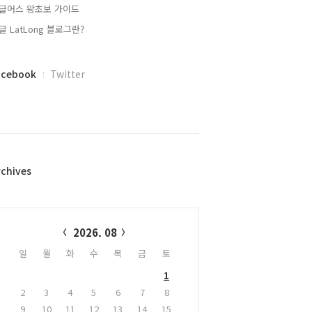
글어스 왕초보 가이드
글 LatLong 블로그란?
acebook
Twitter
rchives
alendar
2026. 08
일
월
화
수
목
금
토
1
2
3
4
5
6
7
8
9
10
11
12
13
14
15