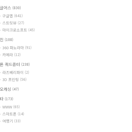
글어스
(830)
구글맵
(641)
스트릿뷰
(27)
마이크로소프트
(45)
사진
(108)
360 파노라마
(91)
카메라
(12)
론 쿼드콥터
(238)
라즈베리파이
(2)
3D 프린팅
(56)
오캐싱
(47)
기타
(173)
WWW
(65)
스마트폰
(14)
여행기
(33)