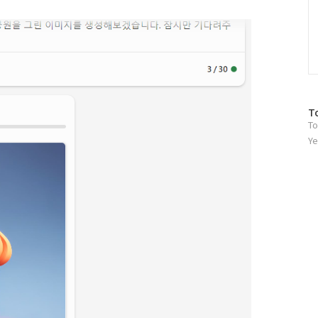
방
T
To
문
자
Ye
수