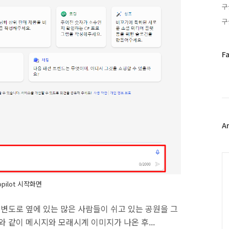
구
구
페
F
이
스
북
트
위
터
플
A
러
그
인
C
opilot 시작화면
강변도로 옆에 있는 많은 사람들이 쉬고 있는 공원을 그
 같이 메시지와 모래시계 이미지가 나온 후...