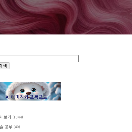
체보기
(1944)
술 공부
(40)