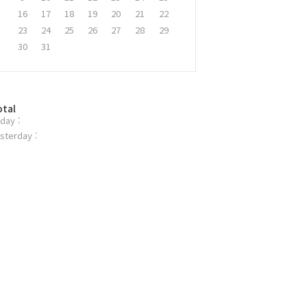
16
17
18
19
20
21
22
23
24
25
26
27
28
29
30
31
otal
day :
sterday :