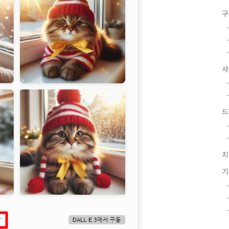
구
드
지