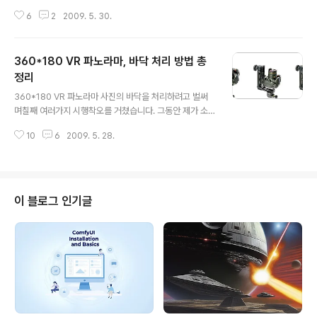
겁니다. 제가 처음 촬영하기 시작한 게 올해 1월달이니, 사
6
2
2009. 5. 30.
실 완벽 촬영 처리 가이드를 쓴다는 게 말은 안됩니다. 그렇
지만, 그동안 여러가지로 좌충우돌하면서 나름대로의 노하
우가 생겨서, 이번 Where 2.0 출장에서는 상당한 양의 V
360*180 VR 파노라마, 바닥 처리 방법 총
R 파노라마를 (그런대로 좋은 품질로) 촬영할 수 있었습니
다. 그래서... 제가 예전에 써둔, 360*180 VR 파노라마 촬
정리
글 내용
영방법을 보완하고, 제 나름대로의 노하우를 정리하려고
360*180 VR 파노라마 사진의 바닥을 처리하려고 벌써
합니다. 아... 여기에서 말하는 완벽한 촬영 가이드란, 바닥
며칠째 여러가지 시행착오를 거쳤습니다. 그동안 제가 소
을 감쪽같이 처리해서 깨끗히 마무리한 사진을 의미합니
개한 방법을 소개 드리면, 일단 로고로 대체하는 방법, 포토
다. 바닥을 처리하는 방법으로는 로고로 대체하는 방법, 포
10
6
2009. 5. 28.
샵 레이어 만으로 처리하는 방법, 그리고, 바닥을 중앙으로
토샵으로..
옮겨 편집하는 방법 등 3가지 입니다. 가장 간단하기는 로
고로 대체하는 방법입니다. 미리 만들어둔 로고로 간단히
덮어쓰기만 하니까 시간으로 따지면 한 10분 정도면 충분
합니다. 아래는 얼마전 라스베이거스 출장갔을 때 촬영한
이 블로그 인기글
사진중의 하나입니다. 데스밸리에 있는 황금의 계곡(Gold
en Canyon)을 촬영한 것인데, 바닥을 로고로 처리해서
새로 올렸습니다. Golden Cannyon, Death Valley in
USA 2,3번째 방법은 어떤 방법을 사용하든 시간이 많이
걸립니..