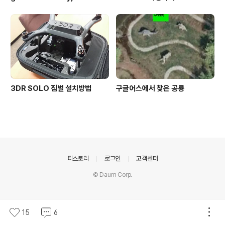
3DR SOLO 짐벌 설치방법
구글어스에서 찾은 공룡
의안내
티스토리
로그인
고객센터
© Daum Corp.
15
6