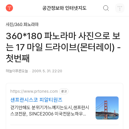
검색하기
공간정보와 인터넷지도
티스토리
사진/360 파노라마
360*180 파노라마 사진으로 보
는 17 마일 드라이브(몬터레이) -
첫번째
하늘이푸른오늘
2009. 5. 31. 22:20
https://www.prtones.com
광고
샌프란시스코 피알티원즈
걷기만해도 분위기가느껴지는도시,샌프란시
스코전문, SINCE2006 미국전문노하우
Secret Receipe by PRTONES