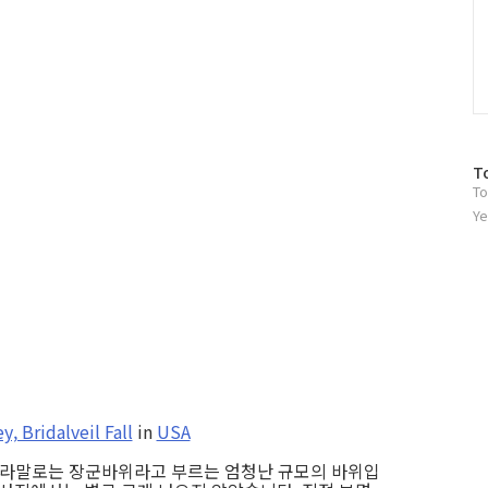
방
T
To
문
자
Ye
수
y, Bridalveil Fall
in
USA
 우리나라말로는 장군바위라고 부르는 엄청난 규모의 바위입