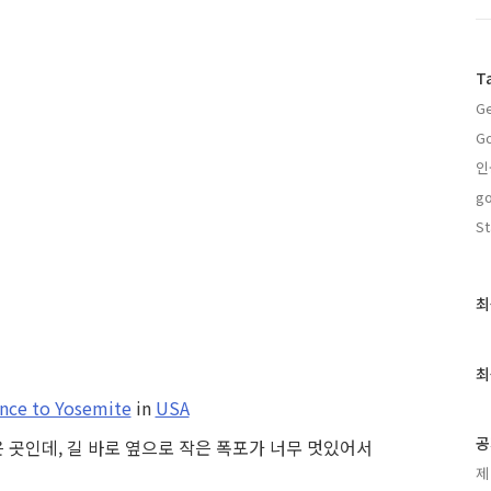
T
Ge
Go
인
go
St
최
최
근
글
과
최
인
nce to Yosemite
in
USA
기
글
공
 곳인데, 길 바로 옆으로 작은 폭포가 너무 멋있어서
제