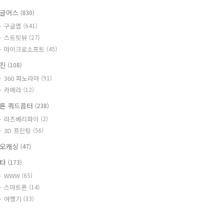
글어스
(830)
구글맵
(641)
스트릿뷰
(27)
마이크로소프트
(45)
사진
(108)
360 파노라마
(91)
카메라
(12)
론 쿼드콥터
(238)
라즈베리파이
(2)
3D 프린팅
(56)
오캐싱
(47)
기타
(173)
WWW
(65)
스마트폰
(14)
여행기
(33)