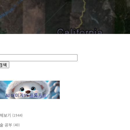
체보기
(1944)
술 공부
(40)