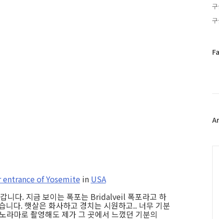
구
구
페
F
이
스
북
트
위
터
플
A
러
그
인
C
r entrance of Yosemite
in
USA
. 지금 보이는 폭포는 Bridalveil 폭포라고 하
습니다. 햇살은 화사하고 경치는 시원하고.. 너무 기분
0 파노라마로 촬영해도 제가 그 곳에서 느꼈던 기분의