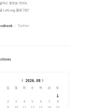
글어스 왕초보 가이드
글 LatLong 블로그란?
acebook
Twitter
rchives
alendar
2026. 08
일
월
화
수
목
금
토
1
2
3
4
5
6
7
8
9
10
11
12
13
14
15