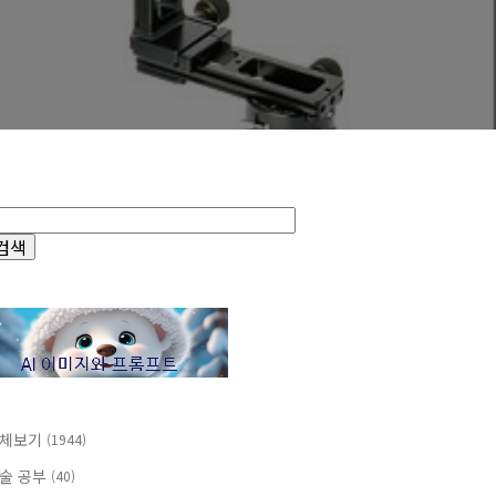
체보기
(1944)
술 공부
(40)