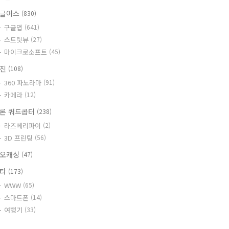
글어스
(830)
구글맵
(641)
스트릿뷰
(27)
마이크로소프트
(45)
사진
(108)
360 파노라마
(91)
카메라
(12)
론 쿼드콥터
(238)
라즈베리파이
(2)
3D 프린팅
(56)
오캐싱
(47)
기타
(173)
WWW
(65)
스마트폰
(14)
여행기
(33)