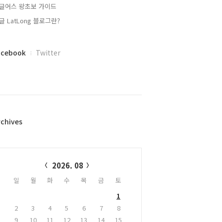
글어스 왕초보 가이드
글 LatLong 블로그란?
acebook
Twitter
rchives
alendar
2026. 08
일
월
화
수
목
금
토
1
2
3
4
5
6
7
8
9
10
11
12
13
14
15