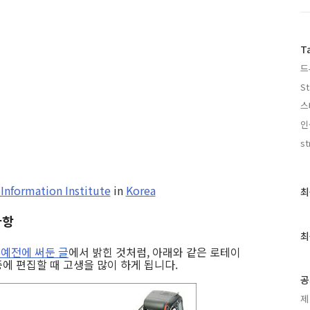
T
드
St
스
인
st
Information Institute
in
Korea
최
최
근
사항
글
과
최
인
 예전에 써둔 글
에서 밝힌 것처럼, 아래와 같은 로테이
기
에 편집할 때 고생을 많이 하게 됩니다.
글
공
제