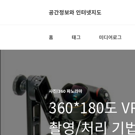
공간정보와 인터넷지도
홈
태그
미디어로그
사진/360 파노라마
360*180도 
촬영/처리 기