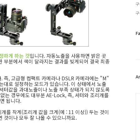
구
구
페
F
이
스
북
정하게 하는 것
입니다. 자동노출을 사용하면 밝은 곳
트
한 부분에서 색이 달라지는 결과를 빚게되어 결국 최종
위
터
플
A
. 즉, 고급형 컴팩트 카메라나 DSLR 카메라에는 "M"
러
하는대로 설정하는 모드가 있습니다. 이 상태에서 노출
 셔터값을 과대노출이나 노출 부족 상태가 되지 않도록
그
없는 경우에도 대부분 AE-Lock, 즉, 셔터와 조리개를
인
C
면 됩니다.
개를 작게(조리개 값을 크게(예 : 11 이상)) 두는 것이
 것이나 모두 잘 나올 수 있으니까요.