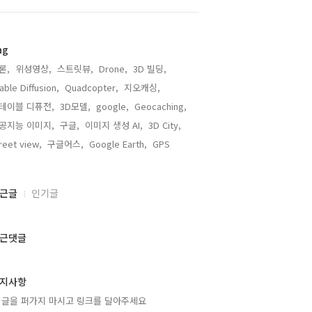
ag
론,
위성영상,
스트릿뷰,
Drone,
3D 빌딩,
able Diffusion,
Quadcopter,
지오캐싱,
테이블 디퓨전,
3D모델,
google,
Geocaching,
공지능 이미지,
구글,
이미지 생성 AI,
3D City,
reet view,
구글어스,
Google Earth,
GPS,
근글
인기글
근댓글
지사항
 글을 퍼가지 마시고 링크를 달아주세요