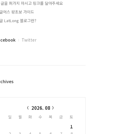
 글을 퍼가지 마시고 링크를 달아주세요
글어스 왕초보 가이드
글 LatLong 블로그란?
acebook
Twitter
rchives
alendar
2026. 08
일
월
화
수
목
금
토
1
2
3
4
5
6
7
8