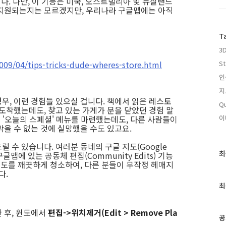
다. 다만, 이 기능은 미국, 오스트랠리아 및 뉴질랜드
 지원되는지는 모르겠지만, 우리나라 구글맵에는 아직
T
3
009/04/tips-tricks-dude-wheres-store.html
St
인
지
우, 이런 경험들 있으실 겁니다. 책에서 읽은 레스토
Qu
도착했는데도, 찾고 있는 가게가 문을 닫았던 경험 말
진 '오늘의 스페셜' 메뉴를 마련했는데도, 다른 사람들이
이
을 수 없는 것에 실망했을 수도 있고요.
 수 있습니다. 여러분 동네의 구글 지도(Google
최
최
글맵에 있는 공동체 편집(Community Edits) 기능
근
지도를 깨끗하게 청소하여, 다른 분들이 무작정 헤매지
다.
글
과
최
인
기
 후, 윈도에서
편집->위치제거(Edit > Remove Pla
글
공