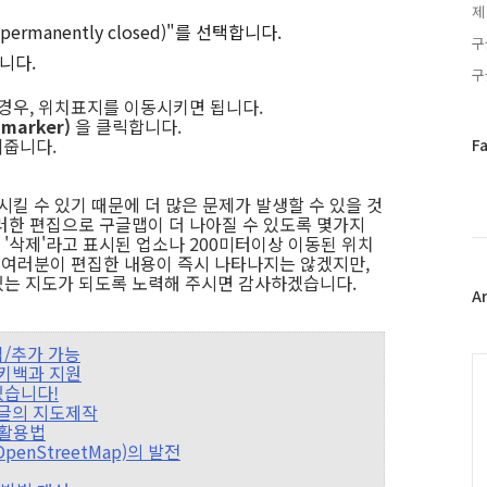
제
ermanently closed)"를 선택합니다.
구
니다.
구
 경우, 위치표지를 이동시키면 됩니다.
marker)
을 클릭합니다.
겨줍니다.
페
F
이
스
시킬 수 있기 때문에 더 많은 문제가 발생할 수 있을 것
북
러한 편집으로 구글맵이 더 나아질 수 있도록 몇가지
트
'삭제'라고 표시된 업소나 200미터이상 이동된 위치
위
, 여러분이 편집한 내용이 즉시 나타나지는 않겠지만,
터
있는 지도가 되도록 노력해 주시면 감사하겠습니다.
플
A
러
그
편집/추가 가능
인
C
위키백과 지원
 있습니다!
 구글의 지도제작
% 활용법
OpenStreetMap)의 발전