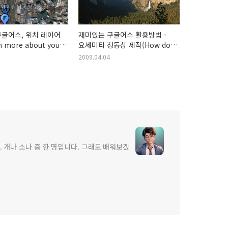
글어스, 위치 레이어
재미있는 구글어스 활용방법 -
 more about your
요세미티 청동상 제작(How do
ngs with your
you geo? Share your story!)
2009.04.04
 개나 소나 중 한 명입니다. 그래도 배워보겠