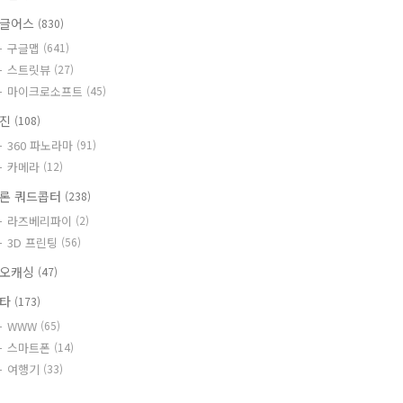
글어스
(830)
구글맵
(641)
스트릿뷰
(27)
마이크로소프트
(45)
사진
(108)
360 파노라마
(91)
카메라
(12)
론 쿼드콥터
(238)
라즈베리파이
(2)
3D 프린팅
(56)
오캐싱
(47)
기타
(173)
WWW
(65)
스마트폰
(14)
여행기
(33)