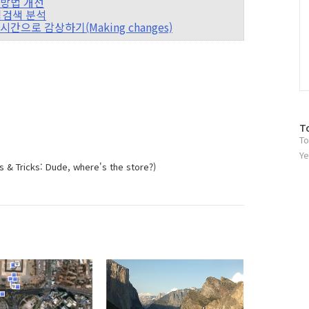
표시방법 개선
지역검색 분석
시간으로 감상하기(Making changes)
방
T
To
문
자
Ye
icks: Dude, where's the store?)
수