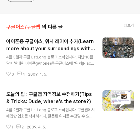
더보기
구글어스/구글맵
의 다른 글
아이폰용 구글어스, 위치 레이어 추가(Learn
more about your surroundings with y
글 내용
our iPhone)
4월 3일자 구글 LatLong 블로그 소식입니다. 지난 10월
말에 발매된 아이폰(iPhone)용 구글어스에 "위치(Place
s) 레이어가 추가되었다는 내용입니다. 위치(Places) 레
0
4
2009. 4. 5.
이어는 원래 구글어스(Google Earth)의 기본 레이어중
의 하나로서, 어떤 지점에 대한 정보를 종합적으로 보여주
는 레이어입니다. 이번 레이어 추가의 효과를 보기 위해, 예
오늘의 팁 : 구글맵 지역정보 수정하기(Tips
전 아이폰용 구글어스를 사용해보니~라는 글에서 보여드
린 것과 동일한 화면을 보여드리겠습니다. 아래 제가 가지
& Tricks: Dude, where's the store?)
글 내용
고 있는 아이팟터치(iPod Touch)에서 "세종문화회관"으
4월 2일자 구글 LatLong 블로그 소식입니다. 구글맵에서
로 검색한 결과로, 좌측 그림은 예전 글에서 캡처한 화면이
폐업한 업소를 삭제하거나, 잘못된 위치를 수정할 수 있다
고, 오른쪽은 이번에 캡처해 본 모습입니다. 윗 그림을 보시
는 내용입니다. 어떤 지역에 사는 사람들이 그 지역에 대해
면, 검색 결과(풍선도움말)이 달라지는 등 약간의 변화는
1
2
2009. 4. 5.
서는 전문가라고 할 수 있습니다. 그 사람들이 직접 참여하
보입니다...
여 정보를 수정하도록 하는 것은, 그런 의미에서 타당성이