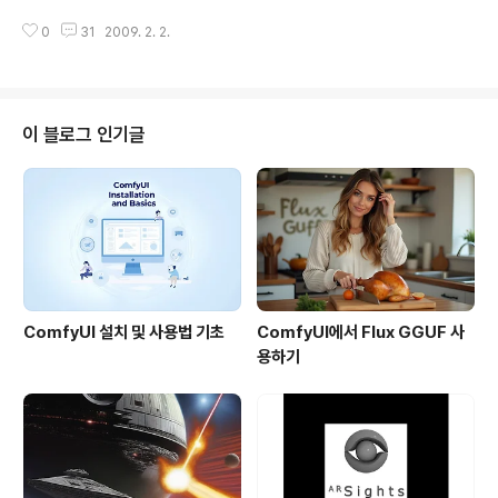
분이고, 빨간 동그라미를 쳐둔 부분이 메일을 발송한 위치
지도는 전국 50cm급 항공사진 서비스인 스카이뷰(SkyVi
로 자동으로 붙은 것입니다. 물론 저는 서울에 있습니다만,
0
31
2009. 2. 2.
ew)와 서울 주요 도로를 대상으로 한 실사 거리지도 서비
우리회사가 내부 ip를 사용하기 때문인지 호놀롤루에 있다
스인 로드뷰(RoadView)를 서비스하고 있습니다. 네이버
고 나오네요..
지도는 서비스 개시는 조금 빨랐지만, 50cm 급 항공사진
은 서울 지역만 서비스하고, 나머지 지역은 2m 급 위성사
진을 서비스하고 있습니다. 기타, 야후 거기지도는 서울 및
이 블로그 인기글
6대 광역시를 대상으로 60cm급 위성영상을 서비스하고
있고, 구글맵은 전국 약 40%? 지역을 대상으로 60cm급
위성영상을 2미터급으로 떨어뜨려서 서비스하는 중이며,
파란지도는 지오피스에서 만든 경사사진을 1미터급?까지
만 서비스하고 있고요. 이처럼 ..
ComfyUI 설치 및 사용법 기초
ComfyUI에서 Flux GGUF 사
용하기