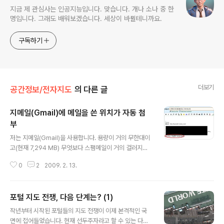
지금 제 관심사는 인공지능입니다. 맞습니다. 개나 소나 중 한
명입니다. 그래도 배워보겠습니다. 세상이 바뀔테니까요.
구독하기
더보기
공간정보/전자지도
의 다른 글
지메일(Gmail)에 메일을 쓴 위치가 자동 첨
부
글 내용
저는 지메일(Gmail)을 사용합니다. 용량이 거의 무한대이
고(현재 7,294 MB) 무엇보다 스팸메일이 거의 걸러지기
때문입니다. 그런데, 이번에 지메일 서명에 위치를 자동으
0
2
2009. 2. 13.
로 붙여주는 기능이 추가되었다고 해서, 테스트를 해봤습
니다. (via Mapperz) 즉, 제가 메일을 쓰면, 메일 맨아래
에 자동적으로 붙는 서명(Signature)에 아래와 같이 내가
포털 지도 전쟁, 다음 단계는? (1)
어디에서 메일을 쓰는지 자동으로 붙여주는 기능입니다.
글 내용
(이 기능에 대한 자세한 내용은 Gmail 공식블로그를 참고
작년부터 시작된 포털들의 지도 전쟁이 이제 본격적인 국
하시기 바랍니다.) 지운 부분은 제가 원래 사용하는 서명부
면에 접어들었습니다. 현재 선두주자라고 할 수 있는 다음