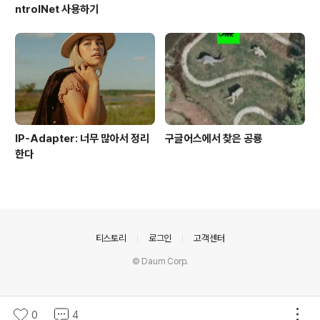
ntrolNet 사용하기
IP-Adapter: 너무 많아서 정리
구글어스에서 찾은 공룡
한다
의안내
티스토리
로그인
고객센터
© Daum Corp.
0
4