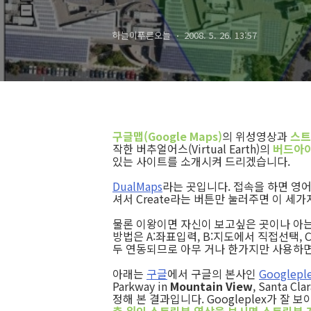
하늘이푸른오늘
2008. 5. 26. 13:57
구글맵(Google Maps)
의 위성영상과
스트릿
작한 버추얼어스(Virtual Earth)의
버드아이뷰
있는 사이트를 소개시켜 드리겠습니다.
DualMaps
라는 곳입니다. 접속을 하면 영
셔서 Create라는 버튼만 눌러주면 이 세가
물론 이왕이면 자신이 보고싶은 곳이나 아는
방법은 A:좌표입력, B:지도에서 직접선택, 
두 연동되므로 아무 거나 한가지만 사용하면
아래는
구글
에서 구글의 본사인
Googlep
Parkway in
Mountain View
, Santa C
정해 본 결과입니다. Googleplex가 잘 