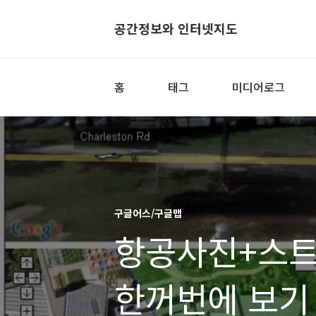
공간정보와 인터넷지도
홈
태그
미디어로그
구글어스/구글맵
항공사진+스
한꺼번에 보기