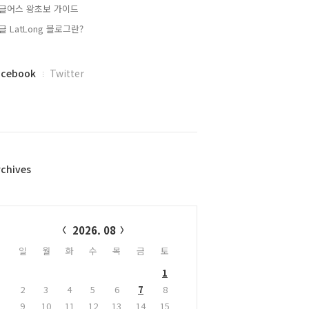
글어스 왕초보 가이드
글 LatLong 블로그란?
acebook
Twitter
rchives
alendar
2026. 08
일
월
화
수
목
금
토
1
2
3
4
5
6
7
8
9
10
11
12
13
14
15