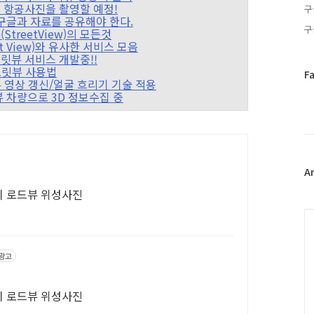
 직접 항공사진을 촬영할 예정!
구
S는 구글과 자료를 공유해야 한다.
구
(StreetView)의 모든것
eet View)와 유사한 서비스 모음
스트릿뷰 서비스 개발중!!
 스트릿뷰 사용법
페
F
스트릿뷰 영상 갱신/얼굴 흐리기 기술 적용
이
트릿뷰 차량으로 3D 정보수집 중
스
북
트
위
터
플
A
러
설치 로드뷰 위성사진
그
인
C
광고
설치 로드뷰 위성사진