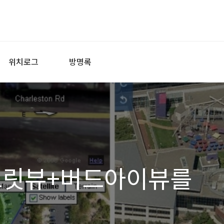
위치로그
방명록
트릿뷰+버드아이뷰를