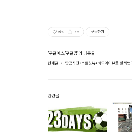
공감
구독하기
'구글어스/구글맵'의 다른글
현재글
항공사진+스트릿뷰+버드아이뷰를 한꺼번
관련글