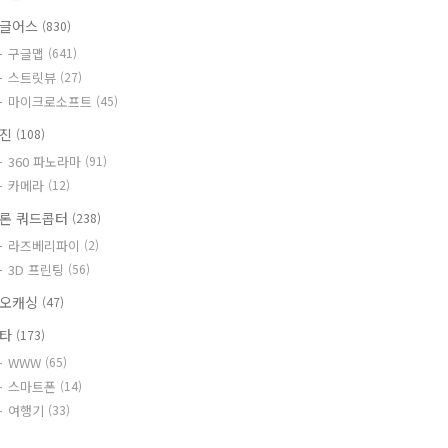
글어스
(830)
구글맵
(641)
스트릿뷰
(27)
마이크로소프트
(45)
사진
(108)
360 파노라마
(91)
카메라
(12)
론 쿼드콥터
(238)
라즈베리파이
(2)
3D 프린팅
(56)
오캐싱
(47)
기타
(173)
WWW
(65)
스마트폰
(14)
여행기
(33)