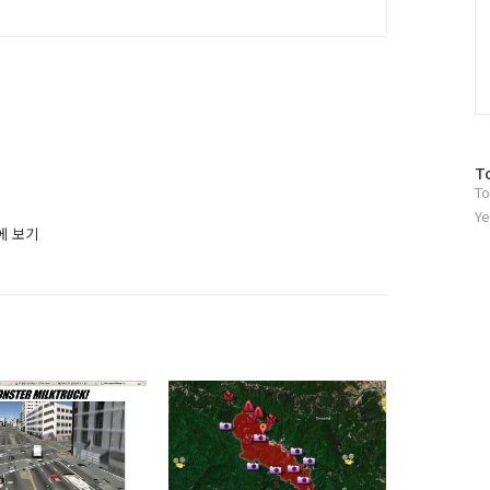
방
T
To
문
자
Ye
에 보기
수