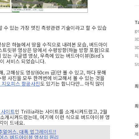
T
 수 있는 가장 멋진 측량관련 기술이라고 할 수 있습
go
3D
상은 하늘에서 땅을 수직으로 내려본 모습, 버드아이
3
스트릿뷰 영상은 땅에서 수평방향(하늘 방향 포함)으로
있는 구글맵 영상, 우측에 있는 버드아이뷰(Bird's
지
영상이 서비스 되었습니다.
St
고해상도 영상(60cm 급)만 볼 수 있고, 하다 못해
수평 사진을 모두 한꺼번에 비교해서 볼 수 있는 것을
 지오피스 항공사진
도 있기는 합니다만... 아직 많이
최
최
근
글
과
최
인
 사이트
인 Trillia라는 사이트를 소개시켜드렸고, 2월
 소개시켜드렸는데, 여기에 이런 식으로 버드아이뷰 영
기
각이 드네요.
글
공
 버추얼어스, 대폭 업그레이드!!
제
버추얼어스 버드아이뷰 영상의 원리