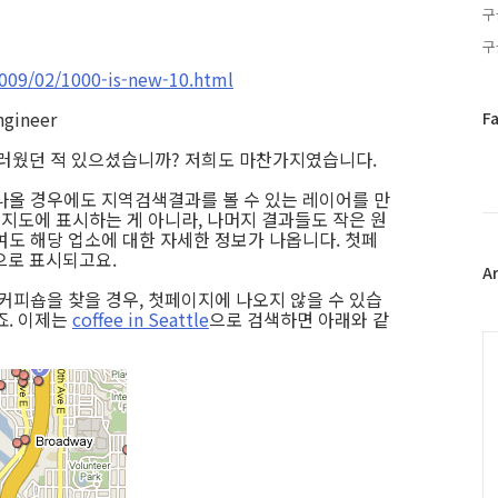
구
구
2009/02/1000-is-new-10.html
페
ngineer
F
이
스러웠던 적 있으셨습니까? 저희도 마찬가지였습니다.
스
북
나올 경우에도 지역검색결과를 볼 수 있는 레이어를 만
트
 지도에 표시하는 게 아니라, 나머지 결과들도 작은 원
위
여도 해당 업소에 대한 자세한 정보가 나옵니다. 첫페
터
으로 표시되고요.
플
A
러
커피숍을 찾을 경우, 첫페이지에 나오지 않을 수 있습
그
죠. 이제는
coffee in Seattle
으로 검색하면 아래와 같
인
C