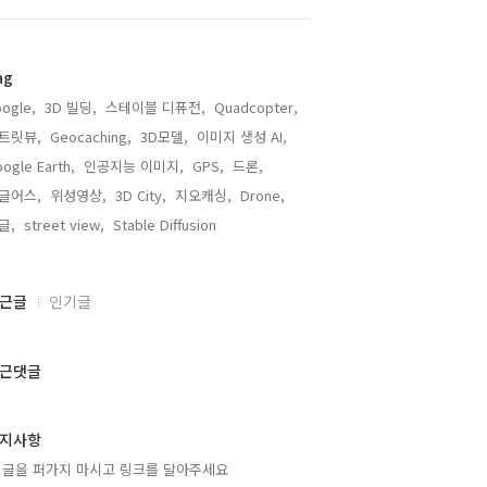
ag
ogle,
3D 빌딩,
스테이블 디퓨전,
Quadcopter,
트릿뷰,
Geocaching,
3D모델,
이미지 생성 AI,
ogle Earth,
인공지능 이미지,
GPS,
드론,
글어스,
위성영상,
3D City,
지오캐싱,
Drone,
글,
street view,
Stable Diffusion,
근글
인기글
근댓글
지사항
 글을 퍼가지 마시고 링크를 달아주세요