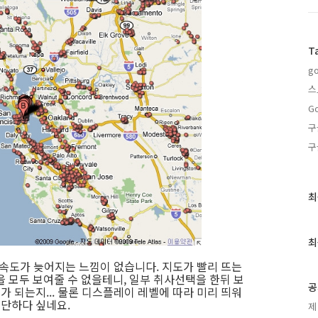
T
go
스
Go
구
구
최
최
근
글
과
최
인
혀 속도가 늦어지는 느낌이 없습니다. 지도가 빨리 뜨는
기
 모두 보여줄 수 없을테니, 일부 취사선택을 한뒤 보
글
공
가 되는지... 물론 디스플레이 레벨에 따라 미리 띄워
대단하다 싶네요.
제