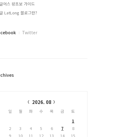
글어스 왕초보 가이드
글 LatLong 블로그란?
acebook
Twitter
rchives
alendar
2026. 08
일
월
화
수
목
금
토
1
2
3
4
5
6
7
8
9
10
11
12
13
14
15