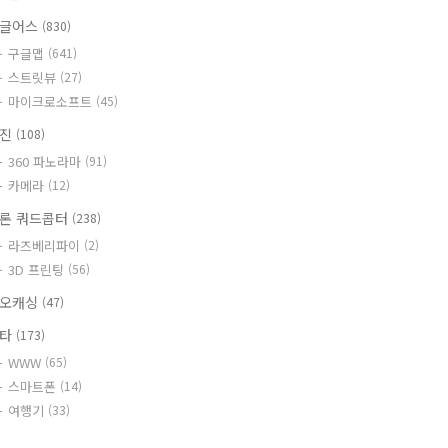
글어스
(830)
구글맵
(641)
스트릿뷰
(27)
마이크로소프트
(45)
사진
(108)
360 파노라마
(91)
카메라
(12)
론 쿼드콥터
(238)
라즈베리파이
(2)
3D 프린팅
(56)
오캐싱
(47)
기타
(173)
WWW
(65)
스마트폰
(14)
여행기
(33)