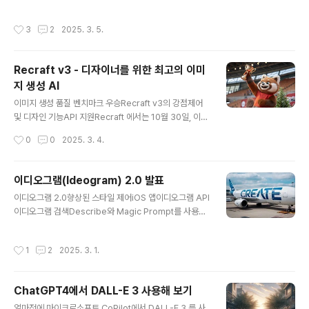
이 훨씬 효과적입니다. Recraft는 현재 Text2Image 생
방법을 고민해본적이 있으신가요? 해답은 AI와 SVG 생성
성 Leaderboard에서 1위를 차지하고 있는,..
기로 생성한 벡터이미지입니다. 이를 사용하면 텍스트 프
작성시간
3
2
2025. 3. 5.
롬프트를 몇초만에 고품질 벡터 이미지로 바꿀 수 있습니
다.흐릿한 픽셀이나, 계단으로 나타나는 현상도 더 이상 없
습니다. 오늘날 AI 도구는 벡타그래픽 생성 기술을 혁신시
Recraft v3 - 디자이너를 위한 최고의 이미
켜, 전문 그래픽 디자이너와 크리에이터들이 원하는 결과
지 생성 AI
를 빠르고 효과적으로 생성해주는 매우 실용적인 솔루션을
글 내용
제공하고 있습니다. SVG란?AI 벡터 그래픽 생성기AI SV
이미지 생성 품질 벤치마크 우승Recraft v3의 강점제어
G 생성기의 장점AI SVG 생성기 사용 예SVG란?SVG(S
및 디자인 기능API 지원Recraft 에서는 10월 30일, 이미
calable Vector Graphics)는 품질이 조금도 손상되지
지 생성 분야에서 최고의 성능을 발휘한다고 평가받는 Re
작성시간
0
0
2025. 3. 4.
않으면서 모든 화면 크..
craft V3를 공개하였습니다. Recraft V3는 Artificial A
nalysis의 Text-to-Image Leaderboard에서 모든
경쟁 모델을 제치고 1등을 차지하였습니다. 무엇보다 새로
이디오그램(Ideogram) 2.0 발표
운 Recraft V3는 이미지 품질이 뛰어나고, 프롬프트를 잘
글 내용
이디오그램 2.0향상된 스타일 제어iOS 앱이디오그램 API
이해하고 따르며 인체를 정확하게 표현하는 등, 기존의 이
이디오그램 검색Describe와 Magic Prompt를 사용한
미지 생성 인공지능의 기능에서 중요한 요소를 성공적으로
고급 프롬프트선도적인 이미지 생성개인적인 생각이디오
해결한 것으로 보입니다. 그 위에 래스터 이미지외에도 벡
그램 2.0Ideogram 2.0이 이제 ideogram.ai 와 새로운
터 이미지를 지원하고, 텍스트 위치와 크기를 지정하거나,
작성시간
1
2
2025. 3. 1.
iOS 앱을 통해 무료로 제공됩니다. 프리미엄 기능은 구독
브랜드 이미지를 입력받아 스타일을 지정..
을 통해서 사용가능합니다. 또한 개발자들은 새로운 베타 I
deogram API를 사용하여 Idogram 2.0을 통합할 수
ChatGPT4에서 DALL-E 3 사용해 보기
있습니다.우리는 사실적 이미지, 그래픽 디자인, 타이포그
글 내용
래피 등을 생성하는 새로운 텍스트-이미지 모델인 Ideogr
얼마전에 마이크로소프트 CoPilot에서 DALL-E 3 를 사