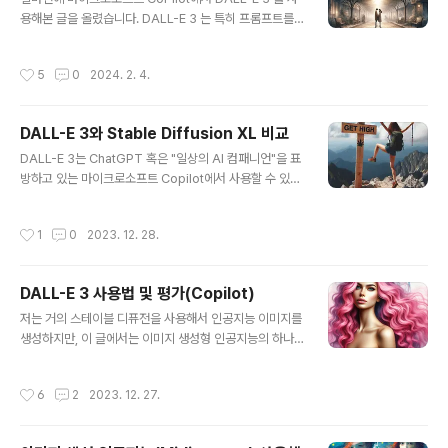
am 2.0을 출시하게 되었습니다. 다름 모든 이디오그램 모
용해본 글을 올렸습니다. DALL-E 3 는 특히 프롬프트를
델과 마찬가지로, 이디오그램 2.0도 맨 처음부터 새롭게
이해하고 따르는 능력이 매우 좋다는 장점이 있고, 이미지
학습을 하였으며, 이미지-텍스트 정렬, 전반적인 주관적..
를 수정하는 기능이 없고 크기를 변경할 수 없다는 점이 단
작성시간
5
0
2024. 2. 4.
점이 있다고 말씀드렸습니다. 하지만 Copilot에서는 무료
로 사용할 수 있는 장점이 있죠.이번에는 유료(한달에 20
달러)인 ChatGPT 4에서 DALL-E 3를 테스트해보겠습
DALL-E 3와 Stable Diffusion XL 비교
니다. 제가 하는 일 때문에 한달간 유료 결재를 했거든요.
글 내용
사실 ChatGPT 4를 계속 사용한다면야 한달 20달러가
DALL-E 3는 ChatGPT 혹은 "일상의 AI 컴패니언"을 표
그다지 비싸다고는 생각하지 않습니다. 하지만 개인적으로
방하고 있는 마이크로소프트 Copilot에서 사용할 수 있습
사용하는 입장에서는 그냥 아깝죠. 테스트 방법은 예전 글
니다. 이 글에서는 DALL-E 3와 스테이블 디퓨전의 장단
에서 사용한 프롬프트를 재활용해서 비교하는 방식입니다.
점을 비교해 보겠습니다. 아래는 이 글의 목차입니다.DAL
작성시간
1
0
2023. 12. 28.
그런데 제목 보..
L-E 3란스테이블 디퓨전이란DALL-E 3와 Stable Diffu
sion XL 비교프롬프트 이해 및 반영텍스트 렌더링스타일
인페인트와 아웃페인트프롬프트콘트롤넷결론DALL-E 3
DALL-E 3 사용법 및 평가(Copilot)
를 사용한 스테이블 디퓨전 개선DALL-E 3란DALL-E 3
글 내용
는 텍스트 문장을 이미지로 변환해주는 text-to-image
저는 거의 스테이블 디퓨전을 사용해서 인공지능 이미지를
생성형 인공지능입니다. DALL-E 3의 학습 방법이나 모델
생성하지만, 이 글에서는 이미지 생성형 인공지능의 하나
아키텍처는 제임스 벧커와 동료들이 저술한 "Improving I
인 DALL-E 3 에 대해 알아보겠습니다. 이 글의 내용은 아
mage Generation with Bette..
래와 같습니다.DALL-E 3 개요DALL-E 3 사용법다른 예
작성시간
6
2
2023. 12. 27.
제아이디어 탐구용 그림 생성DALL-E 3 평가DALL-E 3
개요DALL-E 는 ChatGPT를 개발한 것으로 유명한 Op
enAI에서 개발한 이미지 생성형 인공지능입니다. DALL-