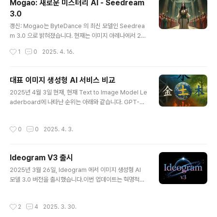
Mogao: 새로운 미스터리 AI - Seedream
는 GPT-4o와 같은 멀티모달 대형 언어모델(LLM, Larg
3.0
e Language Model)을 사용하여, 여러가지 매체를 입력
글 내용
으로 받을 수 있습니다. GPT-4o는 텍스트 뿐만 아니라,
갱신: Mogao는 ByteDance 의 최신 모델인 Seedrea
이미지, 오디오, 비디오 등을 입력으로 받아서, 텍스트, 이
m 3.0 으로 밝혀졌습니다. 현재는 이미지 아레나에서 2등
미지, 오디오를 생성합니다.따라하기이 내용을 따라하기
으로 내려앉았네요.====이미지 생성형 인공지능 세계에
작성시간
1
0
2025. 4. 16.
위해서는 ChatGPT..
또다른 게임체인저가 등장해서 시장을 흔들고 있습니다.
그의 이름은 모가오(Mogao) 입니다. 현제 웹사이트도, 주
소도 없고, 심지어는 로고도 없습니다. 그냥 며칠전에 이미
대표 이미지 생성형 AI 서비스 비교
지 아레나에 등장해서 2025년 4월 14일 현재 1위를 차지
글 내용
2025년 4월 3일 현재, 현재 Text to Image Model Le
했습니다. GPT-4o까지 밀어내고요!4월 초부터 Artificia
aderboard에 나타난 순위는 아래와 같습니다. GPT-4o
lAnalysis.ai의 이미지 아레나의 변화상황을 주의 깊게 살
가 등장한지 겨우 1주일만에 1등을 차지했고, 그 바람에 R
펴본 사람들은, 공식 순위에는 없지만 블라인드 테스트에
ecraft AI는 2 등으로, Reve(Halfmoon)는 1등을 차지
서 매우 활발하게 나타난 모가오라는 모델을 주목했습니
작성시간
0
0
2025. 4. 3.
한지 한달도 못채우고 3등으로 밀려나고, 구글의 Imagen
다.하지만, 그 결과는 그다지 눈에 띄지 않았습니다. 저 개
3는 5등으로, BFL의 FLUX1.1은 6등이 되었네요. 그 사이
인적..
로 새로 Ideogram 3.0이 끼어들었구요. 완전 엎치락 뒤
Ideogram V3 출시
치락하고 있네요.이 시점에서 이들 서비스의 이미지 생성
글 내용
품질을 비교해보려고 합니다. 물론 위의 이미지 리더보드
2025년 3월 26일, Ideogram 에서 이미지 생성형 AI
는 수많은 사람들이 평가한 결과이기 때문에 이 결과를 뛰
모델 3.0 버전을 출시했습니다.이번 업데이트는 혁명적이
어넘을 수는 없겠지만, 그래도 제 나름대로의 기준으로 한
라고는 할 수 없지만, 예전 버전에 비해 사실적 사진, 이미
번 비교해 보려고요.테스트 방식은 ..
지내 텍스트 처리, 스타일 일관성 등 몇가지 중요한 측면에
작성시간
2
4
2025. 3. 30.
서 상당한 혁신을 이루었습니다.주목할 만한 개선사항스타