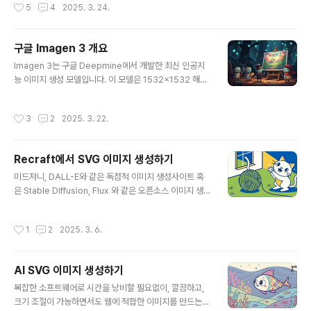
작성시간
5
4
2025. 3. 24.
통해서 무료로 사용할 수 있습니다(참고로 Image FX 사
본사가 캘리포니아에 ..
이트에서도 사용할 수 있습니다).Gemini의 Imagen3G
emini에서 프롬프트 잘쓰기Gemini로 생성한 이미지의
구글 Imagen 3 개요
예Gemini의 Imagen3Gemini란? 영어로 Gemini란 쌍
글 내용
둥이라는 뜻입니다. 구글에서 개발한 다재다능한 대화형
Imagen 3는 구글 Deepmine에서 개발한 최신 인공지
비서에 왜 쌍둥이란 이름을 붙였는지는 잘 모르겠네요. 아
능 이미지 생성 모델입니다. 이 모델은 1532x1532 해상
마 구글과 Gemini는 한 몸이라는 뜻으로 붙이지 않았을
도의 뛰어난 품질의 이미지를 생성합니다. 특히 놀라운 디
까... 상상해 봅니다. 어쨌든 현재 대규모 언어 모델(LLM,..
테일, 생상하고 사실적인 색상 렌더링 능력이 돋보입니다. I
작성시간
3
2
2025. 3. 22.
magen 3는 극 사실주의로부터 추상 미술, 애니메이션까
지 다양한 예술 스타일을 표현하는데 뛰어난 강점을 가지
고 있습니다.Imagen 3는 Gemini 와 ImageFX 사이트
Recraft에서 SVG 이미지 생성하기
에서 사용할 수 있으며, API 를 통해 다양한 도구와 통합할
글 내용
수 있습니다.Imagen 3란?Imagen 3의 아키텍처Deep
미드저니, DALL-E와 같은 독점적 이미지 생성사이트 혹
Minde 란?Imagen 3의 사용방법Imagen 3의 프롬프트
은 Stable Diffusion, Flux 와 같은 오픈소스 이미지 생성
Imagen 3의 세부사항Imagen 3란?Imagen 3는 구글
모델은 모두 보통의 PNG, JPG 등의 래스터(raster) 이
DeepMind 연구자들이 개발한, 고급 디..
미지를 생성합니다. 이러한 이미지를 확대해보면 하나하나
작성시간
1
2
2025. 3. 6.
의 점(픽셀)로 구성되는데, 확대/축소/변형하면 색이 뭉개
지거나 픽셀이 드러나는 등 이미지 품질이 열화됩니다.반
면 픽셀이 아니라, 선, 면과 같은 도형으로 구성되는 벡터(v
AI SVG 이미지 생성하기
ector) 이미지의 경우에는 크기 변경에 관계없이 항상 일
글 내용
정한 품질을 유지하는 특성이 있죠. 그래서 사실적 사진이
복잡한 소프트웨어로 시간을 낭비할 필요없이, 깔끔하고,
아닌, 아이콘이나 로고, 일러스트 같은 경우에는 벡터 형식
크기 조절이 가능하면서도 웹에 적합한 이미지를 만드는