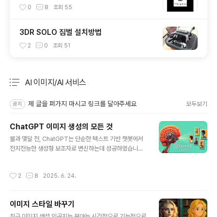
Reality)
0
8
조회
55
3DR SOLO 짐벌 설치방법
2
0
조회
51
AI 이미지/AI 서비스
분류 전체보기
주요 글 목록
제 글을 퍼가지 마시고 링크를 달아주세요
모두보기
공지
ChatGPT 이미지 생성의 모든 것
글 내용
불과 몇달 전, ChatGPT는 단순한 텍스트 기반 챗봇에서
전지전능한 생성형 보조자로 변신하는데 성공하였습니다.
GTP-4o 모델 과 이미지 생성도구를 통합한 덕분에, 아무
런 그래픽관련 기술이 없는 사람도 챗봇 인터페이스에서
작성시간
2
8
2025. 6. 24.
직접 개인화된 이미지를 생성할 수 있게 되었습니다.이 글
은 ChatGPT에서 이미지를 생성하고 편집하는 기법을 처
음부터 끝까지 파헤쳐 보겠습니다.GPT-4o: 2025의 새
이미지 스타일 바꾸기
로운 기능ChatGPT를 사용한 이미지 생성기존 이미지 수
글 내용
정고급 기능아직 부족한 기능결론GPT-4o: 2025의 새
최근 이미지 생성 인공지능 분야는 시각적으로 기능적으로