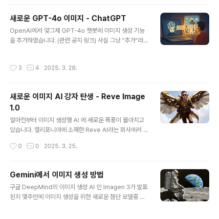
일 참조 및 무작위 스타일새로운 기능중에서 "스타일 참조"
기능이 도입된 것이 특히 호평을 받고 있습니다. 사용자가
새로운 GPT-4o 이미지 - ChatGPT
3개의 이미지를 올려서 자신의 창작물의 심미적 방향을 조
글 내용
정할 수 있습니다. "무작위 스타일(Random Style)" 옵션
OpenAI에서 엊그제 GPT-4o 챗봇에 이미지 생성 기능
을 사용하면 43억개의 스타일 라이브러리에서 임의의 이
을 추가하였습니다. (관련 공지 링크) 사실 그냥 "추가"라고
미지를 가져와 예상할 수 없는, 영감이 넘치는 이미지가 생
하기에는 너무 센세이션을 일으키고 있습니다. 제가 이제
성됩니다.효율적인 텍스트 렌더링Ideogram V2에서도
까지 여러가지 이미지 생성 모델이나 서비스를 다루어 왔
작성시간
3
4
2025. 3. 28.
강점중의 하나였..
지만, 이번 GPT-4o에 추가된 이미지 생성기능은 그야말
로 혁명적이라고 할 수 있기 때문입니다.GPT 4o 이미지
의 장점GPT 4o 이미지 생성방법언제 사용할 수 있나?결
새로운 이미지 AI 강자 탄생 - Reve Image
론4o 이미지의 장점고품질의 이미지제가 사용하는 Chat
1.0
GPT에는 아직 새로운 이미지 생성기능이 반영이 되어 있
글 내용
지 않아 직접 시험해 보지는 못했지만, 여러 SNS에 올려진
얼마전부터 이미지 생성행 AI 에 새로운 폭풍이 몰아치고
사용기를 보면 이미지 품질은 정말 뛰어나다고 합니다. 또
있습니다. 캘리포니아에 소재한 Reve AI라는 회사에서 출
한 여러가지 스타일의 이미지도 자유자재로 생성이 된다고
시한 Reve Image 1.0 입니다. 며칠전 Halfmoon(반달)
작성시간
0
0
2025. 3. 25.
하고요. 이 글을 읽어보면 그..
이라는 이름으로 처음 등장하더니, 이제는 얼마전까지만
해도 1위를 차지하고 있던 Recraft AI를 제치고 Text-to
-Image Leader 보드에서 1위를 차지했습니다. 보시는
Gemini에서 이미지 생성 방법
것처럼, Google Imagen 3, BFL의 FLUX1.1 pro, Midj
글 내용
구글 DeepMind의 이미지 생성 AI 인 Imagen 3가 발표
ourny 등을 모두 제쳤네요.Reve AI: 캘리포니아의 새로
된지 몇주만에 이미지 생성을 위한 새로운 첨단 모델중 하
운 도전자그런데 아직까지도 이 모델에 대한 공식적인 공
나로 자리잡았습니다. 아직 시도해 보지 않으셨거나 무료
지 나 보도자료는 나오지 않고 있습니다. 이 모델을 제작한
로 그 효과를 느껴보고 싶다면, 구글의 챗봇인 Gemini를
Reve AI, Inc 에 대해서도 별로 알려진 게 없는 상태고요.