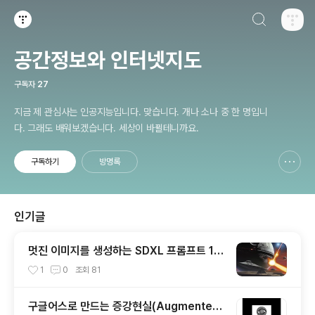
검색하기
티스토리
공간정보와 인터넷지도
구독자
27
지금 제 관심사는 인공지능입니다. 맞습니다. 개나 소나 중 한 명입니
다. 그래도 배워보겠습니다. 세상이 바뀔테니까요.
구독하기
방명록
신고하기 레이어
열기
인기글
멋진 이미지를 생성하는 SDXL 프롬프트 15
개
1
0
조회
81
구글어스로 만드는 증강현실(Augmented