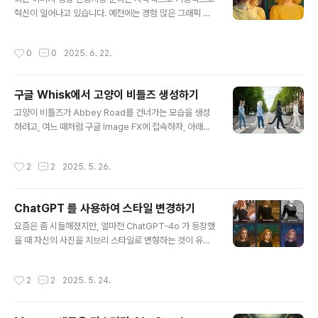
로운 기능ChatGPT의 이미지 생성기능은 예전부터 있었
혁신이 일어나고 있습니다. 예전에는 경험 많은 그래픽 디
습니다. 단, 예전에는 DALL-E 3를 기반으로 하였다면, 지
자이너만 할 수 있던 일들을 이제는 클릭 몇번이면 누구나
금은 GPT-4o 모델을 기반으로 변경되었습니다.GPT-4
할 수 있게 되었습니다. 사진을 카툰 스타일로 바꾸거나, 이
작성시간
0
0
2025. 6. 22.
o는 텍스트, 이미지, ..
미지의 스타일을 바꾸거나 동일한 캐릭터에 대한 여러가지
변형된 이미지 등의 작업이 그러한 예입니다.이 "스타일 변
환", 즉 콘텐츠는 유지하면서도 외형을 바꾸는 기능은 생성
구글 Whisk에서 고양이 비틀즈 생성하기
형 AI에서 가장 핵심적으로 널리 사용되고 있습니다. 이 글
글 내용
은 정말 어떤 일이 가능한지, 어떤 도구를 사용하는지에 대
고양이 비틀즈가 Abbey Road를 건너가는 모습을 생성
해 정리해 보겠습니다. 스타일 바꾸기 예ChatGPT를 사용
하려고, 여느 때처럼 구글 Image FX에 접속하자, 아래와
하여 스타일 변경하기FLUX.1 Kontext 사용 예제이미지
같이 새로운 실험 서비스인 Whisk를 사용해 보라는 알림
스타일 변경작동 원리스타일 변경 도구 비교이미지 스타일
이 떴습니다. 물론 바로 접속해서 생성을 시도했습니다.이
작성시간
2
2
2025. 5. 26.
변경이미지 스타일 변경..
글에서는 이미지를 생성하고, 생성된 이미지를 다시 비디
오로 생성하는 과정을 보여드립니다.이미지 생성비디오 생
성짧은 감상이미지 생성맨 먼저 "의인화 고양이 Beatles
ChatGPT 를 사용하여 스타일 변경하기
가 Abbey road 횡단보도를 건너간다."라고 프롬프트를
글 내용
주고 생성한 결과입니다. 두 장이 생성되는데, 그럴 듯한 것
요즘은 좀 시들해졌지만, 얼마전 ChatGPT-4o 가 등장했
을 선택했습니다.이미지 좌측 위를 보면 애니메이션으로
을 때 자신의 사진을 지브리 스타일로 변형하는 것이 유행
바꾸는 기능과 세부 조정하는 기능이 있습니다. 일단 위의
했었습니다. 이 때문에 지브리 스튜디오와 OpenAI와 저
이미지를 약간 수정하기로 하고 "세부 조정"을 눌렀습니다.
작권 분쟁이 발생할 수 있다는 뉴스도 나왔었고요.이 글에
작성시간
2
2
2025. 5. 24.
그뒤, 고양이 품종을 다..
서는 하나의 이미지를 사용해 여러가지 멋진 스타일을 생
성하는 방법을 설명합니다. 아래는 예입니다.원리따라하기
다른 스타일이미지가 생성되지 않을 경우원리ChatGPT