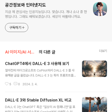
공간정보와 인터넷지도
지금 제 관심사는 인공지능입니다. 맞습니다. 개나 소나 중 한
명입니다. 그래도 배워보겠습니다. 세상이 바뀔테니까요.
구독하기
더보기
AI 이미지/AI 서비스
의 다른 글
ChatGPT4에서 DALL-E 3 사용해 보기
글 내용
얼마전에 마이크로소프트 CoPilot에서 DALL-E 3 를 사
용해본 글을 올렸습니다. DALL-E 3 는 특히 프롬프트를
이해하고 따르는 능력이 매우 좋다는 장점이 있고, 이미지
5
0
2024. 2. 4.
를 수정하는 기능이 없고 크기를 변경할 수 없다는 점이 단
점이 있다고 말씀드렸습니다. 하지만 Copilot에서는 무료
로 사용할 수 있는 장점이 있죠.이번에는 유료(한달에 20
DALL-E 3와 Stable Diffusion XL 비교
달러)인 ChatGPT 4에서 DALL-E 3를 테스트해보겠습
글 내용
니다. 제가 하는 일 때문에 한달간 유료 결재를 했거든요.
DALL-E 3는 ChatGPT 혹은 "일상의 AI 컴패니언"을 표
사실 ChatGPT 4를 계속 사용한다면야 한달 20달러가
방하고 있는 마이크로소프트 Copilot에서 사용할 수 있습