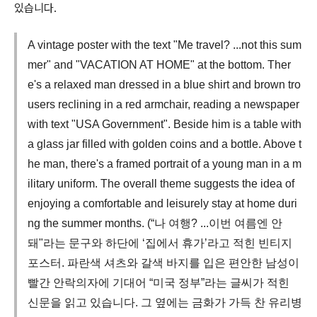
있습니다.
A vintage poster with the text "Me travel? ...not this sum
mer" and "VACATION AT HOME" at the bottom. Ther
e's a relaxed man dressed in a blue shirt and brown tro
users reclining in a red armchair, reading a newspaper
with text "USA Government". Beside him is a table with
a glass jar filled with golden coins and a bottle. Above t
he man, there's a framed portrait of a young man in a m
ilitary uniform. The overall theme suggests the idea of
enjoying a comfortable and leisurely stay at home duri
ng the summer months. (“나 여행? ...이번 여름엔 안
돼"라는 문구와 하단에 ‘집에서 휴가’라고 적힌 빈티지
포스터. 파란색 셔츠와 갈색 바지를 입은 편안한 남성이
빨간 안락의자에 기대어 “미국 정부”라는 글씨가 적힌
신문을 읽고 있습니다. 그 옆에는 금화가 가득 찬 유리병