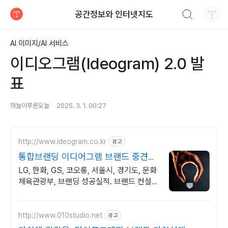
검색하기
공간정보와 인터넷지도
티스토리
AI 이미지/AI 서비스
이디오그램(Ideogram) 2.0 발
표
하늘이푸른오늘
2025. 3. 1. 00:27
http://www.ideogram.co.kr
광고
통합브랜딩 이디어그램 브랜드 중견기
업 및 공공기관
LG, 한화, GS, 코오롱, 서울시, 경기도, 문화
체육관광부, 브랜딩 성공실적. 브랜드 컨설
팅, 네이밍, CI, BI, 브랜딩, 경험디자인, 온라
인 홍보 전문기업
http://www.010studio.net
광고