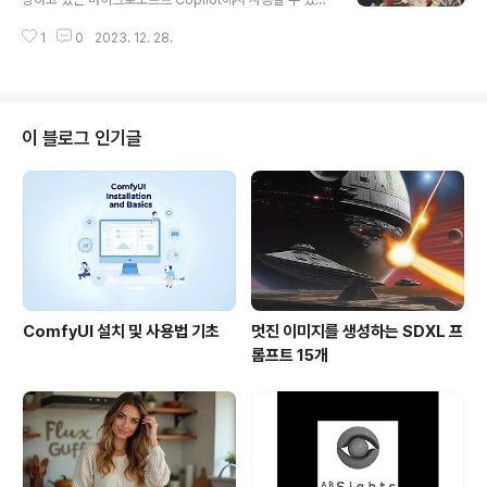
그다지 비싸다고는 생각하지 않습니다. 하지만 개인적으로
니다. 이 글에서는 DALL-E 3와 스테이블 디퓨전의 장단
사용하는 입장에서는 그냥 아깝죠. 테스트 방법은 예전 글
1
0
2023. 12. 28.
점을 비교해 보겠습니다. 아래는 이 글의 목차입니다.DAL
에서 사용한 프롬프트를 재활용해서 비교하는 방식입니다.
L-E 3란스테이블 디퓨전이란DALL-E 3와 Stable Diffu
그런데 제목 보..
sion XL 비교프롬프트 이해 및 반영텍스트 렌더링스타일
인페인트와 아웃페인트프롬프트콘트롤넷결론DALL-E 3
를 사용한 스테이블 디퓨전 개선DALL-E 3란DALL-E 3
이 블로그 인기글
는 텍스트 문장을 이미지로 변환해주는 text-to-image
생성형 인공지능입니다. DALL-E 3의 학습 방법이나 모델
아키텍처는 제임스 벧커와 동료들이 저술한 "Improving I
mage Generation with Bette..
ComfyUI 설치 및 사용법 기초
멋진 이미지를 생성하는 SDXL 프
롬프트 15개