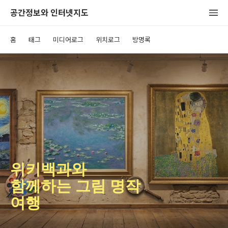
공간정보와 인터넷지도
홈
태그
미디어로그
위치로그
방명록
위키백과와
함께하는 그림 명작
여행