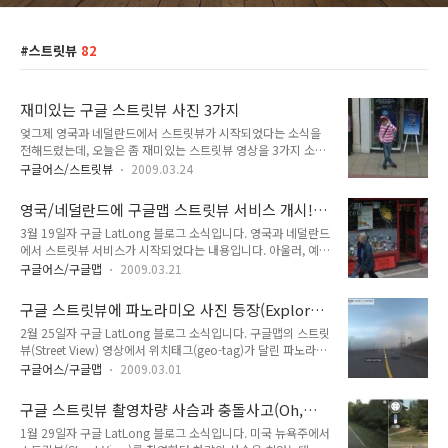
스트릿뷰
82
재미있는 구글 스트릿뷰 사진 3가지
엊그제 영국과 네덜란드에서 스트릿뷰가 시작되었다는 소식을
전해드렸는데, 오늘은 좀 재미있는 스트릿뷰 영상을 3가지 소개
해 드리겠습니다. 먼저 "월리를 찾아라(Where's the Wally)"의
구글어스/스트릿뷰
2009.03.24
그 월리가 스트릿뷰에 촬영되었습니다. 아래 사진을 보시면 정말
분위기가 비슷하죠? 그런데, 이건 연출된 사진이랍니다. 즉,
영국/네덜란드에 구글맵 스트릿뷰 서비스 개시!
BBC 뉴스 맨 아래를 보시면, 런던시와 구글이 서로 협력해서 이
(Street View cures the homesick blues)
3월 19일자 구글 LatLong 블로그 소식입니다. 영국과 네덜란드
렇게 사진을 촬영했고, 스트릿뷰를 오픈할 때 뉴스를 통해 알린
에서 스트릿뷰 서비스가 시작되었다는 내용입니다. 아울러, 예전
것입니다. 직접 찾아보시려면 여기를 눌러보시면 됩니다. (via
에 오픈된 프랑스, 이탈리아, 스페인 지역의 스트릿뷰 대상지역
Google Maps Mania) 아참, 예전에 구글어스에서 월리를 찾아
구글어스/구글맵
2009.03.21
이 넓어 졌다는 내용도 있습니다. 우리나라에선 다음에서 서울
라라는 이벤트도 있었습니다. 한번 읽어보시길... 두번째, 스트릿
및 경기도 수도권을 대상으로 이미 로드뷰 서비스를 하고 있기
뷰에 뮤직비디오 촬영장면이 잡혔습니다. 아래 사진에서는 아직
구글 스트릿뷰에 파노라미오 사진 등장(Explore
때문에 예전처럼 마구 부럽다는 느낌은 안드네요. 하지만, 아래
촬영전..
more with User Photos in Street View)
2월 25일자 구글 LatLong 블로그 소식입니다. 구글맵의 스트릿
원문을 보시면, 구글맵 API 또는 맵플릿(mapplets)에 스트릿뷰
뷰(Street View) 영상에서 위치태그(geo-tag)가 달린 파노라미
영상을 추가하는 것이 그다지 어려운 일이 아니어서, 이미 몇 개
오(Panoramio)의 사진을 감상할 수 있게 되었다는 내용입니
사이트가 스트릿뷰를 이용한다고 되어 있습니다. 이 점은 상당히
구글어스/구글맵
2009.03.01
다. 다음에서 스카이뷰와 로드뷰를 런칭하면서, 지도(위치)가 모
부럽습니다. 머... 다음에서 Open API를 공개하기 위해 열심히
든 정보를 통합하는 플랫폼이 될 것이라고 이야기했다고 하던데,
작업중이라는 소식이 있으니 좀 기대해 봐도 좋을라나요~~ 생각
구글 스트릿뷰 촬영차량 사슴과 충돌사고(Oh,
저는 스트릿뷰와 파노라미오의 결합이 바로 이것을 실증적으로
난 김에 ..
deer: Street View and road safety
1월 29일자 구글 LatLong 블로그 소식입니다. 미국 뉴욕주에서
보여준 예라는 생각이 들었습니다. 즉, 위치가 핵심은 아닐지라
reminders)