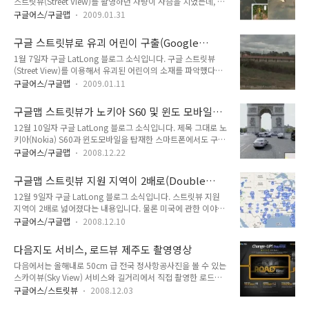
스트릿뷰(Street View)를 촬영하던 차량이 사슴을 치었는데, 그
도, 위치가 표시되어 있는 콘텐츠는 이처럼 이질적으로 보이는
와 관련된 내용입니다. 이 사슴과 충돌한 사진은 스트릿뷰 영상
정보들도 서로 연결할 수 있다는 것입니다. 서론이 길었는데, 샌
구글어스/구글맵
2009.01.31
에 그대로 남아 서비스되었는데, 사용자들이 발견하여 신고했고,
프란시스코의 금문교(Golden Gate) 부근을 살펴보겠습니다.
지금은 지워졌다고 합니다. 아래는 구글 검색을 통해 여기에서
아래는 스트릿뷰(Street View)를 띄워본 모습입니다. 오른쪽
구글 스트릿뷰로 유괴 어린이 구출(Google
찾은 당시의 스트릿뷰 영상입니다. 다행히, 이 사슴은 크게 다치
위..
Street View helps find kidnapped Mass.
1월 7일자 구글 LatLong 블로그 소식입니다. 구글 스트릿뷰
지 않아 경찰이 도착했을 때는 사라졌다고 합니다. 해당 지점은
child)
(Street View)를 이용해서 유괴된 어린이의 소재를 파악했다는
여기를 누르면 되는데, 현재는 더이상 볼 수 없는 이미지라고 뜹
내용입니다. 원래 기사인 Worcester Telegram & Gazette를
니다. 이런 사진이 등장한 게 참 의아합니다. 사실 스트릿뷰 차량
구글어스/구글맵
2009.01.11
읽어보시면, 경찰관이 유괴된 어린이(Natalie Maltais)가 가지
의 운전사는 어떠한 영상도 삭제할 수 없는 게 당연합니다. 그냥
고 있던 핸드폰의 신호를 추적하여, 어린이의 위치를 확인했고,
운전만 하는 거니까요. 하지만, 이 운전자는 당시 상황을 경찰과
구글맵 스트릿뷰가 노키아 S60 및 윈도 모바일에
해당 위치의 스트릿뷰 영상을 확인하니 모텔을 발견, 그 모텔로
스트릿뷰..
도(Street View for Nokia S60 and Windows
12월 10일자 구글 LatLong 블로그 소식입니다. 제목 그대로 노
찾아가 그 아이를 찾을 수 있었다는 내용입니다. 아래에 삽입한
Mobile)
키아(Nokia) S60과 윈도모바일을 탑재한 스마트폰에서도 구글
그림은 어린이가 유괴된 모텔의 모습입니다. View Larger Map
맵(Google Maps) 스트릿뷰(Street View)를 사용할 수 있게 되
사실 이 기사를 잘 보면, 스트릿뷰는 결정적인 역할을 한 것이 아
구글어스/구글맵
2008.12.22
었다는 내용입니다. 자세한 내용은 구글 모바일 블로그(Google
닙니다. 오히려, 그 아이가 가진 핸드폰에 GPS가 달려 있어서,
Mobile Blog)를 읽어보시면 되는데요, 모바일 구글맵(Google
정확한 위치를 잡을 수 있었다는 것이 ..
구글맵 스트릿뷰 지원 지역이 2배로(Double
Maps for mobile)을 2.3으로 업그레이드 하면서 노키아 S60
the coverage, double the fun)
12월 9일자 구글 LatLong 블로그 소식입니다. 스트릿뷰 지원
과 윈도 모바일(Windows Mobile)을 지원하게 되었다고 합니
지역이 2배로 넓어졌다는 내용입니다. 물론 미국에 관한 이야기
다. 참고로, 지금까지는 안드로이드(Android), 블랙베리
구요. 서비스 지역이 2배로 넓어졌다는 게 감이 잘 안오시겠지
(BlackBerry), 아이폰(iPhone) 등의 스마트폰만 스트릿뷰 영상
구글어스/구글맵
2008.12.10
만, 아래에 있는 그림을 보시면 대단하다는 느낌이 팍 오실 것 같
을 사용할 수 있었습니다. 아래는 구글 모바일 블로그(Google
습니다. 아래는 구글 공식 블로그에서 가져온 그림입니다. 이 상
Mobile B..
다음지도 서비스, 로드뷰 제주도 촬영영상
태로만 봐서는 미국 거의 전역에서 스트릿뷰(Street View)를 사
다음에서는 올해내로 50cm 급 전국 정사항공사진을 볼 수 있는
용할 수 있을 것 같네요. 아울러 구글 공식 블로그의 글을 읽어보
스카이뷰(Sky View) 서비스와 길거리에서 직접 촬영한 로드뷰
시면, 올 한해동안 구글맵 스트릿뷰(Google Maps Street
(Road View) 서비스를 공개할 예정입니다. 로드뷰는 처음 언론
View)에 어떠한 변화가 일어났는지가 약간 정리되어 있습니다.
구글어스/스트릿뷰
2008.12.03
에 떴을 때, 스트릿뷰(Street View)라는 이름을 사용했었는데,
제일 먼저 미국내 지원 지역이 엄청늘어났다는... 처음에는 도시