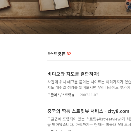
스트릿뷰
82
비디오와 지도를 결합하자!
사진에 위치 태그를 붙이는 사이트는 여러가지가 있습니다
지도 매쉬업 정리를 읽어보시면 우리나라에도 몇가지 
지도를 결합하는 서비스를 소개시켜드립니다.VeoGe
구글어스/스트릿뷰
2007.11.07
됩니다. (Javascrip와 Flash가 있어야 보실 수
다. 왼쪽위는 비디오, 오른쪽은 구글맵, 왼쪽 아래는
해 추출했을 것으로 보입니다. 생각해보면 이런 서비
중국의 짝퉁 스트릿뷰 서비스 - city8.com
겁니다. 스트릿뷰는 360도를 돌려볼 ..
구글맵에 포함되어 있는 스트릿뷰(streetview)가
을 받아왔습니다. 아직까지는 현재는 미국내 9개 도시만
론 짝퉁 스트릿뷰나, 구글 스트릿뷰와 경쟁하려면 이 정