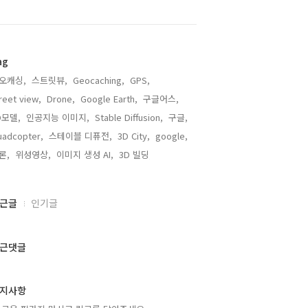
ag
오캐싱,
스트릿뷰,
Geocaching,
GPS,
reet view,
Drone,
Google Earth,
구글어스,
D모델,
인공지능 이미지,
Stable Diffusion,
구글,
adcopter,
스테이블 디퓨전,
3D City,
google,
론,
위성영상,
이미지 생성 AI,
3D 빌딩,
근글
인기글
근댓글
지사항