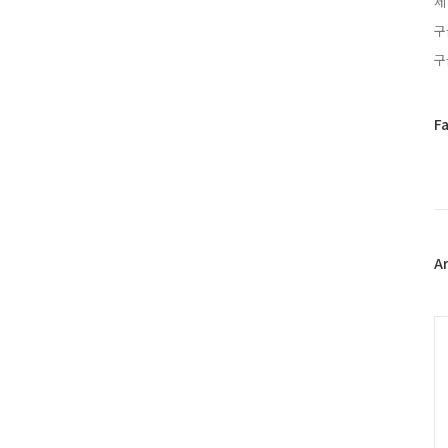
제
구
구
페
F
이
스
북
트
위
터
플
A
러
그
인
C