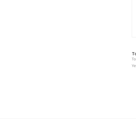
방
T
To
문
자
Ye
수