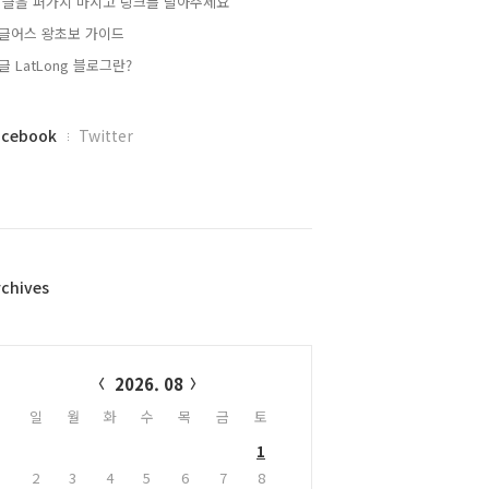
 글을 퍼가지 마시고 링크를 달아주세요
글어스 왕초보 가이드
글 LatLong 블로그란?
acebook
Twitter
rchives
alendar
2026. 08
일
월
화
수
목
금
토
1
2
3
4
5
6
7
8