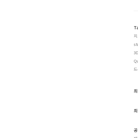
T
지
st
3
Qu
드
최
최
근
글
과
최
인
기
글
공