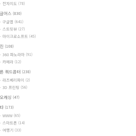
전자지도
(78)
글어스
(830)
구글맵
(641)
스트릿뷰
(27)
마이크로소프트
(45)
사진
(108)
360 파노라마
(91)
카메라
(12)
론 쿼드콥터
(238)
라즈베리파이
(2)
3D 프린팅
(56)
오캐싱
(47)
기타
(173)
WWW
(65)
스마트폰
(14)
여행기
(33)