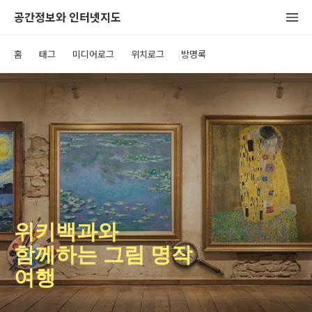
공간정보와 인터넷지도
홈
태그
미디어로그
위치로그
방명록
위키백과와
함께하는 그림 명작
여행