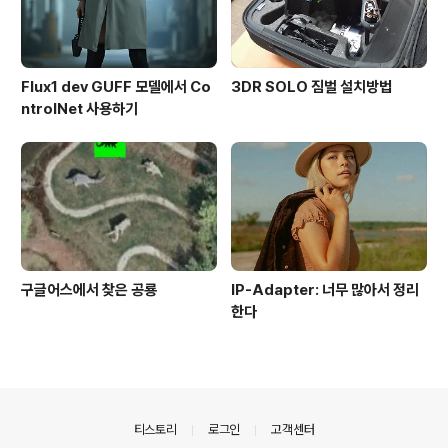
Flux1 dev GUFF 모델에서 Co
3DR SOLO 짐벌 설치방법
ntrolNet 사용하기
구글어스에서 찾은 공룡
IP-Adapter: 너무 많아서 정리
한다
의안내
티스토리
로그인
고객센터