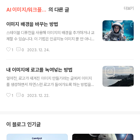
더보기
AI 이미지/워크플로 따라하기
의 다른 글
이미지 배경을 바꾸는 방법
글 내용
스테이블 디퓨전을 사용해 이미지의 배경을 추가하거나 교
체할 수 있습니다. 이 기법은 인공지능 이미지 뿐 만 아니
라, 일반 사진에도 적용할 수 있습니다. 아래는 배경을 바꾼
1
0
2023. 12. 24.
예입니다. 이 글에서 다루는 내용은 다음과 같습니다. 소프
트웨어 이미지 생성하기 배경 삭제하기 인페인트 마스크
생성하기 고급: Alpha matte(알파 채널) 조정 마스크를
내 이미지에 로고를 녹여넣는 방법
사용한 인페인트 선택: 콘트롤넷을 사용한 인페인트 제품
글 내용
이미지 사례 이 글에서는 Stable Diffsion을 위한 가장 널
얼마전, 로고가 새겨진 이미지 만들기라는 글에서 이미지
리 사용되고 있는 오픈 소스 웹 UI인 AUTOMATIC1111
를 생성하면서 자연스런 로고가 들어가도록 하는 방법을
을 사용합니다. AUTOMATIC1111 설치 방법은 여기를
설명드렸습니다. 아래는 이 글에서 작성한 그림중 하나입
읽어보세요. 초보자 가이드도 참고하세요. 이미지 생성하
1
0
2023. 12. 22.
니다. 이 글에서는 내가 가지고 있는 이미지에 원하는 로고
기 이 글에서는 Rembg라는 AUTOMATIC1111 확장을
를 심어넣는 방법입니다. 그냥 이미지를 중첩시키는 방법
사..
이야 일반 이미지 편집 프로그램을 사용하면 얼마든지 만
들 수 있고, 위와 같은 이미지를 만드는 것도 Photoshop
등 고급 이미지 편집 기술만 있다면고 불가능한 것만은 아
이 블로그 인기글
니지만, 이 글에서는 Stable Diffusion의 대표적인 UI인
AUTOMATIC1111 와 훨씬 유연하고 빠른 ComfyUI를