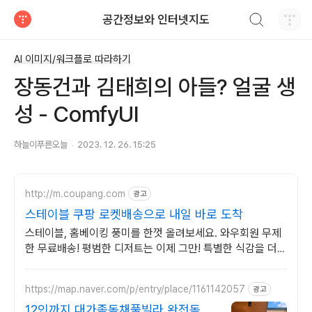
검색하기
공간정보와 인터넷지도
티스토리
AI 이미지/워크플로 따라하기
장동건과 김태희의 아들? 얼굴 생
성 - ComfyUI
하늘이푸른오늘
2023. 12. 26. 15:25
http://m.coupang.com
광고
스테이블 쿠팡 로켓배송으로 내일 바로 도착
스테이블, 홈베이킹 풍미를 한껏 올려보세요. 와우회원 무제
한 무료배송! 평범한 디저트는 이제 그만! 특별한 식감을 더해
매력적인 베이킹을 즐겨보세요.
https://map.naver.com/p/entry/place/1161142057
광고
12인까지 대가족독채풀빌라 완전독채