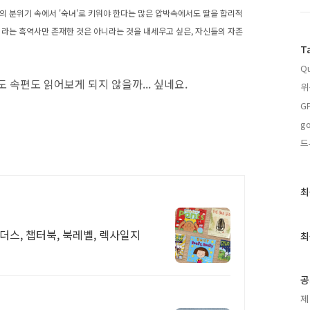
의 분위기 속에서 '숙녀'로 키워야 한다는 많은 압박속에서도 딸을 합리적
이라는 흑역사만 존재한 것은 아니라는 것을 내세우고 싶은, 자신들의 자존
T
Qu
아마도 속편도 읽어보게 되지 않을까... 싶네요.
위
G
go
드
최
최
근
글
과
더스, 챕터북, 북레벨, 렉사일지
최
인
기
글
공
제