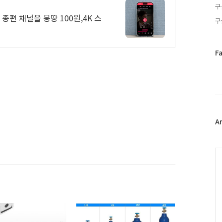
구
종편 채널을 몽땅 100원,4K 스
구
페
F
이
스
북
트
위
터
플
A
러
그
인
C