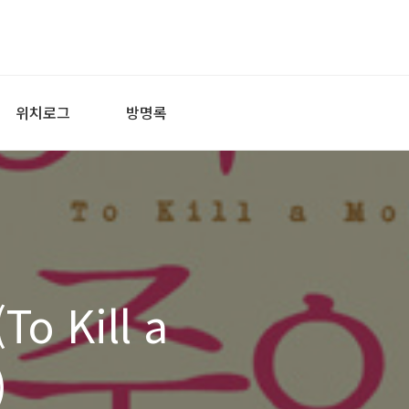
위치로그
방명록
 Kill a
)