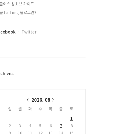
글어스 왕초보 가이드
글 LatLong 블로그란?
acebook
Twitter
rchives
alendar
2026. 08
일
월
화
수
목
금
토
1
2
3
4
5
6
7
8
9
10
11
12
13
14
15