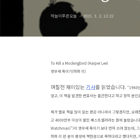
하늘이푸른오늘
2015. 3. 2. 13:22
To Kill a Mockingbird (Harper Lee)
앵무새 죽이기(하퍼 리)
며칠전 재미있는
기사
를 읽었습니다.
"1960
었고, 이 책을 발견한 변호사는 출간한다고 하고 정작 본
제가 별로 책을 많이 읽는 편은 아니라서 그렇겠지만,
오래전
고 4000만부 이상이 팔린 베스트셀러라는 점에 놀랐습니다. 
Watchman)")이 앵무새 죽이기 보다 먼저 쓰여 졌는데
하퍼 리 란 분이 평생에 책한권으로 족하다라고 했다지만, 