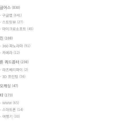
글어스
(830)
구글맵
(641)
스트릿뷰
(27)
마이크로소프트
(45)
사진
(108)
360 파노라마
(91)
카메라
(12)
론 쿼드콥터
(238)
라즈베리파이
(2)
3D 프린팅
(56)
오캐싱
(47)
기타
(173)
WWW
(65)
스마트폰
(14)
여행기
(33)