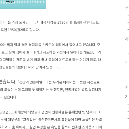
구
이라는 가상 도시입니다. 시대적 배경은 1930년대 대공황 전후이고요.
0년 후인 1950년대라고 합니다.
오는 딜과 함께 겪은 경험담을 스카웃의 입장에서 풀어내고 있습니다. 주
접 보고 싶어 집에서 끌어내려고 시도하는 과정에서 일어나는 해프닝, 그리
 고발하여 재판을 받게 하고 끝내 죽임에 이르도록 하는 이야기 정도.
대
드
 등장인물들의 생활이야기가 담겨져 있습니다.
했습니다.
"
강간과 인종차별이라는 무거운 이야기를 따뜻한 시선으로
지
시의 모습이 눈에 그려질 듯 잡하지는 듯 했지만, 인종차별이 별로 실감나지
나 싶습니다.
 있었던, 노예 해방이 되었으나 엄연히 인종차별은 존재했던 옛 남부 이야
비롯해 대부분의 "교양있는" 중산층이면서도 흑인들에 대한 노골적인 차별
우려와 미움 속에서도 살인 누명을 쓴 흑인을 끝까지 변호한 스카웃의 아버