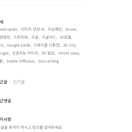
ag
adcopter,
이미지 생성 AI,
지오캐싱,
Drone,
성영상,
스트릿뷰,
구글,
구글어스,
3D모델,
PS,
Google Earth,
스테이블 디퓨전,
3D City,
ogle,
인공지능 이미지,
3D 빌딩,
street view,
론,
Stable Diffusion,
Geocaching,
근글
인기글
근댓글
지사항
 글을 퍼가지 마시고 링크를 달아주세요