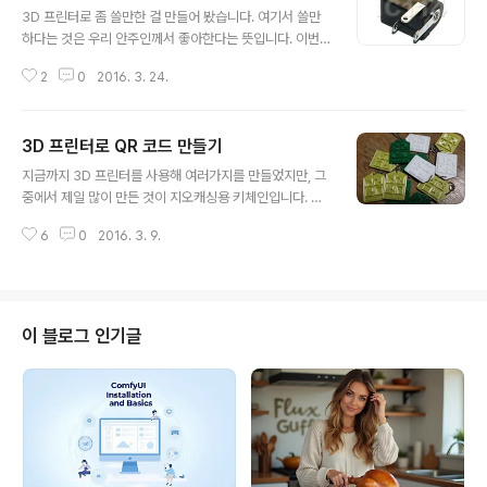
n PC-NC가 STEPCRAFT 머신 파라미터를 사용하여 초
3D 프린터로 좀 쓸만한 걸 만들어 봤습니다. 여기서 쓸만
기화됨. 2.3 작동 준비여부 확인 - USB 포트에 있는 LED
하다는 것은 우리 안주인께서 좋아한다는 뜻입니다. 이번
로 확인가능 2.4 매뉴얼 테스트 - 정확하게 조립되고, 유지
에 제작한 것은 Voronoi 램프입니다. 아래 사진입니다. V
관리 지침에 따라 관리했고, Status 1이라면 수동으로 움
2
0
2016. 3. 24.
oronoi 램프에서 보이는 기하학적 패던은 기본적으로 3
직여 볼 수..
차원 Voronoi 분할을 이용한 것입니다. Voronoi 분할 이
라는 것은 임의의 점이 분포할 때, 가까이 있는 두 점간의
3D 프린터로 QR 코드 만들기
수직이등분선(3차원의 경우는 수직이등분면)을 생성하여
글 내용
면을 분할 하는 방법입니다. 좀 복잡하죠. ㅎㅎ 이 램프는 T
지금까지 3D 프린터를 사용해 여러가지를 만들었지만, 그
hingiverse에서 다운로드 받았습니다. 이 모델의 원래 높
중에서 제일 많이 만든 것이 지오캐싱용 키체인입니다. 아
이는 30cm 인데, 훨씬 정교한 원본도 있다고 되어 있답니
래가 바로 그것입니다. 지오캐싱 마크를 적당히 넣어서 배
다. 하지만, 저는 17cm 로 출력했습니다. 출력시간은 44
6
0
2016. 3. 9.
치하고, 윗부분에 구멍을 뚫어서 군번줄을 끼워넣도록 했
시간 걸렸고요. 사실 이 녀석은 4번째인가 5번째 만에 성
습니다. 아마도 총 50개 이상 출력하지 않았나 싶습니다.
공..
이분 저분 많이 나눠드려서 지금 가지고 있는 건 몇개 되지
를 않습니다. 아래는 이걸 만들 수 있는 스케치업 파일입니
다. 한꺼번에 6개씩 출력할 수 있도록 만들어 두었습니다.
이 블로그 인기글
이걸 제작하면서 사실 많은 시행착오를 거쳤습니다. 지오
캐싱 마크를 3D 모델로 변환하는 과정이 쉽지 않아서 Op
enCAD와 Sketchup을 왔다갔다 해야 했습니다. 무슨 이
야기인지는 아래를 읽어보시면 알 겁니다. 그 다음에는 예
전에 어디론가 사라져버린 지오코..