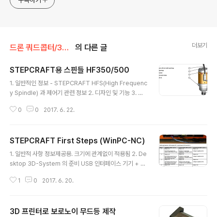
구독하기
더보기
드론 쿼드콥터/3D 프린팅
의 다른 글
STEPCRAFT용 스핀들 HF350/500
글 내용
1. 일반적인 정보 - STEPCRAFT HFS(High Frequenc
y Spindle) 과 제어기 관련 정보 2. 디자인 및 기능 3. 시
작 3.1 스핀들 클램핑 - 별도의 어댑터 없이 기계에 부착된
0
0
2017. 6. 22.
43mm Euro-tensioning 시스템에 고정됨 - shaft loc
k 버튼(4)를 앞쪽으로 고정해야 비트 고정이 쉬움 - 케이블
과 호스를 걸리적 거리지 않게 설치할 것 3.2 환경 요구조
STEPCRAFT First Steps (WinPC-NC)
건 - 공간확보, 먼지 없도록, 18도에서 25도 사이. - 직사
글 내용
광선 및 열원 피할 것. 조명 공급. PC를 가까운 곳에 설치
1. 일반적 사항 정보제공용. 크기에 관계없이 적용됨 2. De
3.3 제어기 전원 연결 - STEPCRAFT 3D 시스템을 15p
sktop 3D-System 의 준비 USB 인터페이스 기기 + W
in Sub-D 케이블로 연결 3.4 비상 정지 - 비상정지스위치
inPC-NC 소프트웨어 에만 적용됨. 2.1 소프트웨어 설치 -
를 누르면 기계 동작이 정지됨. 전원도 ㅊ단됨. - 다른 ..
1
0
2017. 6. 20.
반드시 먼저 소프트웨어(Win PC-NC Starter)를 설치한
후 기기를 컴퓨터에 연결할 것- CD를 삽입하면 자동으로
시작 2.2 기기를 컴퓨터에 연결 - 파워연결 -> USB 연결
3D 프린터로 보로노이 무드등 제작
-> Win PC-NC Starter 실행- 언어선택. 기계 선택- Wi
글 내용