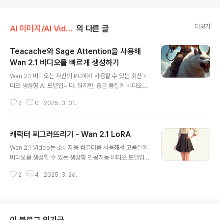
더보기
AI 이미지/AI Video
의 다른 글
Teacache와 Sage Attention을 사용해
Wan 2.1 비디오를 빠르게 생성하기
글 내용
Wan 2.1 비디오는 자신의 PC에서 사용할 수 있는 최신 비
디오 생성형 AI 모델입니다. 하지만, 좋은 품질의 비디오를
생성하려면 상당한 시간이 소요됩니다(제 RTX 3070을
2
0
2025. 3. 31.
사용할 경우, 720p 비디오는 2시간, 480p 비디오는 20
분 정도 소요됐습니다). 특히 여러 비디오를 생성해서 좋은
것을 선택해야 하므로, 생성에 필요한 시간은 막대한 수준
캐릭터 찌그러뜨리기 - Wan 2.1 LoRA
입니다.이 글에서 소개하는 Wan 2.1 워크필로는 Teaca
글 내용
che와 Sage Attention을 사용하여 생성시간을 약 30%
Wan 2.1 Video는 소비자용 컴퓨터를 사용해서 고품질의
가량 줄여줍니다. 머... 한 70% 정도 줄여주면 좋겠지만,
비디오를 생성할 수 있는 생성형 인공지능 비디오 모델입
이정도로도 감지덕지 해야죠.소프트웨어속도가 빨라지는
니다. 그런데, AI 비디오 기업 중 하나인 Remade AI에서
원리Fast Wan 2.1 Teacache/Sage 어텐션 워크플로
2
4
2025. 3. 26.
Wan 2.1 Video를 위한 재미있는 LoRA모델을 공개했습
이미지-비디오(Image-to-Video) 따..
니다. 보통의 LoRA는 특정 캐릭터나 스타일을 만들어 넣
는 것이 보통이지만, 이 LoRA는 Wan 2.1 비디오에 캐릭
터를 회전시키거나 찌브러뜨리거나 부풀리는 등의 특수 효
과를 넣어주는 역할을 합니다. rotate 소프트웨어Remad
이 블로그 인기글