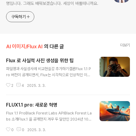
명입니다. 그래도 배워보겠습니다. 세상이 바뀔테니까요.
구독하기
더보기
AI 이미지/Flux AI
의 다른 글
Flux 로 사실적 사진 생성을 위한 팁
글 내용
파일명과 사실성사례 비교현실감 추가하기결론Flux 1.1 P
ro 버전이 공개되면서, Flux는 시각적으로 인상적인 이미
지를 생성하고자 하는 분들에게 필수적인 도구로 더욱 자
2
4
2025. 3. 3.
리잡게 되었습니다. 하지만, 사실적 이미지를 좋아하는 분
들에게 하나의 과제가 남아 있습니다. 정말로 설득력있고
질감과 깊이가 있는 이미지를 생성하는 것입니다. Flux 개
FLUX1.1 pro: 새로운 혁명
발사인 Black Forest Labs의 주장과는 달리, 사실적인
글 내용
효과를 보여야할 곳에 너무 매끄럽고 약간 합성한 듯한 이
Flux 1.1 ProBlack Forest Labs APIBlack Forest La
미지가 생성되는 일이 많기 때문입니다. LoRA를 사용하면
bs 소개Flux.1 을 공개한지 겨우 두 달만인 2024년 10월
보다 풍부하게 렌더링된다는 주장이 있기는 합니다. 하지
2일에, Black Forest Labs(BFL)은 새로운 버전의 훨씬
만, 프롬프트를 잘 조정하기만 해도 놀라울 정도로 사실적
0
0
2025. 3. 3.
더 빠르고 강력한 인공지능 이미지 생성모델 FLUX1.1 pro
인 사진을 구현할 수 있습니다. 사실, 프롬프트를 주의깊게