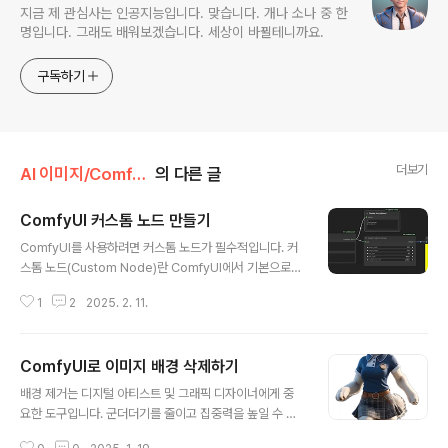
지금 제 관심사는 인공지능입니다. 맞습니다. 개나 소나 중 한
명입니다. 그래도 배워보겠습니다. 세상이 바뀔테니까요.
구독하기
더보기
AI 이미지/ComfyUI
의 다른 글
ComfyUI 커스톰 노드 만들기
글 내용
ComfyUI를 사용하려면 커스톰 노드가 필수적입니다. 커
스톰 노드(Custom Node)란 ComfyUI에서 기본으로
제공하는 노드에서는 제공하지 않는 새로운 노드를 말합니
1
2
2025. 2. 11.
다. 대부분의 경우, 커스톰 노드를 새로 만들 필요는 거의
없습니다. 어딘가 찾아보면 누군가가 이미 해당 기능을 하
는 커스톰 노드를 만들어 두었을 가능성이 높기 때문입니
ComfyUI로 이미지 배경 삭제하기
다. 그래도 커스톰 노드가 어떻게 만들어지는지를 알아두
글 내용
면 혹시 원하는 기능을 제공하는 노드가 없을 때 새로운 노
배경 제거는 디지털 아티스트 및 그래픽 디자이너에게 중
드를 만들거나, 마음에 안드는 노드를 수정할 수가 있을 것
요한 도구입니다. 군더더기를 줄이고 집중력을 높일 수 있
입니다.다만, 여기에서 다루는 것은 매우 기초적인 내용이
죠. 또한 이 이미지를 다양한 맥락에 재활용할 수 있습니다.
므로 참고만 하시기 바랍니다.SDXL_prompt_styler 커