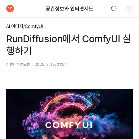
검색하기
공간정보와 인터넷지도
티스토리
AI 이미지/ComfyUI
RunDiffusion에서 ComfyUI 실
행하기
하늘이푸른오늘
2025. 2. 15. 01:54