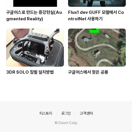
구글어스로 만드는 증강현실(Au
Flux1 dev GUFF 모델에서 Co
gmented Reality)
ntrolNet 사용하기
3DR SOLO 짐벌 설치방법
구글어스에서 찾은 공룡
의안내
티스토리
로그인
고객센터
© Daum Corp.