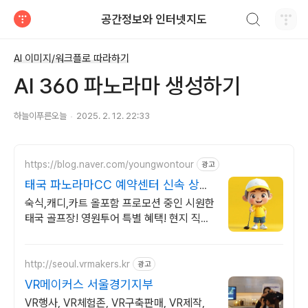
검색하기
공간정보와 인터넷지도
티스토리
AI 이미지/워크플로 따라하기
AI 360 파노라마 생성하기
하늘이푸른오늘
2025. 2. 12. 22:33
https://blog.naver.com/youngwontour
광고
태국 파노라마CC 예약센터 신속 상담
영원투어!
숙식,캐디,카트 올포함 프로모션 중인 시원한
태국 골프장! 영원투어 특별 혜택! 현지 직계
약 합리적인 일체류비 안내!
http://seoul.vrmakers.kr
광고
VR메이커스 서울경기지부
VR행사, VR체험존, VR구축판매, VR제작,