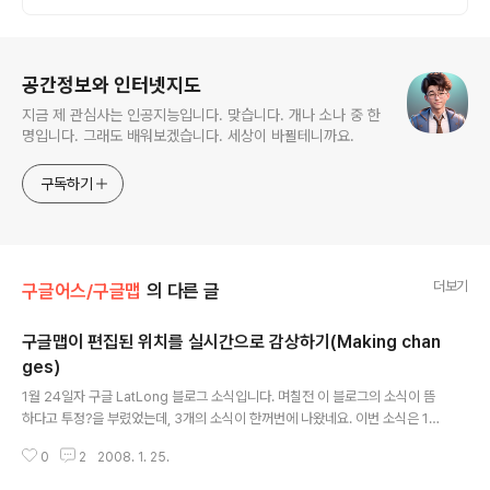
로그 정보
공간정보와 인터넷지도
지금 제 관심사는 인공지능입니다. 맞습니다. 개나 소나 중 한
명입니다. 그래도 배워보겠습니다. 세상이 바뀔테니까요.
구독하기
더보기
구글어스/구글맵
의 다른 글
구글맵이 편집된 위치를 실시간으로 감상하기(Making chan
ges)
글 내용
1월 24일자 구글 LatLong 블로그 소식입니다. 며칠전 이 블로그의 소식이 뜸
하다고 투정?을 부렸었는데, 3개의 소식이 한꺼번에 나왔네요. 이번 소식은 11
월 20일에 추가된 구글맵 위치표지 편집기능을 실시간으로 볼 수 있는 기능이
0
2
2008. 1. 25.
등장했다는 내용입니다. 즉, http://maps.google.com/recentedits에 들
어가시면, 누가 구글맵에 있는 주소나 업소 위치를 다른 곳으로 옮기는지 지켜