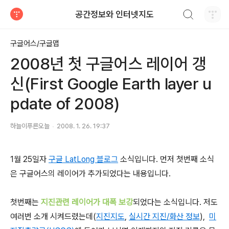
검색하기
공간정보와 인터넷지도
티스토리
구글어스/구글맵
2008년 첫 구글어스 레이어 갱
신(First Google Earth layer u
pdate of 2008)
하늘이푸른오늘
2008. 1. 26. 19:37
1월 25일자
구글 LatLong 블로그
소식입니다. 먼저 첫번째 소식
은 구글어스의 레이어가 추가되었다는 내용입니다.
첫번째는
지진관련 레이어가 대폭 보강
되었다는 소식입니다. 저도
여러번 소개 시켜드렸는데(
지진지도
,
실시간 지진/화산 정보
),
미