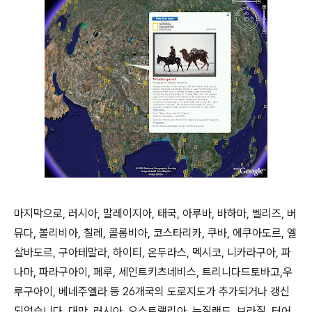
마지막으로, 러시아, 말레이지아, 태국, 아루바, 바하마, 벨리즈, 버
뮤다, 볼리비아, 칠레, 콜롬비아, 코스타리카, 쿠바, 에쿠아도르, 엘
살바도르, 구아테말라, 하이티, 온두라스, 멕시코, 니카라구아, 파
나마, 파라구아이, 페루, 세인트키츠네비스, 트리니다드토바고,우
루구아이, 베네주엘라 등 26개국의 도로지도가 추가되거나 갱신
되었습니다. 대만, 러시아, 오스트랠리아, 뉴질랜드, 브라질, 터어