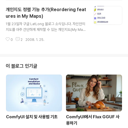
볼 수 있습니다. 백문이 불여일견! 직접 이 포스트에 삽입하였으니 감상해 보시
개인지도 정렬 기능 추가(Reordering feat
기 바랍니다. 예전에 이것과 비슷한데... 전세계에 있는 사람들이 글을 올리면 실
시간으로 하나씩 표시되는 매쉬업이 있었는데 기억이 안나네요... 혹시 아시는
ures in My Maps)
글 내용
분 있으면 댓글로 부탁드립니다. 민, 푸른하늘 ==== http://g..
1월 23일자 구글 LatLong 블로그 소식입니다. 자신만의
지도를 아주 간단하게 제작할 수 있는 개인지도(My Map
s) 기능에서 사용자가 입력해 둔 위치표지 등을 위 아래로
0
2
2008. 1. 25.
이동할 수 있게되었다는 소식입니다. 예를 들어, 아래는 제
가 예전에 만들어 둔 관악산 등산로 지도를 편집하기 전과
편집한 후의 모습입니다. 좌측에 나와있는 위치표지, 선 등
은 만든 순서대로 되어 구분하기가 힘듧니다. 우측은 순서
를 바꾸어 비슷한 것을 모아 둔 것으로 훨씬 이해하기가 편
이 블로그 인기글
합니다. 사실 생각해보면 정말 꼭 필요한 기능인데도, 아직
까지 없었다는 것이 이해가 안될 정도입니다. 한가지, 본문
중에서 "커다란 지도의 경우, 위치표지, 선, 면 등을 드래깅
하여 리스트 전후로 나타나는 특별한 목표점에 끌어 놓으
면 앞뒤 쪽으로 옮길..
ComfyUI 설치 및 사용법 기초
ComfyUI에서 Flux GGUF 사
용하기