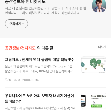
공간정보와 인터넷지도
지금 제 관심사는 인공지능입니다. 맞습니다. 개나 소나 중 한
명입니다. 그래도 배워보겠습니다. 세상이 바뀔테니까요.
구독하기
더보기
공간정보/전자지도
의 다른 글
그림지도 : 전세계 역대 올림픽 메달 획득갯수
글 내용
올림픽과 관련하여, 재미있는 그림지도(Cartogram)를
발견했습니다. 제목 그대로, 1896년 근대 올림픽이 시작
된 이래, 국가별로 몇개의 메달을 획득했는지를 나타내는
0
0
2008. 8. 10.
지도입니다. 이 지도는 뉴욕타임즈에서 만든 것입니다. 재
미있는 것은 그냥 지도가 아니라, 연도 막대를 움직이거나
클릭할 수 있고, 마우스를 올리면 그 나라의 그 당시 메달
우리나라에도 노키아의 보행자 내비게이션이
획득 갯수가 나오는 대화식 지도라는 것입니다. 또한, 어떤
나라를 클릭하면 아랫부분에 상세한 메달 획득 정보를 보
들어올까?
글 내용
실 수 있습니다. 직접 보시려면 Olympic Medal Count
지난 2월 미리 공개(pre Release)되었던(기사 참고) No
Map을 클릭하시면 됩니다. 아래는 1988년 서울 올림픽