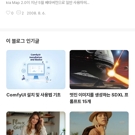
kia Map 2.0이 지난 5월 베타버전으로 일반 사용자에게
의 메달획득 상황입니다. 우리나라가 금메달 12개등 총 3
공개되었습니다. (소스 여기) 노키아 맵 2.0은 여기를 들어
3개의 메달을 획득했음을 알 수 있습니다. 여기에서 "By R
0
2
2008. 8. 6.
가면 다운로드 받으실 수 있습니다. 지원되는 단말기 목록
anking"..
도 표시됩니다. 그런데, 최근 디지털타임즈의 기사에 따르
면 노키아에서 단말기 2종의 무선통신 형식승인을 받았다
고 합니다. 해당 모델은 `6210s-1c'와 `6650d-1c' 라
고 하고요. 모델명으로 유추해 볼 때, 이번에 인증을 받은
이 블로그 인기글
제품은 `노키아 6210 내비게이터'와 폴더형 단말기인 `노
키아 6650'으로 추정된다고 하네요. 이 기사가 맞다고 하
면, 우리나라에도 보행자 내비게이션이 지원되는 "노키아
6210"을 곧 볼 수 있을 것 같습니다. Mapperz에..
ComfyUI 설치 및 사용법 기초
멋진 이미지를 생성하는 SDXL 프
롬프트 15개