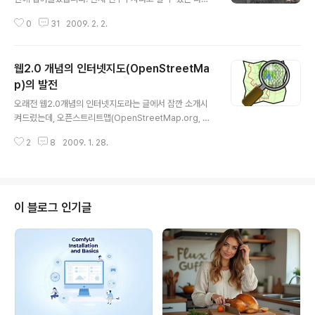
지도는 전국 50cm급 항공사진 서비스인 스카이뷰(SkyVi
0
31
2009. 2. 2.
ew)와 서울 주요 도로를 대상으로 한 실사 거리지도 서비
스인 로드뷰(RoadView)를 서비스하고 있습니다. 네이버
지도는 서비스 개시는 조금 빨랐지만, 50cm 급 항공사진
웹2.0 개념의 인터넷지도(OpenStreetMa
은 서울 지역만 서비스하고, 나머지 지역은 2m 급 위성사
진을 서비스하고 있습니다. 기타, 야후 거기지도는 서울 및
p)의 발전
글 내용
6대 광역시를 대상으로 60cm급 위성영상을 서비스하고
오래전 웹2.0개념의 인터넷지도라는 글에서 잠깐 소개시
있고, 구글맵은 전국 약 40%? 지역을 대상으로 60cm급
켜드렸는데, 오픈스트리트맵(OpenStreetMap.org, 이
위성영상을 2미터급으로 떨어뜨려서 서비스하는 중이며,
하 OSM)은 위키(wiki) 방식으로, 수많은 사람들이 참여하
파란지도는 지오피스에서 만든 경사사진을 1미터급?까지
2
8
2009. 1. 28.
여 공동으로 전자지도를 만드는 사이트입니다. 우리나라에
만 서비스하고 있고요. 이처럼 ..
서는 그다지 알려지지 않은 편이지만, 외국에서는 많은 분
들이 참여해서 나브텍(Navteq)이나 텔레아틀라스(Tele
Atlas)와 같은 세계적인 사용 전자지도 업체에 필적할 만
큼 데이터가 구축되고 있습니다. 심지어, 구글맵 도로지도
이 블로그 인기글
보다 OSM의 도로지도가 더 좋다는 분석도 있습니다. Ale
x Mauer란 분은, 각국의 수도를 기준으로 OSM 지도와
구글맵을 비교하여, 품질이 좋은 곳은 5점, 없는 곳은 0점
을 부여하고, 그 결과를 대륙별로 평균하였습니다. 그 결과
는 아래와 같..